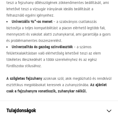
teszi a fejzuhany dőlésszögének zökkenőmentes beállítását, ami
lehetővé teszi a vízsugár irányának ideális beállítását a
felhasználó egyéni igényeihez.
Univerzális ½”-os menet
– a szabványos csatlakozás
biztosítja a teljes kompatibilitást a piacon elérhető legtöbb fali,
mennyezeti és vakolat alatti zuhanykarral, ami garantálja a gyors
és problémamentes összeszerelést.
Univerzalitás és gazdag színválaszték
– a számos
felületkialakításban való elérhetőség lehetővé teszi az elem
tökéletes illeszkedését a többi szerelvényhez és az egész
fürdőszoba stílusához.
A szögletes fejzuhany
azoknak szól, akik megbízható és rendkívül
Az ajánlat
esztétikus megoldásokat keresnek a zuhanyzónába.
csak a fejzuhanyra vonatkozik, zuhanykar nélkül.
Tulajdonságok