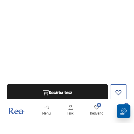
Kosárba tesz
0
0
Menü
Fiók
Kedvenc
Kosár