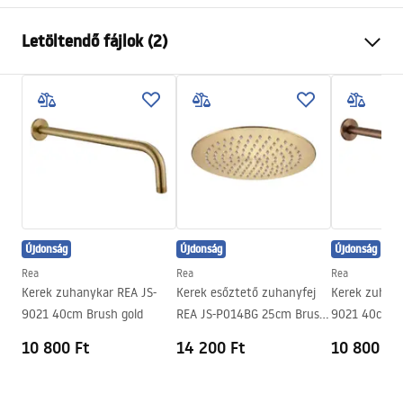
Szín
Szálcsiszolt arany
Letöltendő fájlok (2)
Anyag
Rozsdamentes acél
Felszerelés
Csavarozható
Pielęgnacja
Szélesség
245
mm
Pielęgnacja.pdf
Magasság
2
mm
Mélység
245
mm
Garanciális feltételek
Garancia
24 Hónap
Warranty_Terms_and_Conditions_Accessories_-_24.pdf
Újdonság
Újdonság
Újdonság
Rea
Rea
Rea
Kerek zuhanykar REA JS-
Kerek esőztető zuhanyfej
Kerek zuhany
9021 40cm Brush gold
REA JS-P014BG 25cm Brush
9021 40cm B
Gold
10 800 Ft
14 200 Ft
10 800 Ft