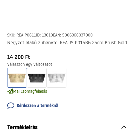
SKU
:
REA-P0611
ID
:
13610
EAN
:
5906366037900
Négyzet alakú zuhanyfej REA JS-P015BG 25cm Brush Gold
14 200 Ft
Válasszon egy változatot
Mai Csomagfeladás
Kérdezzen a termékről
Termékleírás