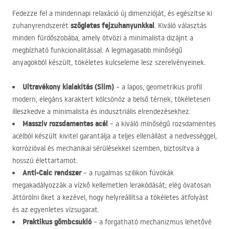
Fedezze fel a mindennapi relaxáció új dimenzióját, és egészítse ki
szögletes fejzuhanyunkkal
zuhanyrendszerét
. Kiváló választás
minden fürdőszobába, amely ötvözi a minimalista dizájnt a
megbízható funkcionalitással. A legmagasabb minőségű
anyagokból készült, tökéletes kulcseleme lesz szerelvényeinek.
Ultravékony kialakítás (Slim)
– a lapos, geometrikus profil
modern, elegáns karaktert kölcsönöz a belső térnek, tökéletesen
illeszkedve a minimalista és indusztriális elrendezésekhez.
Masszív rozsdamentes acél
– a kiváló minőségű rozsdamentes
acélból készült kivitel garantálja a teljes ellenállást a nedvességgel,
korrózióval és mechanikai sérülésekkel szemben, biztosítva a
hosszú élettartamot.
Anti-Calc rendszer
– a rugalmas szilikon fúvókák
megakadályozzák a vízkő kellemetlen lerakódását; elég óvatosan
áttörölni őket a kezével, hogy helyreállítsa a tökéletes átfolyást
és az egyenletes vízsugarat.
Praktikus gömbcsukló
– a forgatható mechanizmus lehetővé