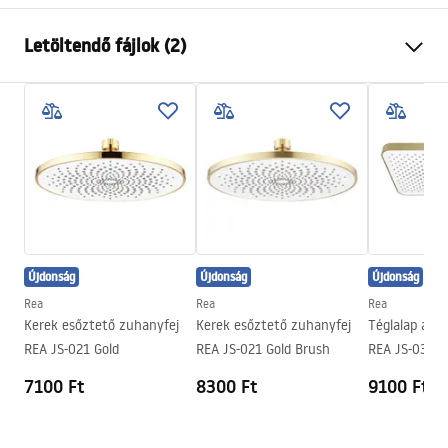
Szín
Fekete
Letöltendő fájlok (2)
Anyag
Rozsdamentes acél
Felszerelés
Csavarozható
Pielęgnacja
Szélesség
300
mm
Pielęgnacja.pdf
Magasság
2
mm
Mélység
300
mm
Garanciális feltételek
Garancia
24 Hónap
Warranty_Terms_and_Conditions_Accessories_-_24.pdf
Újdonság
Újdonság
Újdonság
Rea
Rea
Rea
Kerek esőztető zuhanyfej
Kerek esőztető zuhanyfej
Téglalap alak
REA JS-021 Gold
REA JS-021 Gold Brush
REA JS-032 B
7100 Ft
8300 Ft
9100 Ft