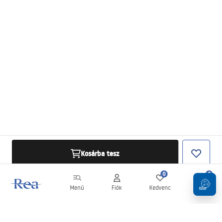
Kosárba tesz
0
0
Menü
Fiók
Kedvenc
Kosár