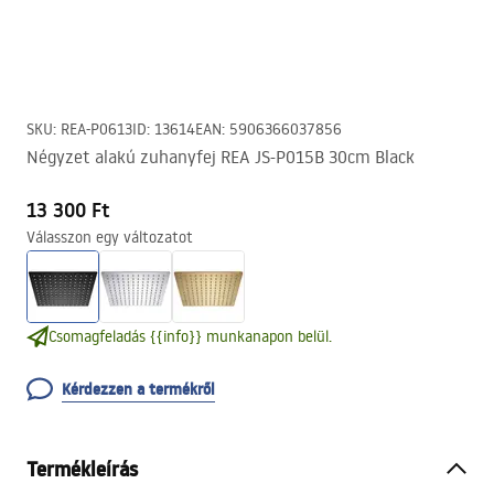
SKU
:
REA-P0613
ID
:
13614
EAN
:
5906366037856
Négyzet alakú zuhanyfej REA JS-P015B 30cm Black
13 300 Ft
Válasszon egy változatot
Csomagfeladás {{info}} munkanapon belül.
Kérdezzen a termékről
Termékleírás