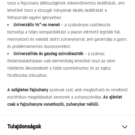
teszi a fejzuhany dőlésszögének zökkenőmentes beállítását, ami
lehetővé teszi a vízsugár irányának ideális beállítását a
felhasználó egyéni igényeihez.
Univerzális ½”-os menet
– a szabványos csatlakozás
biztosítja a teljes kompatibilitást a piacon elérhető legtöbb fali,
mennyezeti és vakolat alatti zuhanykarral, ami garantálja a gyors
és problémamentes összeszerelést.
Univerzalitás és gazdag színválaszték
– a számos
felületkialakításban való elérhetőség lehetővé teszi az elem
tökéletes illeszkedését a többi szerelvényhez és az egész
fürdőszoba stílusához.
A szögletes fejzuhany
azoknak szól, akik megbízható és rendkívül
Az ajánlat
esztétikus megoldásokat keresnek a zuhanyzónába.
csak a fejzuhanyra vonatkozik, zuhanykar nélkül.
Tulajdonságok