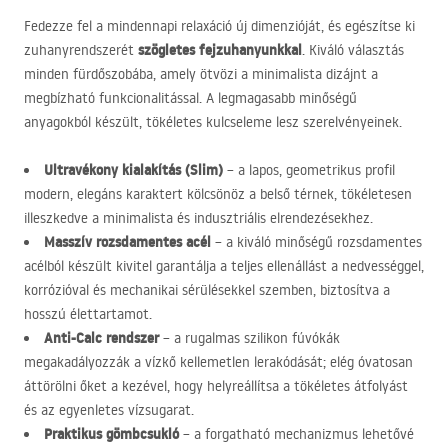
Fedezze fel a mindennapi relaxáció új dimenzióját, és egészítse ki
szögletes fejzuhanyunkkal
zuhanyrendszerét
. Kiváló választás
minden fürdőszobába, amely ötvözi a minimalista dizájnt a
megbízható funkcionalitással. A legmagasabb minőségű
anyagokból készült, tökéletes kulcseleme lesz szerelvényeinek.
Ultravékony kialakítás (Slim)
– a lapos, geometrikus profil
modern, elegáns karaktert kölcsönöz a belső térnek, tökéletesen
illeszkedve a minimalista és indusztriális elrendezésekhez.
Masszív rozsdamentes acél
– a kiváló minőségű rozsdamentes
acélból készült kivitel garantálja a teljes ellenállást a nedvességgel,
korrózióval és mechanikai sérülésekkel szemben, biztosítva a
hosszú élettartamot.
Anti-Calc rendszer
– a rugalmas szilikon fúvókák
megakadályozzák a vízkő kellemetlen lerakódását; elég óvatosan
áttörölni őket a kezével, hogy helyreállítsa a tökéletes átfolyást
és az egyenletes vízsugarat.
Praktikus gömbcsukló
– a forgatható mechanizmus lehetővé