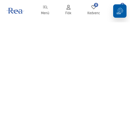
0
0
Menü
Fiók
Kedvenc
Kosár
Hírlevél
Legyen naprakész az újdonságokkal és akciókkal!
Feliratkozás
Adatai megadásával és megerősítésével hozzájárul a hírlevél
fogadásához az
Általános Szerződési Feltételekben
meghatározottak szerint.