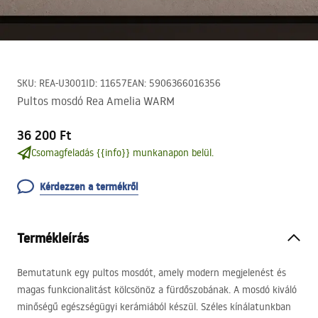
SKU
:
REA-U3001
ID
:
11657
EAN
:
5906366016356
Pultos mosdó Rea Amelia WARM
36 200 Ft
Csomagfeladás {{info}} munkanapon belül.
Kérdezzen a termékről
Termékleírás
Bemutatunk egy pultos mosdót, amely modern megjelenést és
magas funkcionalitást kölcsönöz a fürdőszobának. A mosdó kiváló
minőségű egészségügyi kerámiából készül. Széles kínálatunkban