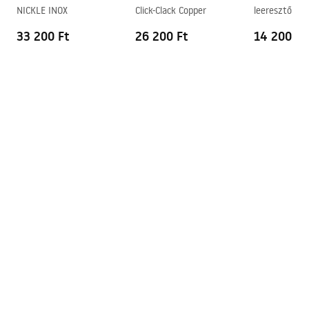
Warranty_Terms_and_Conditions_Basins_-_5.pdf
NICKLE INOX
Click-Clack Copper
leeresztő szel
Túlfolyónyílás
Nem
rendszerrel
33 200 Ft
26 200 Ft
14 200 Ft