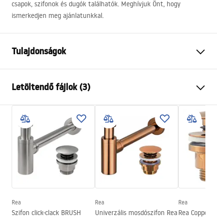
csapok, szifonok és dugók találhatók. Meghívjuk Önt, hogy
ismerkedjen meg ajánlatunkkal.
Tulajdonságok
Felszerelés
Pultra helyezett
Letöltendő fájlok (3)
Anyag
Kerámia
Szín
Kőhatás
Telepítési utasítások
Kivitel
Matt
Basin.pdf
Hosszúság
480
mm
Szélesség
345
mm
Warunki bezpieczeństwa
Magasság
135
mm
WARUNKI BEZPIECZENSTWA UMYWALKI.pdf
Mélység
105
mm
Forma
Ovális
Rea
Rea
Rea
Garanciális feltételek
Szifon click-clack BRUSH
Univerzális mosdószifon Rea
Rea Copper un
Csaptelep szerelési lyuk
Nem