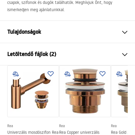
csapok, szifonok és dugók találhatók. Meghívjuk Önt, hogy
ismerkedjen meg ajánlatunkkal.
Tulajdonságok
Felszerelés
Pultra helyezett
Letöltendő fájlok (2)
Anyag
Kerámia
Szín
Fehér
Telepítési utasítások
Kivitel
Fényes
Basin.pdf
Hosszúság
585
mm
Szélesség
390
mm
Garanciális feltételek
Magasság
220
mm
Warranty_Terms_and_Conditions_Basins_-_5.pdf
Mélység
135
mm
Forma
Ovális
Rea
Rea
Rea
Univerzális mosdószifon Rea
Rea Copper univerzális
Rea Gold Anti
Csaptelep szerelési lyuk
Igen