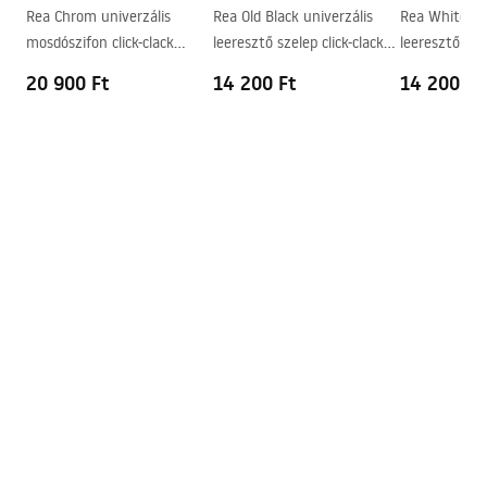
Rea Chrom univerzális
Rea Old Black univerzális
Rea White un
Túlfolyónyílás
Nem
mosdószifon click-clack
leeresztő szelep click-clack
leeresztő szel
leeresztő szeleppel
rendszerrel
rendszerrel
20 900 Ft
14 200 Ft
14 200 Ft