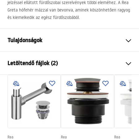
jelzéssel ellátott fürdőszobai szerelvények többi eleméhez. A Rea
Greta hófehér mázzal van bevonva, aminek köszönhetően ragyog
és kiemelkedik az egész fürdőszobából.
Tulajdonságok
Felszerelés
Pultra helyezett
Letöltendő fájlok (2)
Anyag
Kerámia
Szín
Fehér
Telepítési utasítások
Kivitel
Fényes
Basin.pdf
Hosszúság
655
mm
Szélesség
400
mm
Garanciális feltételek
Magasság
130
mm
Warranty_Terms_and_Conditions_Basins_-_5.pdf
Forma
Ovális, Aszimmetrikus
Csaptelep szerelési lyuk
Nem
Rea
Rea
Rea