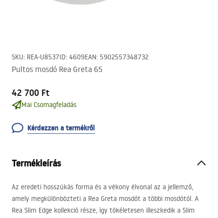
SKU
:
REA-U8537
ID
:
4609
EAN
:
5902557348732
Pultos mosdó Rea Greta 65
42 700 Ft
Mai Csomagfeladás
Kérdezzen a termékről
Termékleírás
Az eredeti hosszúkás forma és a vékony élvonal az a jellemző,
amely megkülönbözteti a Rea Greta mosdót a többi mosdótól. A
Rea Slim Edge kollekció része, így tökéletesen illeszkedik a Slim