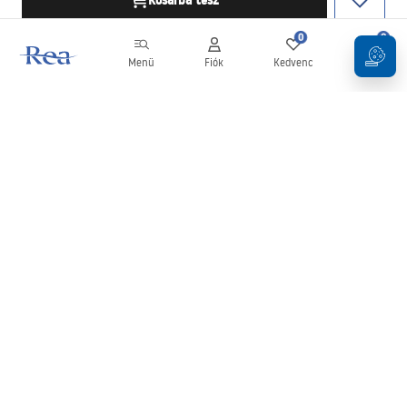
Kosárba tesz
0
0
Menü
Fiók
Kedvenc
Kosár
Hírlevél
Legyen naprakész az újdonságokkal és akciókkal!
Feliratkozás
Adatai megadásával és megerősítésével hozzájárul a hírlevél
fogadásához az
Általános Szerződési Feltételekben
meghatározottak szerint.