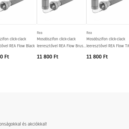
Rea
Rea
ifon click-clack
Mosdószifon click-clack
Mosdószifon click-clack
tővel REA Flow Black
leeresztővel REA Flow Brush
leeresztővel REA Flow Ti
Nickel
0 Ft
11 800 Ft
11 800 Ft
nságokkal és akciókkal!