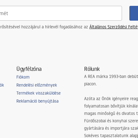
ősítésével hozzájárul a hírlevél fogadásához az
Általános Szerződési Felt
Ügyfélzóna
Rólunk
A REA márka 1993-ban debütá
Fiókom
piacon.
iók
Rendelési előzmények
Termékek visszaküldése
Azóta az Önök igényeire reag
Reklamáció benyújtása
folyamatosan bővítjük kínála
magas minőségű és divatos 
Fürdőszobai és konyhai szer
gyártására és importjára sz
Sokéves tapasztalatunk alapj