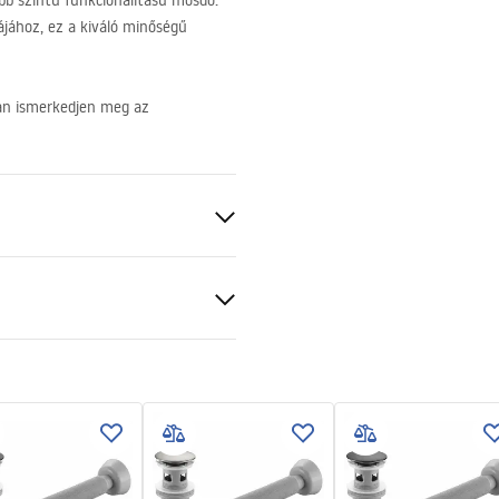
bb szintű funkcionalitású mosdó.
jához, ez a kiváló minőségű
ran ismerkedjen meg az
ezett
y
ciális feltételek
nty_Terms_and_Conditions_
_-_5.pdf