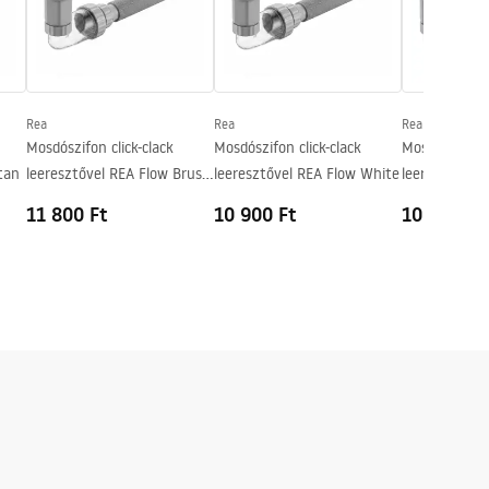
Rea
Rea
Rea
Mosdószifon click-clack
Mosdószifon click-clack
Mosdószifon c
tan
leeresztővel REA Flow Brush
leeresztővel REA Flow White
leeresztővel
Copper
Chrome
11 800 Ft
10 900 Ft
10 800 Ft