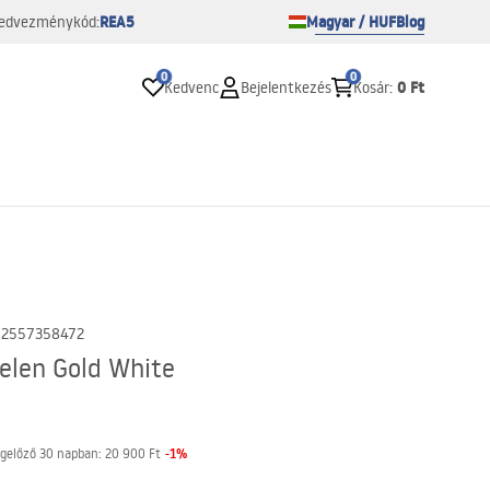
REA5
Magyar / HUF
Blog
edvezménykód:
0
0
0 Ft
Kedvenc
Bejelentkezés
Kosár
:
02557358472
elen Gold White
-
1
%
gelőző 30 napban:
20 900 Ft