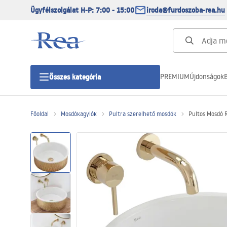
Ügyfélszolgálat H-P: 7:00 - 15:00
iroda@furdoszoba-rea.hu
PREMIUM
Újdonságok
B
Összes kategória
Főoldal
Mosdókagylók
Pultra szerelhető mosdók
Pultos Mosdó 
Zuhanykabinok
Zuhanyajtó
Zuhanytálcák
Zuhanylefolyók