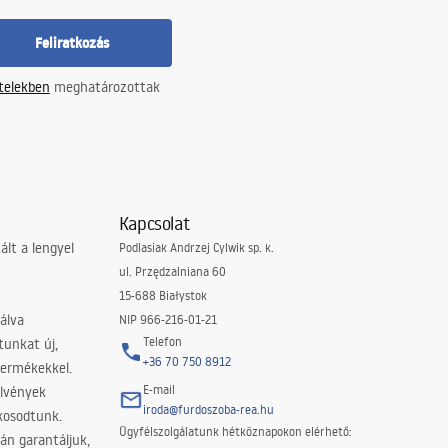
Feliratkozás
ételekben
meghatározottak
Kapcsolat
lt a lengyel
Podlasiak Andrzej Cylwik sp. k.
ul. Przędzalniana 60
15-688 Białystok
álva
NIP 966-216-01-21
Telefon
tunkat új,
+36 70 750 8912
termékekkel.
E-mail
elvények
iroda@furdoszoba-rea.hu
akosodtunk.
Ügyfélszolgálatunk hétköznapokon elérhető:
án garantáljuk,