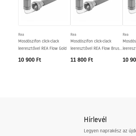
Mélység
135
mm
Forma
Kerek
Csaptelep szerelési lyuk
Nem
Rea
Rea
Rea
Túlfolyónyílás
Nem
Mosdószifon click-clack
Mosdószifon click-clack
Mosdósz
leeresztővel REA Flow Gold
leeresztővel REA Flow Brush
leeresz
Gold
10 900 Ft
11 800 Ft
10 90
Hírlevél
Legyen naprakész az újdo