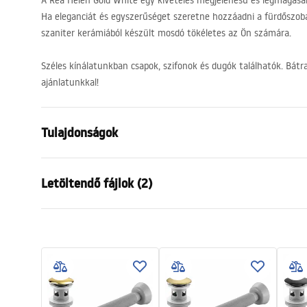
A Rea Helen Gold White egy kivételes megjelenésű és legmagasa
Ha eleganciát és egyszerűséget szeretne hozzáadni a fürdőszobá
szaniter kerámiából készült mosdó tökéletes az Ön számára.
Széles kínálatunkban csapok, szifonok és dugók találhatók. Bát
ajánlatunkkal!
Tulajdonságok
Felszerelés
Pultra hely
Letöltendő fájlok (2)
Anyag
Kerámia
Szín
Fehér/Aran
Garan
Kivitel
Fényes
Telepítési utasítások
Warra
Basin.pdf
Hosszúság
420
mm
Basins
Szélesség
420
mm
Magasság
160
mm