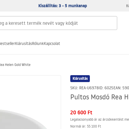
Kiszállítás: 3 - 5 munkanap
K
estseller
Kiárusítás
Rólunk
Kapcsolat
Rea Helen Gold White
Kiárusítás
SKU
:
REA-U6978
ID
:
6025
EAN
:
59
Pultos Mosdó Rea H
20 600 Ft
Legalacsonyabb ár az árcsökkentést me
Normál ár
:
55 100 Ft