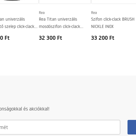
Rea
Rea
an univerzális
Rea Titan univerzális
Szifon click-clack BRUSH
tő szelep click-clack
mosdószifon click-clack
NICKLE INOX
rrel
leeresztő szeleppel
0 Ft
32 300 Ft
33 200 Ft
nságokkal és akciókkal!