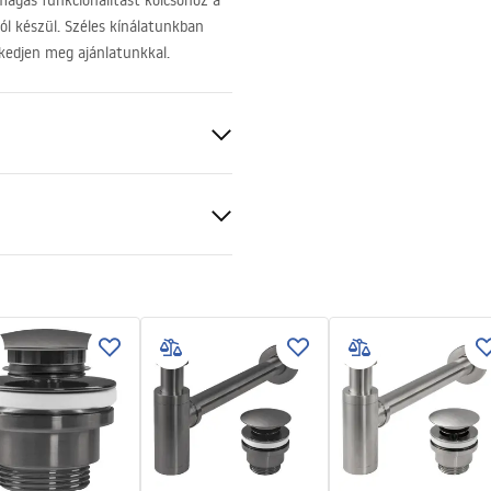
agas funkcionalitást kölcsönöz a
l készül. Széles kínálatunkban
rkedjen meg ajánlatunkkal.
ezett
ciális feltételek
nty_Terms_and_Conditions_
_-_5.pdf
akú