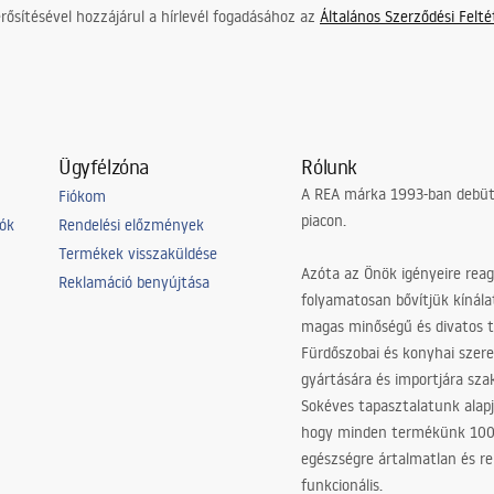
ősítésével hozzájárul a hírlevél fogadásához az
Általános Szerződési Felt
Ügyfélzóna
Rólunk
A REA márka 1993-ban debütá
Fiókom
piacon.
iók
Rendelési előzmények
Termékek visszaküldése
Azóta az Önök igényeire reag
Reklamáció benyújtása
folyamatosan bővítjük kínála
magas minőségű és divatos 
Fürdőszobai és konyhai szer
gyártására és importjára sz
Sokéves tapasztalatunk alapj
hogy minden termékünk 10
egészségre ártalmatlan és re
funkcionális.