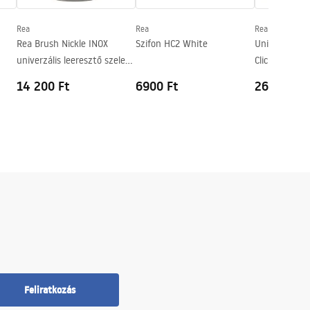
Rea
Rea
Rea
Rea Brush Nickle INOX
Szifon HC2 White
Univerzális 
univerzális leeresztő szelep
Click-Clack C
click-clack rendszerrel
14 200 Ft
6900 Ft
26 200 Ft
Feliratkozás