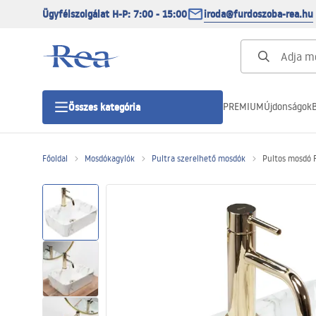
Ügyfélszolgálat H-P: 7:00 - 15:00
iroda@furdoszoba-rea.hu
PREMIUM
Újdonságok
B
Összes kategória
Főoldal
Mosdókagylók
Pultra szerelhető mosdók
Pultos mosdó R
Zuhanykabinok
Zuhanyajtó
Zuhanytálcák
Zuhanylefolyók