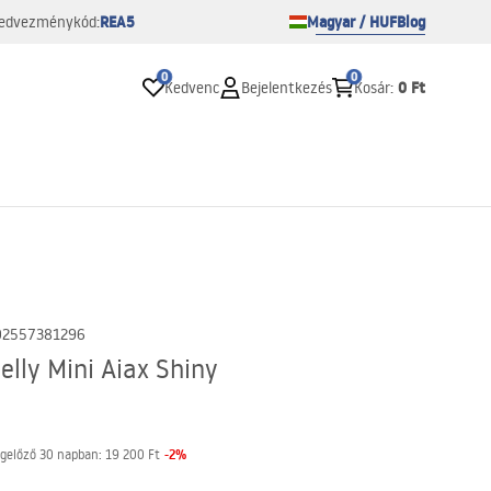
REA5
Magyar / HUF
Blog
edvezménykód:
0
0
0 Ft
Kedvenc
Bejelentkezés
Kosár
:
02557381296
lly Mini Aiax Shiny
-
2
%
gelőző 30 napban:
19 200 Ft