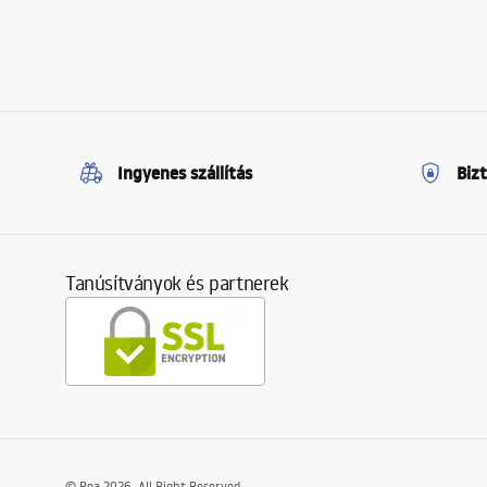
Ingyenes szállítás
Biz
Tanúsítványok és partnerek
©
Rea
2026
. All Right Reserved.