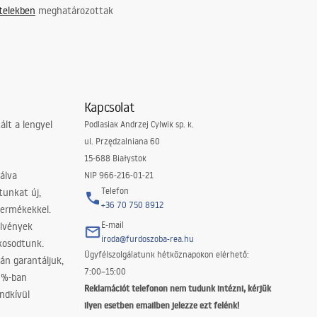
ételekben
meghatározottak
Kapcsolat
lt a lengyel
Podlasiak Andrzej Cylwik sp. k.
ul. Przędzalniana 60
15-688 Białystok
álva
NIP 966-216-01-21
Telefon
tunkat új,
+36 70 750 8912
termékekkel.
E-mail
elvények
iroda@furdoszoba-rea.hu
akosodtunk.
Ügyfélszolgálatunk hétköznapokon elérhető:
án garantáljuk,
7:00–15:00
0%-ban
Reklamációt telefonon nem tudunk intézni, kérjük
ndkívül
ilyen esetben emailben jelezze ezt felénk!