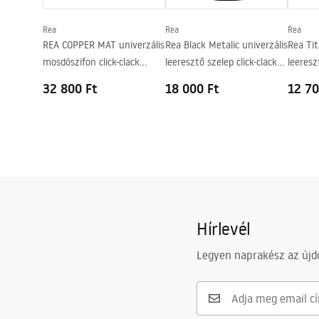
Túlfolyónyílás
Nem
Rea
Rea
Rea
REA COPPER MAT univerzális
Rea Black Metalic univerzális
Rea Tit
mosdószifon click-clack
leeresztő szelep click-clack
leeresz
leeresztő szeleppel
fényes fekete
rendsze
32 800 Ft
18 000 Ft
12 70
Hírlevél
Legyen naprakész az újdo