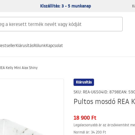
Kiszállítás: 3 - 5 munkanap
K
estseller
Kiárusítás
Rólunk
Kapcsolat
EA Kelly Mini Aiax Shiny
Kiárusítás
SKU
:
REA-U6504
ID
:
8798
EAN
:
59
Pultos mosdó REA Ke
18 900 Ft
Legalacsonyabb ár az árcsökkentést me
Normál ár
:
34 200 Ft