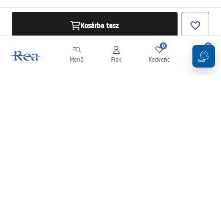
Kosárba tesz
0
0
Menü
Fiók
Kedvenc
Kosár
Hírlevél
Legyen naprakész az újdonságokkal és akciókkal!
Feliratkozás
Adatai megadásával és megerősítésével hozzájárul a hírlevél
fogadásához az
Általános Szerződési Feltételekben