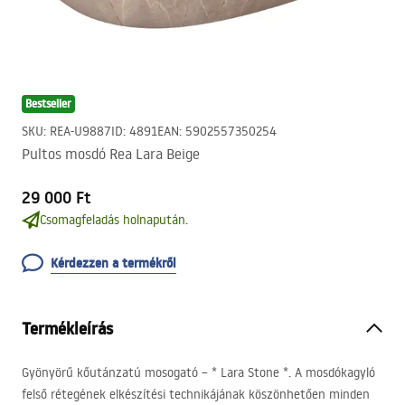
Bestseller
SKU
:
REA-U9887
ID
:
4891
EAN
:
5902557350254
Pultos mosdó Rea Lara Beige
29 000 Ft
Csomagfeladás holnapután.
Kérdezzen a termékről
Termékleírás
Gyönyörű kőutánzatú mosogató – * Lara Stone *. A mosdókagyló
felső rétegének elkészítési technikájának köszönhetően minden