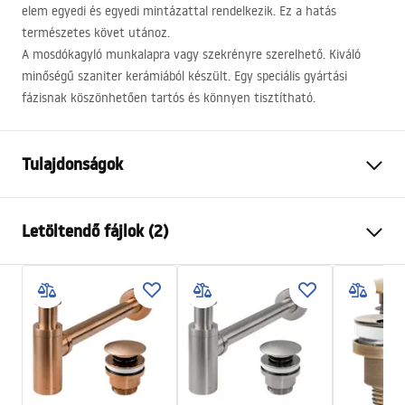
elem egyedi és egyedi mintázattal rendelkezik. Ez a hatás
természetes követ utánoz.
A mosdókagyló munkalapra vagy szekrényre szerelhető. Kiváló
minőségű szaniter kerámiából készült. Egy speciális gyártási
fázisnak köszönhetően tartós és könnyen tisztítható.
Tulajdonságok
Felszerelés
Pultra helyezett
Letöltendő fájlok (2)
Anyag
Kerámia
Szín
Kőhatás
Telepítési utasítások
Kivitel
Matt
Basin.pdf
Hosszúság
485
mm
Szélesség
350
mm
Garanciális feltételek
Magasság
135
mm
Warranty_Terms_and_Conditions_Basins_-_5.pdf