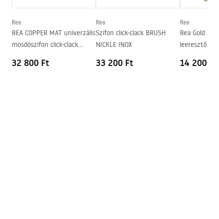
Mélység
105
mm
Forma
Ovális
Rea
Rea
Rea
REA COPPER MAT univerzális
Szifon click-clack BRUSH
Rea Gold Anti
Csaptelep szerelési lyuk
Nem
mosdószifon click-clack
NICKLE INOX
leeresztő szel
Túlfolyónyílás
Nem
leeresztő szeleppel
rendszerrel 
32 800 Ft
33 200 Ft
14 200 Ft