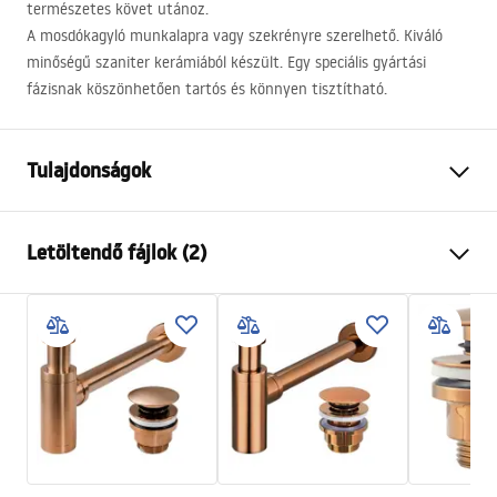
természetes követ utánoz.
A mosdókagyló munkalapra vagy szekrényre szerelhető. Kiváló
minőségű szaniter kerámiából készült. Egy speciális gyártási
fázisnak köszönhetően tartós és könnyen tisztítható.
Tulajdonságok
Felszerelés
Pultra helyezett
Letöltendő fájlok (2)
Anyag
Kerámia
Szín
Kőhatás
Telepítési utasítások
Kivitel
Matt
Basin.pdf
Hosszúság
465
mm
Szélesség
335
mm
Garanciális feltételek
Magasság
135
mm
Warranty_Terms_and_Conditions_Basins_-_5.pdf
Mélység
105
mm