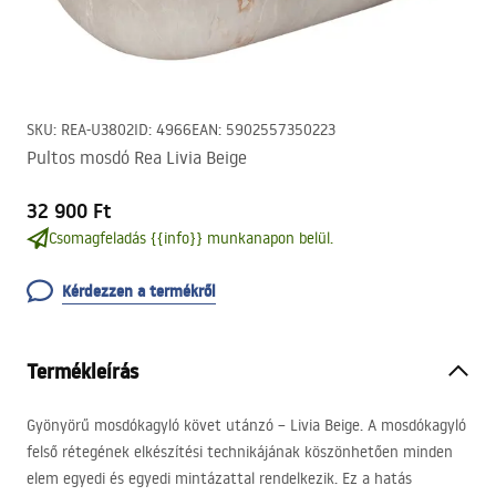
SKU
:
REA-U3802
ID
:
4966
EAN
:
5902557350223
Pultos mosdó Rea Livia Beige
32 900 Ft
Csomagfeladás {{info}} munkanapon belül.
Kérdezzen a termékről
Termékleírás
Gyönyörű mosdókagyló követ utánzó – Livia Beige. A mosdókagyló
felső rétegének elkészítési technikájának köszönhetően minden
elem egyedi és egyedi mintázattal rendelkezik. Ez a hatás