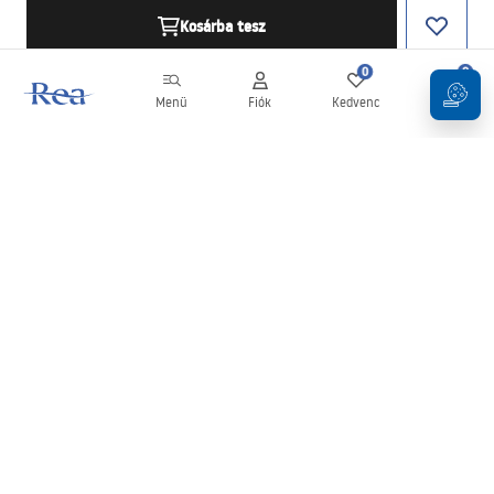
Kosárba tesz
0
0
Menü
Fiók
Kedvenc
Kosár
Hírlevél
Legyen naprakész az újdonságokkal és akciókkal!
Feliratkozás
Adatai megadásával és megerősítésével hozzájárul a hírlevél
fogadásához az
Általános Szerződési Feltételekben
meghatározottak szerint.