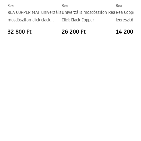
Forma
Téglalap alakú
Rea
Rea
Rea
REA COPPER MAT univerzális
Univerzális mosdószifon Rea
Rea Copper un
Csaptelep szerelési lyuk
Nem
mosdószifon click-clack
Click-Clack Copper
leeresztő szel
Túlfolyónyílás
Nem
leeresztő szeleppel
rendszerrel
32 800 Ft
26 200 Ft
14 200 Ft