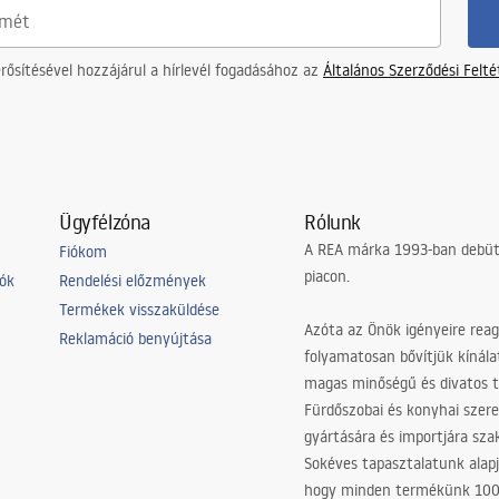
ősítésével hozzájárul a hírlevél fogadásához az
Általános Szerződési Felt
Ügyfélzóna
Rólunk
A REA márka 1993-ban debütá
Fiókom
piacon.
iók
Rendelési előzmények
Termékek visszaküldése
Azóta az Önök igényeire reag
Reklamáció benyújtása
folyamatosan bővítjük kínála
magas minőségű és divatos 
Fürdőszobai és konyhai szer
gyártására és importjára sz
Sokéves tapasztalatunk alapj
hogy minden termékünk 10