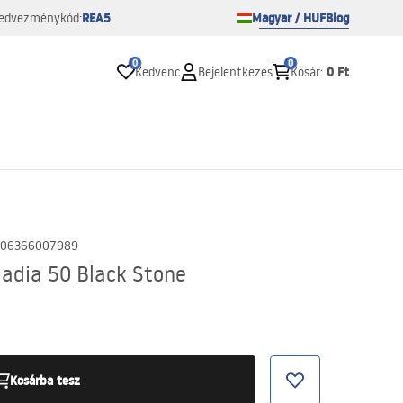
REA5
Magyar / HUF
Blog
edvezménykód:
0
0
0 Ft
Kedvenc
Bejelentkezés
Kosár
:
06366007989
adia 50 Black Stone
Kosárba tesz