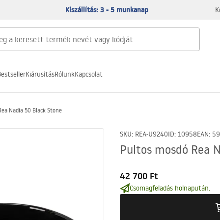
Kiszállítás: 3 - 5 munkanap
K
estseller
Kiárusítás
Rólunk
Kapcsolat
Rea Nadia 50 Black Stone
SKU
:
REA-U9240
ID
:
10958
EAN
:
59
Pultos mosdó Rea N
42 700 Ft
Csomagfeladás holnapután.