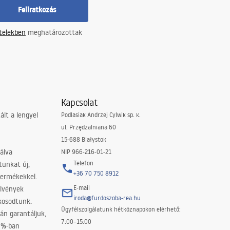
Feliratkozás
ételekben
meghatározottak
Kapcsolat
lt a lengyel
Podlasiak Andrzej Cylwik sp. k.
ul. Przędzalniana 60
15-688 Białystok
álva
NIP 966-216-01-21
Telefon
tunkat új,
+36 70 750 8912
termékekkel.
E-mail
elvények
iroda@furdoszoba-rea.hu
akosodtunk.
Ügyfélszolgálatunk hétköznapokon elérhető:
án garantáljuk,
7:00–15:00
0%-ban