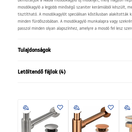
Bemutatjuk a Nadia mosdókagyló új modelljét, mely nagyon nép
mosdókagyló a legjobb minőségű szaniter kerámiából készült, m
tisztítható. A mosdókagylót speciálisan kőstílusban alakították k
minden fürdőszobában. A mosdókagyló munkalapra vagy szekrén
passzol minden olyan alapszínhez, amelyre a mosdó fel lesz szer
Tulajdonságok
Felszerelés
Pultra hely
Letöltendő fájlok (4)
Anyag
Kerámia
Szín
Kőhatás
Karta
Kivitel
Fényes
Telepítési utasítások
UMYWA
Basin.pdf
Hosszúság
500
mm
- NAB
Szélesség
380
mm
Magasság
140
mm
Deklaracja Właściwości
Garan
Mélység
105
mm