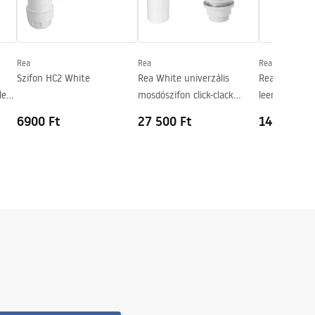
Rea
Rea
Rea
Szifon HC2 White
Rea White univerzális
Rea Gold Anti
lep
mosdószifon click-clack
leeresztő szel
leeresztő szeleppel
rendszerrel 
6900 Ft
27 500 Ft
14 200 Ft