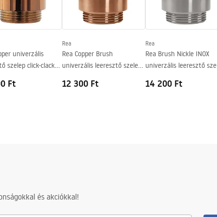
nty_Terms_and_Conditions_
_-_5.pdf
Rea
Rea
per univerzális
Rea Copper Brush
Rea Brush Nickle INOX
tő szelep click-clack
univerzális leeresztő szelep
univerzális leeresztő sze
rrel
click-clack rendszerrel
click-clack rendszerrel
0 Ft
12 300 Ft
14 200 Ft
nságokkal és akciókkal!