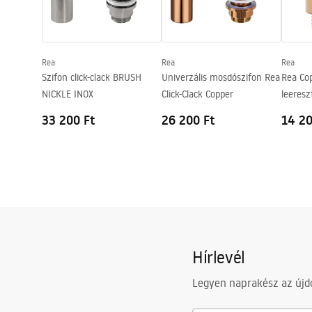
Użytkowych
Warra
SOFIA MINI AIAX SHINY
Forma
Ovális
Basins
Deklaracja.pdf
Csaptelep szerelési lyuk
Nem
Rea
Rea
Rea
Túlfolyónyílás
Nem
Szifon click-clack BRUSH
Univerzális mosdószifon Rea
Rea Cop
NICKLE INOX
Click-Clack Copper
leeresz
rendsze
33 200 Ft
26 200 Ft
14 20
Hírlevél
Legyen naprakész az újdo