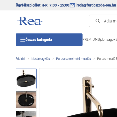
Ügyfélszolgálat H-P: 7:00 - 15:00
iroda@furdoszoba-rea.hu
PREMIUM
Újdonságok
B
Összes kategória
Főoldal
Mosdókagylók
Pultra szerelhető mosdók
Pultos mosdó 
Zuhanykabinok
Zuhanyajtó
Zuhanytálcák
Zuhanylefolyók