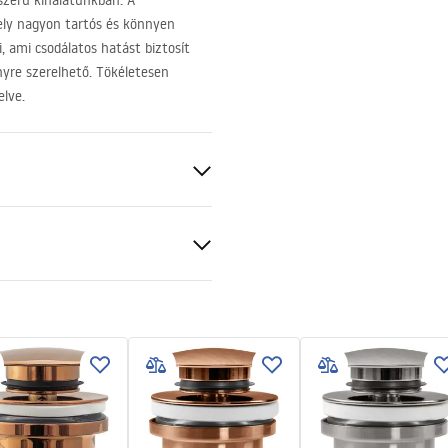
szerű kínálatunkban. A
ely nagyon tartós és könnyen
i, ami csodálatos hatást biztosít
yre szerelhető. Tökéletesen
elve.
ezett
 produktu
LKA SOFIA MINI AIAX SHINY
LATOWA.pdf
ciális feltételek