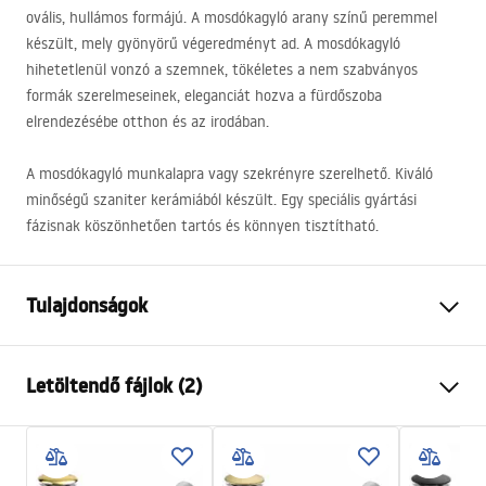
ovális, hullámos formájú. A mosdókagyló arany színű peremmel
készült, mely gyönyörű végeredményt ad. A mosdókagyló
hihetetlenül vonzó a szemnek, tökéletes a nem szabványos
formák szerelmeseinek, eleganciát hozva a fürdőszoba
elrendezésébe otthon és az irodában.
A mosdókagyló munkalapra vagy szekrényre szerelhető. Kiváló
minőségű szaniter kerámiából készült. Egy speciális gyártási
fázisnak köszönhetően tartós és könnyen tisztítható.
Tulajdonságok
Felszerelés
Pultra helyezett
Letöltendő fájlok (2)
Anyag
Kerámia
Szín
Fehér, Fehér/Arany
Telepítési utasítások
Kivitel
Fényes
Basin.pdf