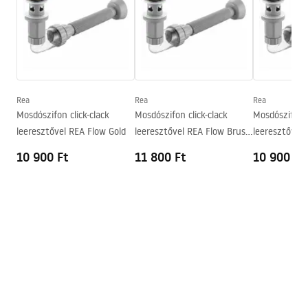
Hosszúság
515
mm
Szélesség
375
mm
Garanciális feltételek
Magasság
135
mm
Warranty_Terms_and_Conditions_Basins_-_5.pdf
Mélység
105
mm
Forma
Aszimmetrikus
Rea
Rea
Rea
Mosdószifon click-clack
Mosdószifon click-clack
Mosdószifon c
Csaptelep szerelési lyuk
Nem
leeresztővel REA Flow Gold
leeresztővel REA Flow Brush
leeresztővel 
Túlfolyónyílás
Nem
Gold
10 900 Ft
11 800 Ft
10 900 Ft