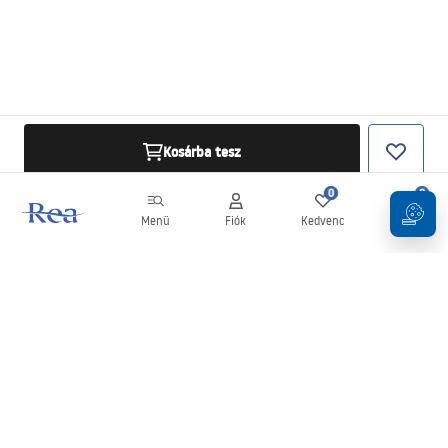
Kosárba tesz
0
0
Menü
Fiók
Kedvenc
Kosár
Hírlevél
Legyen naprakész az újdonságokkal és akciókkal!