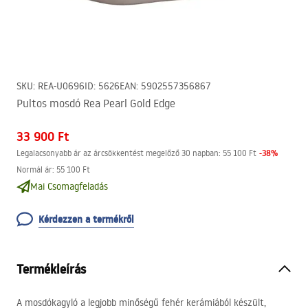
SKU
:
REA-U0696
ID
:
5626
EAN
:
5902557356867
Pultos mosdó Rea Pearl Gold Edge
33 900 Ft
-
38
%
Legalacsonyabb ár az árcsökkentést megelőző 30 napban:
55 100 Ft
Normál ár
:
55 100 Ft
Mai Csomagfeladás
Kérdezzen a termékről
Termékleírás
A mosdókagyló a legjobb minőségű fehér kerámiából készült,