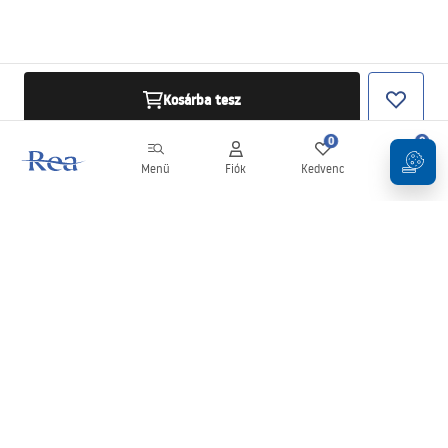
Kosárba tesz
0
0
Menü
Fiók
Kedvenc
Kosár
Hírlevél
Legyen naprakész az újdonságokkal és akciókkal!
Feliratkozás