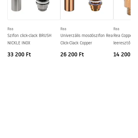
Garanciális feltételek
Magasság
135
mm
Warranty_Terms_and_Conditions_Basins_-_5.pdf
Mélység
105
mm
Forma
Aszimmetrikus
Rea
Rea
Rea
Szifon click-clack BRUSH
Univerzális mosdószifon Rea
Rea Copper un
Csaptelep szerelési lyuk
Nem
NICKLE INOX
Click-Clack Copper
leeresztő szel
Túlfolyónyílás
Nem
rendszerrel
33 200 Ft
26 200 Ft
14 200 Ft