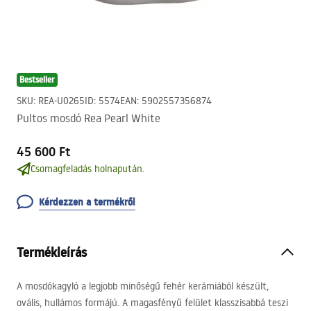
Bestseller
SKU
:
REA-U0265
ID
:
5574
EAN
:
5902557356874
Pultos mosdó Rea Pearl White
45 600 Ft
Csomagfeladás holnapután.
Kérdezzen a termékről
Termékleírás
A mosdókagyló a legjobb minőségű fehér kerámiából készült,
ovális, hullámos formájú. A magasfényű felület klasszisabbá teszi