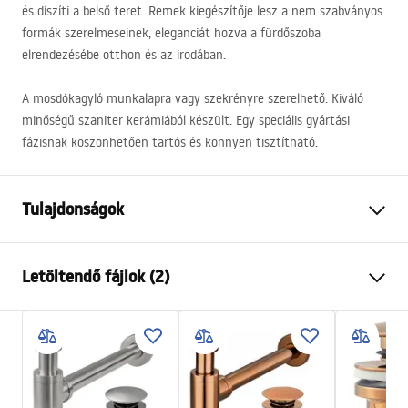
és díszíti a belső teret. Remek kiegészítője lesz a nem szabványos
formák szerelmeseinek, eleganciát hozva a fürdőszoba
elrendezésébe otthon és az irodában.
A mosdókagyló munkalapra vagy szekrényre szerelhető. Kiváló
minőségű szaniter kerámiából készült. Egy speciális gyártási
fázisnak köszönhetően tartós és könnyen tisztítható.
Tulajdonságok
Felszerelés
Pultra helyezett
Letöltendő fájlok (2)
Anyag
Kerámia
Szín
Fehér
Telepítési utasítások
Kivitel
Fényes
Basin.pdf
Hosszúság
515
mm
Szélesség
375
mm