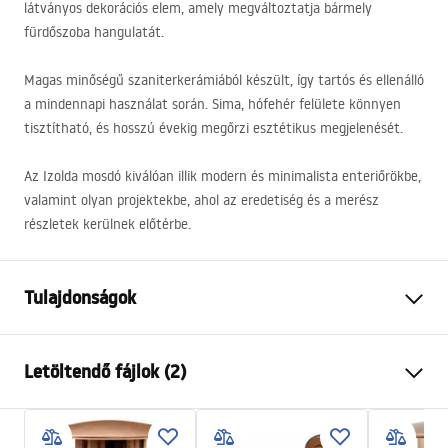
látványos dekorációs elem, amely megváltoztatja bármely
fürdőszoba hangulatát.
Magas minőségű szaniterkerámiából készült, így tartós és ellenálló
a mindennapi használat során. Sima, hófehér felülete könnyen
tisztítható, és hosszú évekig megőrzi esztétikus megjelenését.
Az Izolda mosdó kiválóan illik modern és minimalista enteriőrökbe,
valamint olyan projektekbe, ahol az eredetiség és a merész
részletek kerülnek előtérbe.
Tulajdonságok
Felszerelés
Pultra helyezett
Letöltendő fájlok (2)
Anyag
Kerámia
Szín
Fehér
Telepítési utasítások
Kivitel
Fényes