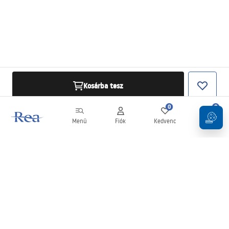
Kosárba tesz
0
0
Menü
Fiók
Kedvenc
Kosár
Hírlevél
Legyen naprakész az újdonságokkal és akciókkal!