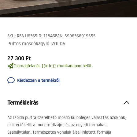
SKU
:
REA-U6365
ID
:
11846
EAN
:
5906366019555
Pultos mosdókagyló IZOLDA
27 300 Ft
Csomagfeladás {{info}} munkanapon belül.
Kérdezzen a termékről
Termékleírás
Az Izolda pultra szerelhető mosdó különleges választás azoknak,
akik értékelik a modern dizájnt és az egyedi formákat.
Szabálytalan, természetes vonalak által ihletett formája