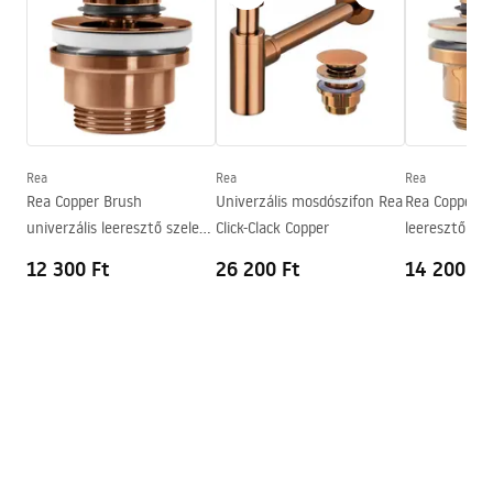
Basin.pdf
Hosszúság
525
mm
Szélesség
455
mm
Garanciális feltételek
Magasság
125
mm
Warranty_Terms_and_Conditions_Basins_-_5.pdf
Mélység
95
mm
Forma
Aszimmetrikus, Nem
Rea
Rea
Rea
szabványos
Rea Copper Brush
Univerzális mosdószifon Rea
Rea Copper un
univerzális leeresztő szelep
Click-Clack Copper
leeresztő szel
Csaptelep szerelési lyuk
Nem
click-clack rendszerrel
rendszerrel
12 300 Ft
26 200 Ft
14 200 Ft
Túlfolyónyílás
Nem