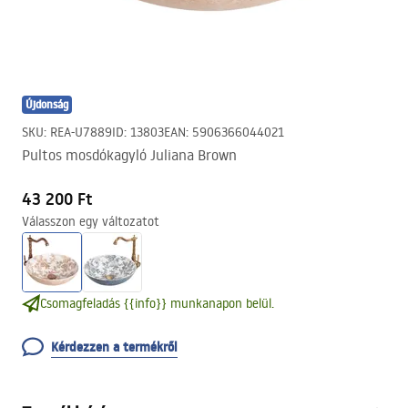
Újdonság
SKU
:
REA-U7889
ID
:
13803
EAN
:
5906366044021
Pultos mosdókagyló Juliana Brown
43 200 Ft
Válasszon egy változatot
Csomagfeladás {{info}} munkanapon belül.
Kérdezzen a termékről