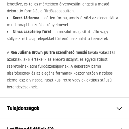
lehetővé, és teljes mértékben érvényesülni engedi a mosdó
dekoratív formáját a fürdőszobapulton.
Kerek tálforma
– időtlen forma, amely ötvözi az eleganciát a
mindennapi használat kényelmével.
Nincs csaptelep furat
– a mosdót magasított álló vagy
süllyesztett csaptelepekkel történő használatra tervezték.
Rea Juliana Brown pultra szerelhető mosdó
A
kiváló választás
azoknak, akik értékelik az eredeti dizájnt, és egyedi stílust
szeretnének adni fürdőszobájuknak. A dekoratív barna
díszítéseknek és az elegáns formának köszönhetően hatásos
eleme lesz a vintage, rusztikus, retro vagy eklektikus stílusú
berendezéseknek.
Tulajdonságok
Felszerelés
Pultra helyezett