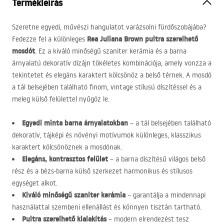
Termékleírás
Szeretne egyedi, művészi hangulatot varázsolni fürdőszobájába?
Rea Juliana Brown pultra szerelhető
Fedezze fel a különleges
mosdót
. Ez a kiváló minőségű szaniter kerámia és a barna
árnyalatú dekoratív dizájn tökéletes kombinációja, amely vonzza a
tekintetet és elegáns karaktert kölcsönöz a belső térnek. A mosdó
a tál belsejében található finom, vintage stílusú díszítéssel és a
meleg külső felülettel nyűgöz le.
Egyedi minta barna árnyalatokban
– a tál belsejében található
dekoratív, tájképi és növényi motívumok különleges, klasszikus
karaktert kölcsönöznek a mosdónak.
Elegáns, kontrasztos felület
– a barna díszítésű világos belső
rész és a bézs-barna külső szerkezet harmonikus és stílusos
egységet alkot.
Kiváló minőségű szaniter kerámia
– garantálja a mindennapi
használattal szembeni ellenállást és könnyen tisztán tartható.
Pultra szerelhető kialakítás
– modern elrendezést tesz