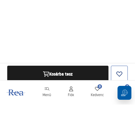
Kosárba tesz
0
0
Menü
Fiók
Kedvenc
Kosár
Hírlevél
Legyen naprakész az újdonságokkal és akciókkal!