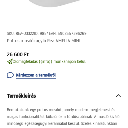
SKU
:
REA-U3322
ID
:
9854
EAN
:
5902557396269
Pultos mosdókagyló Rea AMELIA MINI
26 600 Ft
Csomagfeladás {{info}} munkanapon belül.
Kérdezzen a termékről
Termékleírás
Bemutatunk egy pultos mosdót, amely modern megjelenést és
magas funkcionalitást kölcsönöz a fürdőszobának. A mosdó kiváló
minőségű egészségügyi kerámiából készül. Széles kínálatunkban