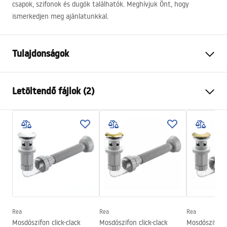
csapok, szifonok és dugók találhatók. Meghívjuk Önt, hogy
ismerkedjen meg ajánlatunkkal.
Tulajdonságok
Felszerelés
Pultra helyezett
Letöltendő fájlok (2)
Anyag
Kerámia
Szín
Fehér
Telepítési utasítások
Kivitel
Fényes
Basin.pdf
Hosszúság
380
mm
Szélesség
260
mm
Garanciális feltételek
Magasság
120
mm
Warranty_Terms_and_Conditions_Basins_-_5.pdf
Mélység
100
mm
Forma
Ovális
Rea
Rea
Rea
Mosdószifon click-clack
Mosdószifon click-clack
Mosdószifon c
Csaptelep szerelési lyuk
Nem