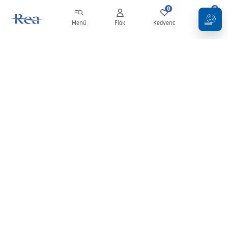
0
0
Menü
Fiók
Kedvenc
Kosár
Hírlevél
Legyen naprakész az újdonságokkal és akciókkal!
Feliratkozás
Adatai megadásával és megerősítésével hozzájárul a hírlevél
fogadásához az
Általános Szerződési Feltételekben
meghatározottak szerint.