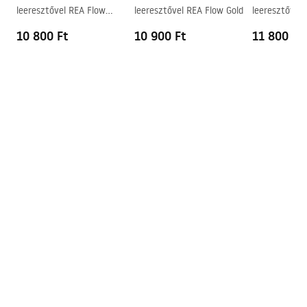
leeresztővel REA Flow
leeresztővel REA Flow Gold
leeresztővel
Túlfolyónyílás
Nem
Chrome
Gold
10 800 Ft
10 900 Ft
11 800 Ft