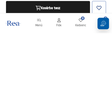
Kosárba tesz
0
0
Menü
Fiók
Kedvenc
Kosár
Hírlevél
Legyen naprakész az újdonságokkal és akciókkal!
Feliratkozás
Adatai megadásával és megerősítésével hozzájárul a hírlevél
fogadásához az
Általános Szerződési Feltételekben
meghatározottak szerint.