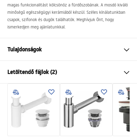
magas funkcionalitást kölcsönöz a fürdőszobának. A mosdó kiváló
minőségű egészségügyi kerámiából készül. Széles kínálatunkban
csapok, szifonok és dugók találhatók. Meghívjuk Önt, hogy
ismerkedjen meg ajánlatunkkal.
Tulajdonságok
Felszerelés
Pultra helyezett
Letöltendő fájlok (2)
Anyag
Kerámia
Szín
Kőhatás
Telepítési utasítások
Kivitel
Matt
Basin.pdf
Hosszúság
515
mm
Szélesség
400
mm
Garanciális feltételek
Magasság
175
mm
Warranty_Terms_and_Conditions_Basins_-_5.pdf
Mélység
155
mm