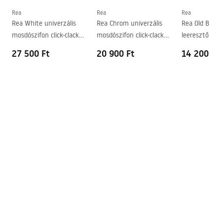
Forma
Aszimmetrikus
Rea
Rea
Rea
Rea White univerzális
Rea Chrom univerzális
Rea Old Black
Csaptelep szerelési lyuk
Nem
mosdószifon click-clack
mosdószifon click-clack
leeresztő szel
Túlfolyónyílás
Nem
leeresztő szeleppel
leeresztő szeleppel
rendszerrel
27 500 Ft
20 900 Ft
14 200 Ft