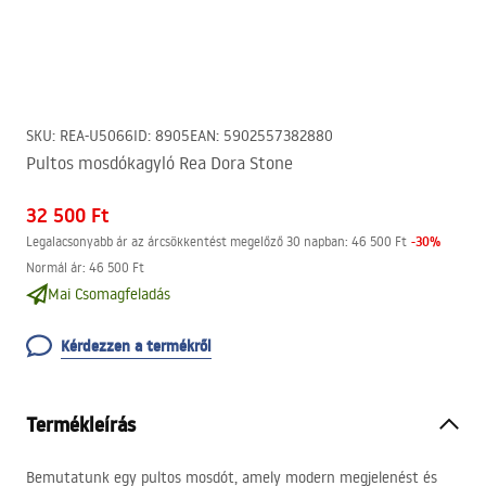
SKU
:
REA-U5066
ID
:
8905
EAN
:
5902557382880
Pultos mosdókagyló Rea Dora Stone
32 500 Ft
-
30
%
Legalacsonyabb ár az árcsökkentést megelőző 30 napban:
46 500 Ft
Normál ár
:
46 500 Ft
Mai Csomagfeladás
Kérdezzen a termékről
Termékleírás
Bemutatunk egy pultos mosdót, amely modern megjelenést és