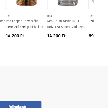
Rea
Rea
Rea
 Rea
Rea Copper univerzális
Rea Brush Nickle INOX
Szifon HC2 W
leeresztő szelep click-clack
univerzális leeresztő szelep
rendszerrel
click-clack rendszerrel
14 200 Ft
14 200 Ft
6900 Ft
Feliratkozás