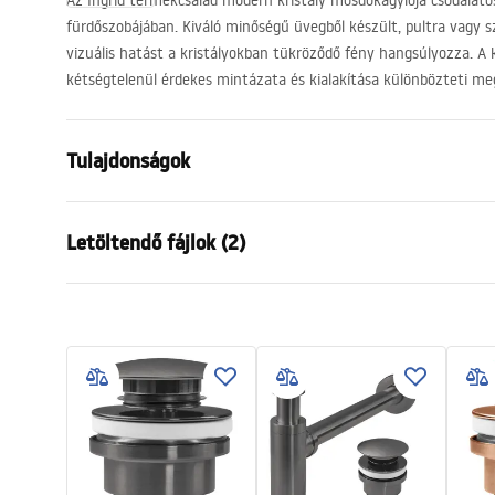
Az Ingrid termékcsalád modern kristály mosdókagylója csodálato
fürdőszobájában. Kiváló minőségű üvegből készült, pultra vagy s
vizuális hatást a kristályokban tükröződő fény hangsúlyozza. A 
kétségtelenül érdekes mintázata és kialakítása különbözteti me
Tulajdonságok
Felszerelés
Pultra hely
Letöltendő fájlok (2)
Anyag
Edzett üve
Szín
Fekete
Garan
Kivitel
Fényes
Telepítési utasítások
Warra
Basin.pdf
Hosszúság
395
mm
Basins
Szélesség
395
mm
Magasság
120
mm
Mélység
95
mm