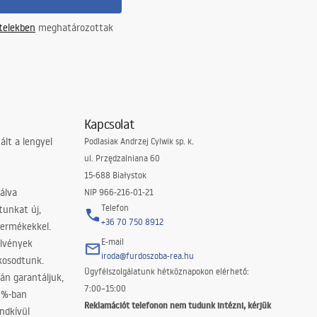
ételekben
meghatározottak
Kapcsolat
lt a lengyel
Podlasiak Andrzej Cylwik sp. k.
ul. Przędzalniana 60
15-688 Białystok
álva
NIP 966-216-01-21
Telefon
tunkat új,
+36 70 750 8912
termékekkel.
E-mail
elvények
iroda@furdoszoba-rea.hu
akosodtunk.
Ügyfélszolgálatunk hétköznapokon elérhető:
án garantáljuk,
7:00–15:00
0%-ban
Reklamációt telefonon nem tudunk intézni, kérjük
ndkívül