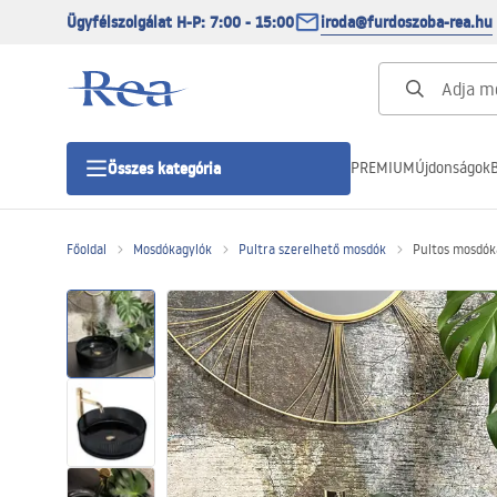
Ügyfélszolgálat H-P: 7:00 - 15:00
iroda@furdoszoba-rea.hu
PREMIUM
Újdonságok
B
Összes kategória
Főoldal
Mosdókagylók
Pultra szerelhető mosdók
Pultos mosdóka
Zuhanykabinok
Zuhanyajtó
Zuhanytálcák
Zuhanylefolyók