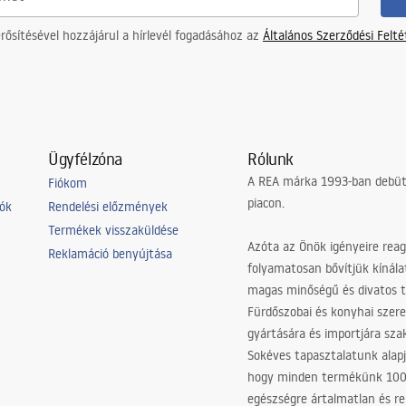
ősítésével hozzájárul a hírlevél fogadásához az
Általános Szerződési Felt
Ügyfélzóna
Rólunk
A REA márka 1993-ban debütá
Fiókom
piacon.
iók
Rendelési előzmények
Termékek visszaküldése
Azóta az Önök igényeire reag
Reklamáció benyújtása
folyamatosan bővítjük kínála
magas minőségű és divatos 
Fürdőszobai és konyhai szer
gyártására és importjára sz
Sokéves tapasztalatunk alapj
hogy minden termékünk 10
egészségre ártalmatlan és re