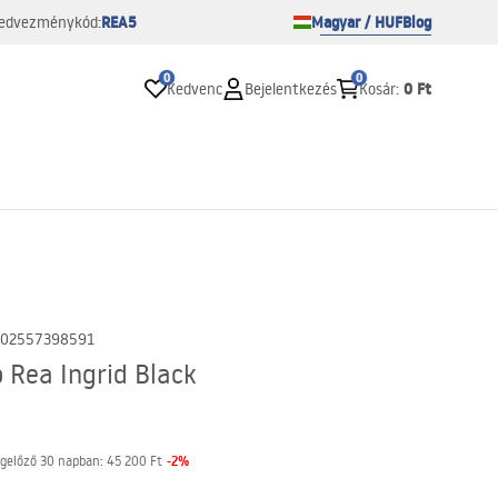
REA5
Magyar / HUF
Blog
edvezménykód:
0
0
0 Ft
Kedvenc
Bejelentkezés
Kosár
:
02557398591
 Rea Ingrid Black
-
2
%
gelőző 30 napban:
45 200 Ft