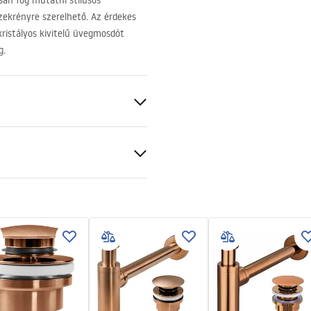
san fog mutatni stílusos
zekrényre szerelhető. Az érdekes
kristályos kivitelű üvegmosdót
g.
ezett
g
ciális feltételek
nty_Terms_and_Conditions_
_-_5.pdf