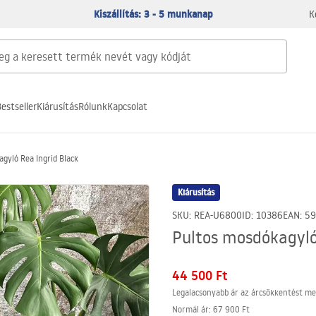
Kiszállítás: 3 - 5 munkanap
K
estseller
Kiárusítás
Rólunk
Kapcsolat
gyló Rea Ingrid Black
Kiárusítás
SKU
:
REA-U6800
ID
:
10386
EAN
:
59
Pultos mosdókagyló
44 500 Ft
Legalacsonyabb ár az árcsökkentést me
Normál ár
:
67 900 Ft