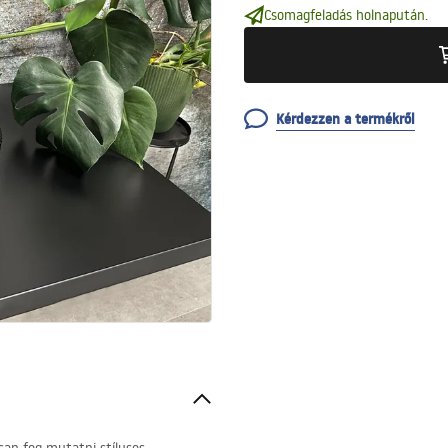
Csomagfeladás holnapután.
Kérdezzen a termékről