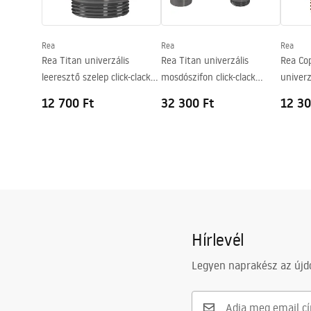
Forma
Kerek
Csaptelep szerelési lyuk
Nem
Rea
Rea
Rea
Túlfolyónyílás
Nem
Rea Titan univerzális
Rea Titan univerzális
Rea Co
leeresztő szelep click-clack
mosdószifon click-clack
univerz
rendszerrel
leeresztő szeleppel
click-c
12 700 Ft
32 300 Ft
12 30
Hírlevél
Legyen naprakész az újdo