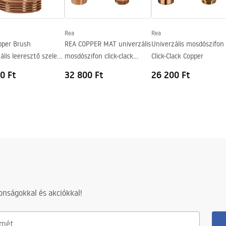
Rea
Rea
pper Brush
REA COPPER MAT univerzális
Univerzális mosdószifon
ális leeresztő szelep
mosdószifon click-clack
Click-Clack Copper
lack rendszerrel
leeresztő szeleppel
0 Ft
32 800 Ft
26 200 Ft
nságokkal és akciókkal!