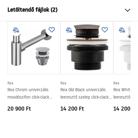
Felszerelés
Pultra helyezett
Letöltendő fájlok (2)
Anyag
Kerámia
Szín
Fehér/Arany
Telepítési utasítások
Kivitel
Fényes, Szálcsiszolt
Basin.pdf
Hosszúság
360
mm
Szélesség
360
mm
Garanciális feltételek
Magasság
115
mm
Warranty_Terms_and_Conditions_Basins_-_5.pdf
Mélység
95
mm
Forma
Kerek
Rea
Rea
Rea
Rea Chrom univerzális
Rea Old Black univerzális
Rea White un
Csaptelep szerelési lyuk
Nem
mosdószifon click-clack
leeresztő szelep click-clack
leeresztő szel
Túlfolyónyílás
Nem
leeresztő szeleppel
rendszerrel
rendszerrel
20 900 Ft
14 200 Ft
14 200 Ft