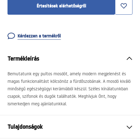
Értesítések elérhetőségről
Kérdezzen a termékről
Termékleírás
Bemutatunk egy pultos mosdót, amely modern megjelenést és
magas funkcionalitást kölcsönöz a fürdőszobának. A mosdó kiváló
minőségű egészségügyi kerámiából készül. Széles kínálatunkban
csapok, szifonok és dugók találhatók. Meghívjuk Önt, hogy
ismerkedjen meg ajánlatunkkal.
Tulajdonságok