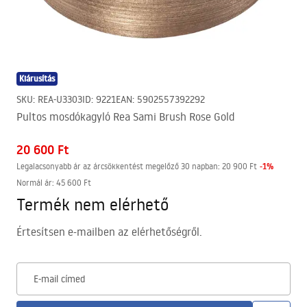
Kiárusítás
SKU
:
REA-U3303
ID
:
9221
EAN
:
5902557392292
Pultos mosdókagyló Rea Sami Brush Rose Gold
20 600 Ft
-
1
%
Legalacsonyabb ár az árcsökkentést megelőző 30 napban:
20 900 Ft
Normál ár
:
45 600 Ft
Termék nem elérhető
Értesítsen e-mailben az elérhetőségről.
E-mail címed