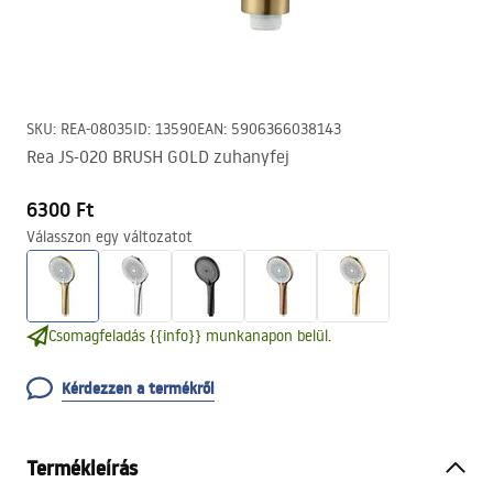
SKU
:
REA-08035
ID
:
13590
EAN
:
5906366038143
Rea JS-020 BRUSH GOLD zuhanyfej
6300 Ft
Válasszon egy változatot
Csomagfeladás {{info}} munkanapon belül.
Kérdezzen a termékről
Termékleírás