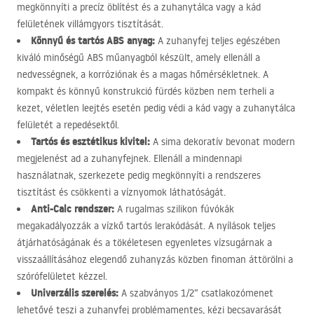
megkönnyíti a precíz öblítést és a zuhanytálca vagy a kád
felületének villámgyors tisztítását.
Könnyű és tartós
ABS
anyag:
A zuhanyfej teljes egészében
kiváló minőségű
ABS
műanyagból készült, amely ellenáll a
nedvességnek, a korróziónak és a magas hőmérsékletnek. A
kompakt és könnyű konstrukció fürdés közben nem terheli a
kezet, véletlen leejtés esetén pedig védi a kád vagy a zuhanytálca
felületét a repedésektől.
Tartós és esztétikus kivitel:
A sima dekoratív bevonat modern
megjelenést ad a zuhanyfejnek. Ellenáll a mindennapi
használatnak, szerkezete pedig megkönnyíti a rendszeres
tisztítást és csökkenti a víznyomok láthatóságát.
Anti-Calc rendszer:
A rugalmas szilikon fúvókák
megakadályozzák a vízkő tartós lerakódását. A nyílások teljes
átjárhatóságának és a tökéletesen egyenletes vízsugárnak a
visszaállításához elegendő zuhanyzás közben finoman áttörölni a
szórófelületet kézzel.
Univerzális szerelés:
A szabványos 1/2” csatlakozómenet
lehetővé teszi a zuhanyfej problémamentes, kézi becsavarását