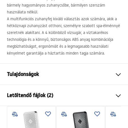
bármely hagyományos zuhanycsőbe, bármilyen szerszám
használata nélkül.
A multifunkciós zuhanyfej kiváló választás azok számára, akik a
hétköznapi zuhanyzást otthoni, személyre szabott spa-élménnyé
szeretnék alakítani. A 4 különböző vízsugár, a víztakarékos
technológia és a könnyű, biztonságos
ABS
anyag kombinációja
megbízhatóságot, ergonómiát és a legmagasabb használati
kényelmet garantálja a háztartás minden tagja számára.
Tulajdonságok
Szín
Szálcsiszolt arany
Letöltendő fájlok (2)
Anyag
Műanyag, ABS
Felszerelés
Csavarozható
Pielęgnacja
Szélesség
125
mm
Pielęgnacja.pdf
Magasság
255
mm