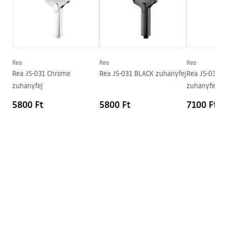
Garancia
24 Hónap
Garanciális feltételek
Warranty_Terms_and_Conditions_Accessories_-_24.pdf
Rea
Rea
Rea
Rea JS-031 Chrome
Rea JS-031 BLACK zuhanyfej
Rea JS-031 T
zuhanyfej
zuhanyfej
5800 Ft
5800 Ft
7100 Ft