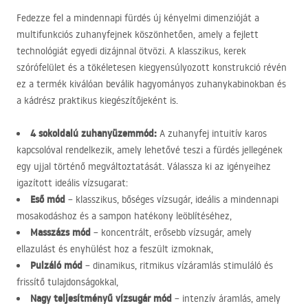
Fedezze fel a mindennapi fürdés új kényelmi dimenzióját a
multifunkciós zuhanyfejnek köszönhetően, amely a fejlett
technológiát egyedi dizájnnal ötvözi. A klasszikus, kerek
szórófelület és a tökéletesen kiegyensúlyozott konstrukció révén
ez a termék kiválóan beválik hagyományos zuhanykabinokban és
a kádrész praktikus kiegészítőjeként is.
4 sokoldalú zuhanyüzemmód:
A zuhanyfej intuitív karos
kapcsolóval rendelkezik, amely lehetővé teszi a fürdés jellegének
egy ujjal történő megváltoztatását. Válassza ki az igényeihez
igazított ideális vízsugarat:
Eső mód
– klasszikus, bőséges vízsugár, ideális a mindennapi
mosakodáshoz és a sampon hatékony leöblítéséhez,
Masszázs mód
– koncentrált, erősebb vízsugár, amely
ellazulást és enyhülést hoz a feszült izmoknak,
Pulzáló mód
– dinamikus, ritmikus vízáramlás stimuláló és
frissítő tulajdonságokkal,
Nagy teljesítményű vízsugár mód
– intenzív áramlás, amely