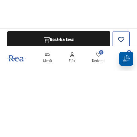
Kosárba tesz
0
0
Menü
Fiók
Kedvenc
Kosár
Hírlevél
Legyen naprakész az újdonságokkal és akciókkal!
Feliratkozás