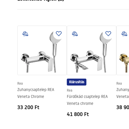
Anyag
Műanyag, A
Felszerelés
Csavarozha
Garan
Szélesség
125
mm
Pielęgnacja
Warra
Pielęgnacja.pdf
Magasság
255
mm
Access
Garancia
24 Hónap
Kiárusítás
Rea
Rea
Zuhanycsaptelep REA
Zuhany
Rea
Veneta Chrome
Fürdőkád csaptelep REA
Veneta
Veneta chrome
33 200 Ft
38 90
41 800 Ft