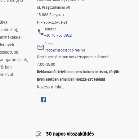
lt a lengyel
ul. Przędzalniana 60
15-688 Białystok
álva
NIP 966-216-01-21
Telefon
tunkat új,
+36 70 750 8912
termékekkel.
E-mail
elvények
iroda@furdoszoba-rea.hu
akosodtunk.
Ügyfélszolgálatunk hétköznapokon elérhető:
án garantáljuk,
7:00–15:00
0%-ban
Reklamációt telefonon nem tudunk intézni, kérjük
ndkívül
ilyen esetben emailben jelezze ezt felénk!
Kövess minket
30 napos visszaküldés