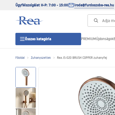
Ügyfélszolgálat H-P: 7:00 - 15:00
iroda@furdoszoba-rea.hu
PREMIUM
Újdonságok
B
Összes kategória
Főoldal
Zuhanyszettek
Rea JS-020 BRUSH COPPER zuhanyfej
Zuhanykabinok
Zuhanyajtó
Zuhanytálcák
Zuhanylefolyók