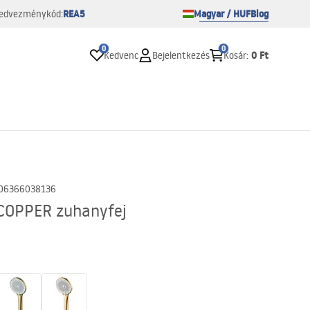
REA5
Magyar / HUF
Blog
edvezménykód:
0
0
0 Ft
Kedvenc
Bejelentkezés
Kosár
:
06366038136
COPPER zuhanyfej