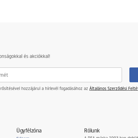
nságokkal és akciókkal!
ősítésével hozzájárul a hírlevél fogadásához az
Általános Szerződési Felt
Ügyfélzóna
Rólunk