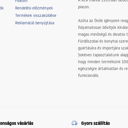
A REA márka 1993-ban debütá
Fiókom
piacon.
iók
Rendelési előzmények
Termékek visszaküldése
Azóta az Önök igényeire reag
Reklamáció benyújtása
folyamatosan bővítjük kínála
magas minőségű és divatos 
Fürdőszobai és konyhai szer
gyártására és importjára sz
Sokéves tapasztalatunk alapj
hogy minden termékünk 10
egészségre ártalmatlan és re
funkcionális.
tonságos vásárlás
Gyors szállítás