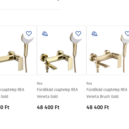
BS
tó
ciális feltételek
nty_Terms_and_Conditions_
ories_-_24.pdf
Rea
Rea
csaptelep REA
Fürdőkád csaptelep REA
Fürdőkád csaptelep REA
 Gold
Veneta Gold
Veneta Brush Gold
0 Ft
48 400 Ft
48 400 Ft