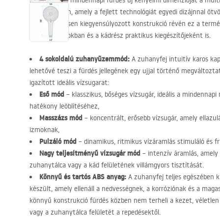
Fedezze fel a mindennapi fürdés új kényelmi dimenzióját a mult
köszönhetően, amely a fejlett technológiát egyedi dizájnnal ötvöz
és a tökéletesen kiegyensúlyozott konstrukció révén ez a term
zuhanykabinokban és a kádrész praktikus kiegészítőjeként is.
4 sokoldalú zuhanyüzemmód:
A zuhanyfej intuitív karos kap
lehetővé teszi a fürdés jellegének egy ujjal történő megváltozta
igazított ideális vízsugarat:
Eső mód
– klasszikus, bőséges vízsugár, ideális a mindenna
hatékony leöblítéséhez,
Masszázs mód
– koncentrált, erősebb vízsugár, amely ellazul
izmoknak,
Pulzáló mód
– dinamikus, ritmikus vízáramlás stimuláló és fri
Nagy teljesítményű vízsugár mód
– intenzív áramlás, amely 
zuhanytálca vagy a kád felületének villámgyors tisztítását.
Könnyű és tartós
ABS
anyag:
A zuhanyfej teljes egészében 
készült, amely ellenáll a nedvességnek, a korróziónak és a mag
könnyű konstrukció fürdés közben nem terheli a kezet, véletlen 
vagy a zuhanytálca felületét a repedésektől.