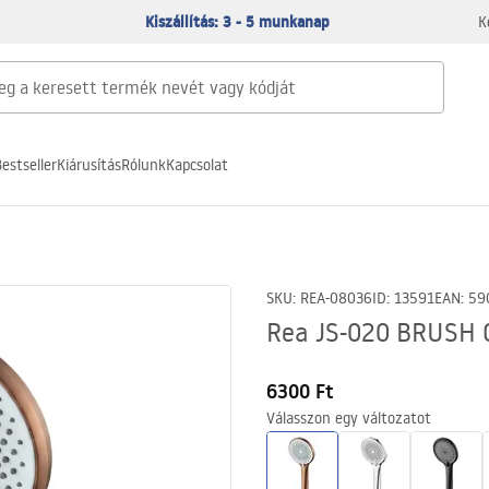
Kiszállítás: 3 - 5 munkanap
K
estseller
Kiárusítás
Rólunk
Kapcsolat
SKU
:
REA-08036
ID
:
13591
EAN
:
59
Rea JS-020 BRUSH 
6300 Ft
Válasszon egy változatot