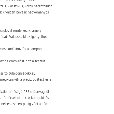
ifunkciós zuhanyfejnek
i. A klasszikus, kerek szórófelület
ék kiválóan beválik hagyományos
csolóval rendelkezik, amely
tását. Válassza ki az igényeihez
pi mosakodáshoz és a sampon
ást és enyhülést hoz a feszült
ssítő tulajdonságokkal,
megkönnyíti a precíz öblítést és a
kiváló minőségű
ABS
műanyagból
as hőmérsékletnek. A kompakt és
leejtés esetén pedig védi a kád