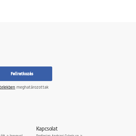
Feliratkozás
ételekben
meghatározottak
Kapcsolat
Podlasiak Andrzej Cylwik sp. k.