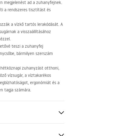
n megjelenést ad a zuhanyfejnek.
i a rendszeres tisztítást és
zzák a vízkő tartós lerakódását. A
sugárnak a visszaállításához
ézzel.
etővé teszi a zuhanyfej
nycsőbe, bármilyen szerszám
a hétköznapi zuhanyzást otthoni,
öző vízsugár, a víztakarékos
egbízhatóságot, ergonómiát és a
en tagja számára.
 réz