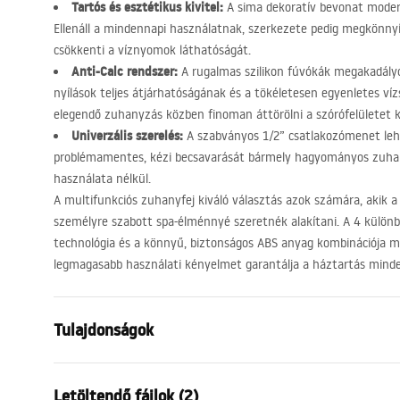
Tartós és esztétikus kivitel:
A sima dekoratív bevonat moder
Ellenáll a mindennapi használatnak, szerkezete pedig megkönnyít
csökkenti a víznyomok láthatóságát.
Anti-Calc rendszer:
A rugalmas szilikon fúvókák megakadályo
nyílások teljes átjárhatóságának és a tökéletesen egyenletes víz
elegendő zuhanyzás közben finoman áttörölni a szórófelületet k
Univerzális szerelés:
A szabványos 1/2” csatlakozómenet leh
problémamentes, kézi becsavarását bármely hagyományos zuha
használata nélkül.
A multifunkciós zuhanyfej kiváló választás azok számára, akik 
személyre szabott spa-élménnyé szeretnék alakítani. A 4 különb
technológia és a könnyű, biztonságos
ABS
anyag kombinációja m
legmagasabb használati kényelmet garantálja a háztartás mind
Tulajdonságok
Szín
Szálcsiszolt
Letöltendő fájlok (2)