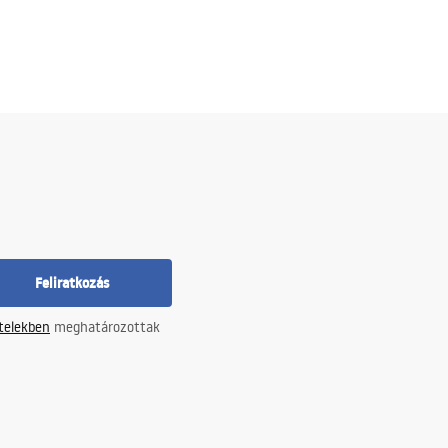
Feliratkozás
ételekben
meghatározottak