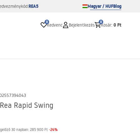
REA5
Magyar / HUF
Blog
edvezménykód:
0
0
0 Ft
Kedvenc
Bejelentkezés
Kosár
:
02557394043
 Rea Rapid Swing
-
24
%
gelőző 30 napban:
285 900 Ft