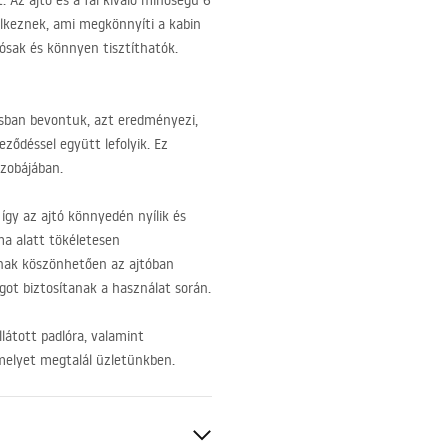
 Az ajtó és a fal kiváló minőségű 6
lkeznek, ami megkönnyíti a kabin
tósak és könnyen tisztíthatók.
isban bevontuk, azt eredményezi,
ződéssel együtt lefolyik. Ez
szobájában.
 így az ajtó könnyedén nyílik és
ma alatt tökéletesen
nak köszönhetően az ajtóban
ot biztosítanak a használat során.
ellátott padlóra, valamint
 amelyet megtalál üzletünkben.