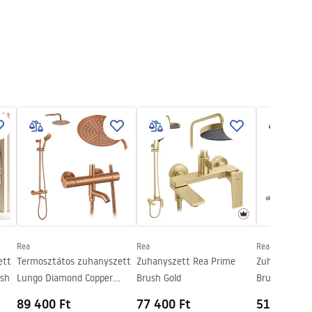
Rea
Rea
Rea
ett
Termosztátos zuhanyszett
Zuhanyszett Rea Prime
Zuhanyszett
ush
Lungo Diamond Copper
Brush Gold
Brush Nickel
Brush
89 400 Ft
77 400 Ft
51 600 Ft