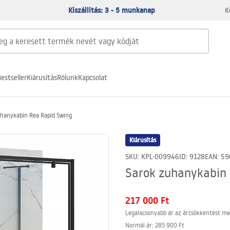
Kiszállítás: 3 - 5 munkanap
K
estseller
Kiárusítás
Rólunk
Kapcsolat
hanykabin Rea Rapid Swing
Kiárusítás
SKU
:
KPL-009946
ID
:
9128
EAN
:
59
Sarok zuhanykabin
217 000 Ft
Legalacsonyabb ár az árcsökkentést me
Normál ár
:
285 900 Ft