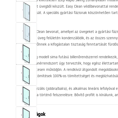
Bemutatjuk a kivételesen szép Rapid Swing zuhanykabin modellt.
mm-es edzett üvegből készült. Easy Clean védőbevonattal rende
tisztán tartását. A speciális gyártási fázisnak köszönhetően tar
Easy Clean
.
A Nano Easy Clean bevonat, amellyel az üvegeket a gyártási fáz
hogy a víz az üveg felületén kondenzálódik, és az összes szennye
megkönnyíti Önnek a kifogástalan tisztaság fenntartását fürdő
A Rapid Swing modell sima futású billenőrendszerrel rendelkezik,
záródik. A zsanérrendszert úgy tervezték, hogy egész élettarta
zökkenőmentesen működjön. A rendkívül átgondolt megoldások
alkalmazott tömítések 100%-os tömítettséget és megbízhatóság
Az ajtó univerzális (jobbra/balra), és alkalmas lineáris lefolyóval 
zuhanytálcára történő felszerelésre. Bővítő profilt is kínálunk,
Tulajdonságok