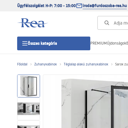
Ügyfélszolgálat H-P: 7:00 - 15:00
iroda@furdoszoba-rea.hu
PREMIUM
Újdonságok
B
Összes kategória
Főoldal
Zuhanykabinok
Téglalap alakú zuhanykabinok
Sarok zu
Zuhanykabinok
Zuhanyajtó
Zuhanytálcák
Zuhanylefolyók