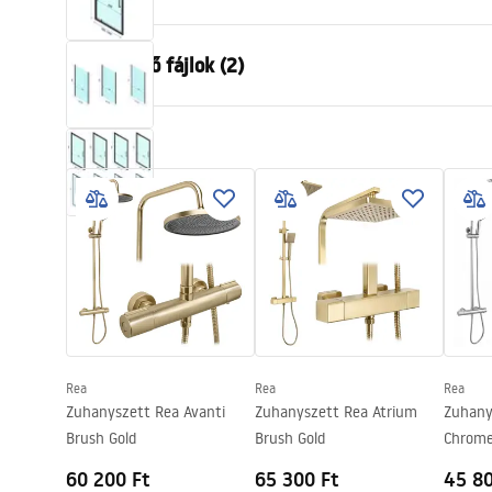
Méret (ajtó x fal)
80x80, 90x9
Letöltendő fájlok (2)
70x100, 80x
100x80, 10
Szín
Fekete
Manu
shower manual
Kabin típusa
Falra szerel
rapid 
shower manual.pdf
przysc
Az üveg színe
Átlátszó 6
A nyitás módja
Dönthető
Összeszerelés
A zuhanytál
Magasság
1950
mm
A kabin iránya
Univerzális
Garancia
24 Hónap
Rea
Rea
Rea
Zuhanyszett Rea Avanti
Zuhanyszett Rea Atrium
Zuhany
Brush Gold
Brush Gold
Chrom
60 200 Ft
65 300 Ft
45 80