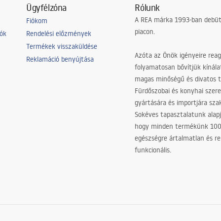
Ügyfélzóna
Rólunk
A REA márka 1993-ban debütá
Fiókom
piacon.
iók
Rendelési előzmények
Termékek visszaküldése
Azóta az Önök igényeire reag
Reklamáció benyújtása
folyamatosan bővítjük kínála
magas minőségű és divatos 
Fürdőszobai és konyhai szer
gyártására és importjára sz
Sokéves tapasztalatunk alapj
hogy minden termékünk 10
egészségre ártalmatlan és re
funkcionális.