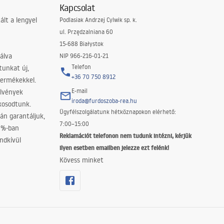
Kapcsolat
lt a lengyel
Podlasiak Andrzej Cylwik sp. k.
ul. Przędzalniana 60
15-688 Białystok
álva
NIP 966-216-01-21
Telefon
tunkat új,
+36 70 750 8912
termékekkel.
E-mail
elvények
iroda@furdoszoba-rea.hu
akosodtunk.
Ügyfélszolgálatunk hétköznapokon elérhető:
án garantáljuk,
7:00–15:00
0%-ban
Reklamációt telefonon nem tudunk intézni, kérjük
ndkívül
ilyen esetben emailben jelezze ezt felénk!
Kövess minket