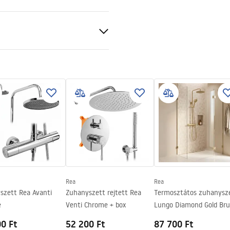
0, 100x100, 70x80, 70x90,
90, 80x100, 90x80, 90x100,
0x90, 120x80, 120x90, 120x100
al+
t
swing z scianka
ienna.pdf
mm
cán vagy a padlón
Rea
Rea
szett Rea Avanti
Zuhanyszett rejtett Rea
Termosztátos zuhanysz
e
Venti Chrome + box
Lungo Diamond Gold Br
0 Ft
52 200 Ft
87 700 Ft