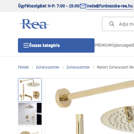
Ügyfélszolgálat H-P: 7:00 - 15:00
iroda@furdoszoba-rea.hu
PREMIUM
Újdonságok
B
Összes kategória
Főoldal
Zuhanyszettek
Zuhanyszettek
Rejtett Zuhanyszett Re
Zuhanykabinok
Zuhanyajtó
Zuhanytálcák
Zuhanylefolyók