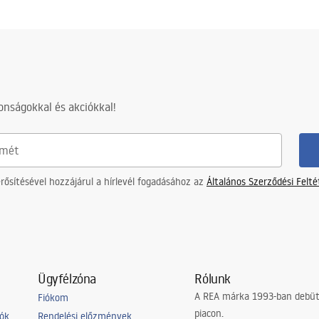
nságokkal és akciókkal!
ősítésével hozzájárul a hírlevél fogadásához az
Általános Szerződési Felt
Ügyfélzóna
Rólunk
A REA márka 1993-ban debütá
Fiókom
piacon.
iók
Rendelési előzmények