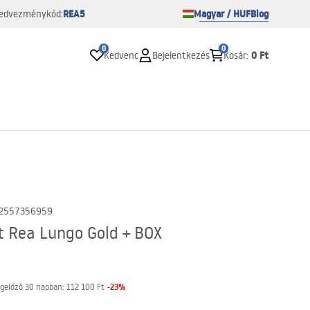
REA5
Magyar / HUF
Blog
edvezménykód:
0
0
0 Ft
Kedvenc
Bejelentkezés
Kosár
:
2557356959
t Rea Lungo Gold + BOX
-
23
%
gelőző 30 napban:
112 100 Ft