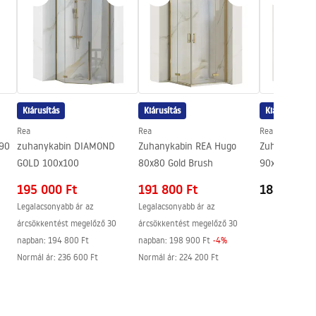
Kiárusítás
Kiárusítás
Kiárusítás
Rea
Rea
Rea
x90
zuhanykabin DIAMOND
Zuhanykabin REA Hugo
Zuhanykabin
GOLD 100x100
80x80 Gold Brush
90x90 Gold B
195 000 Ft
191 800 Ft
188 700 F
Legalacsonyabb ár az
Legalacsonyabb ár az
árcsökkentést megelőző 30
árcsökkentést megelőző 30
napban:
194 800 Ft
napban:
198 900 Ft
-
4
%
Normál ár
:
236 600 Ft
Normál ár
:
224 200 Ft