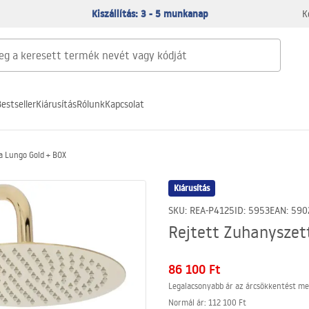
Kiszállítás: 3 - 5 munkanap
K
estseller
Kiárusítás
Rólunk
Kapcsolat
a Lungo Gold + BOX
Kiárusítás
SKU
:
REA-P4125
ID
:
5953
EAN
:
590
Rejtett Zuhanyszet
86 100 Ft
Legalacsonyabb ár az árcsökkentést me
Normál ár
:
112 100 Ft