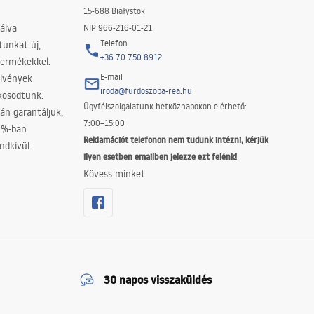
15-688 Białystok
álva
NIP 966-216-01-21
Telefon
tunkat új,
+36 70 750 8912
termékekkel.
E-mail
elvények
iroda@furdoszoba-rea.hu
akosodtunk.
Ügyfélszolgálatunk hétköznapokon elérhető:
án garantáljuk,
7:00–15:00
0%-ban
Reklamációt telefonon nem tudunk intézni, kérjük
ndkívül
ilyen esetben emailben jelezze ezt felénk!
Kövess minket
30 napos visszaküldés