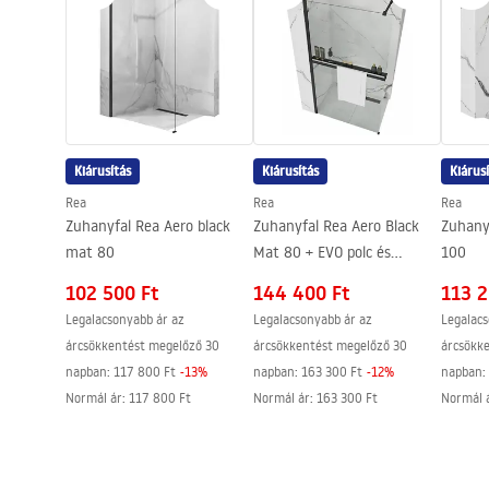
Kádkifolyó
Igen, fix
Nyomásszabályozás
Igen
Összeszerelési útmutató
Anti-Calc rendszer
Igen
shower_set.pdf
Bevonási technológia
PVD
Garancia
24 Hónap
Kiárusítás
Kiárusítás
Kiárus
Rea
Rea
Rea
Zuhanyfal Rea Aero black
Zuhanyfal Rea Aero Black
Zuhany
mat 80
Mat 80 + EVO polc és
100
törölközőtartó
102 500 Ft
144 400 Ft
113 2
Legalacsonyabb ár az
Legalacsonyabb ár az
Legalacs
árcsökkentést megelőző 30
árcsökkentést megelőző 30
árcsökk
napban:
117 800 Ft
-
13
%
napban:
163 300 Ft
-
12
%
napban:
Normál ár
:
117 800 Ft
Normál ár
:
163 300 Ft
Normál 