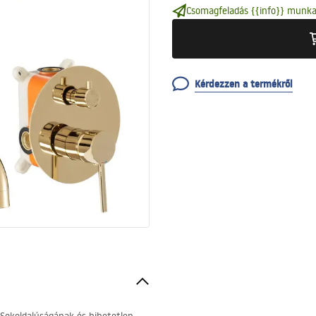
Csomagfeladás {{info}} munka
Kérdezzen a termékről