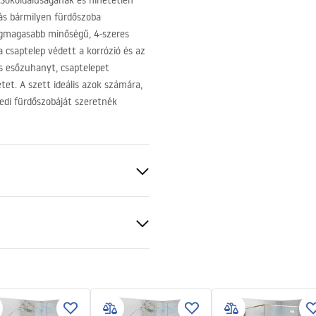
Sokoldalúságának és hihetetlen
tás bármilyen fürdőszoba
legmagasabb minőségű, 4-szeres
csaptelep védett a korrózió és az
es esőzuhanyt, csaptelepet
tet. A szett ideális azok számára,
edi fürdőszobáját szeretnék
BS
ciális feltételek
sztett
nty_Terms_and_Conditions_
s_-_5.pdf