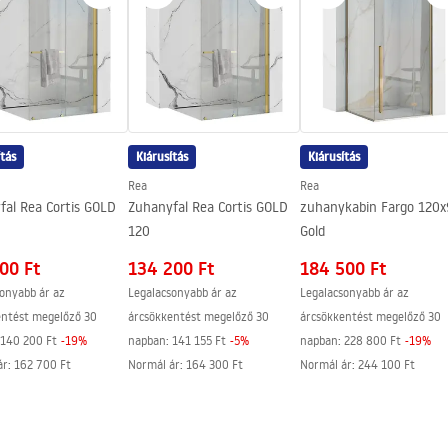
ítás
Kiárusítás
Kiárusítás
Rea
Rea
fal Rea Cortis GOLD
Zuhanyfal Rea Cortis GOLD
zuhanykabin Fargo 120
120
Gold
00 Ft
134 200 Ft
184 500 Ft
onyabb ár az
Legalacsonyabb ár az
Legalacsonyabb ár az
entést megelőző 30
árcsökkentést megelőző 30
árcsökkentést megelőző 30
140 200 Ft
-
19
%
napban:
141 155 Ft
-
5
%
napban:
228 800 Ft
-
19
%
ár
:
162 700 Ft
Normál ár
:
164 300 Ft
Normál ár
:
244 100 Ft