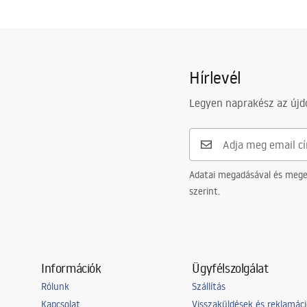
Hírlevél
Legyen naprakész az újdo
Adatai megadásával és meger
szerint.
Információk
Ügyfélszolgálat
Rólunk
Szállítás
Kapcsolat
Visszaküldések és reklamác