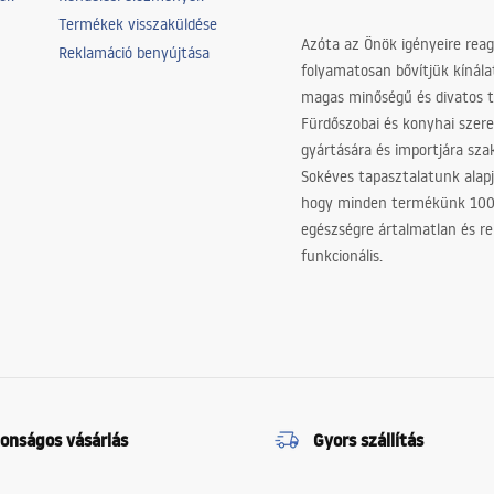
Termékek visszaküldése
Azóta az Önök igényeire reag
Reklamáció benyújtása
folyamatosan bővítjük kínála
magas minőségű és divatos 
Fürdőszobai és konyhai szer
gyártására és importjára sz
Sokéves tapasztalatunk alapj
hogy minden termékünk 10
egészségre ártalmatlan és re
funkcionális.
tonságos vásárlás
Gyors szállítás