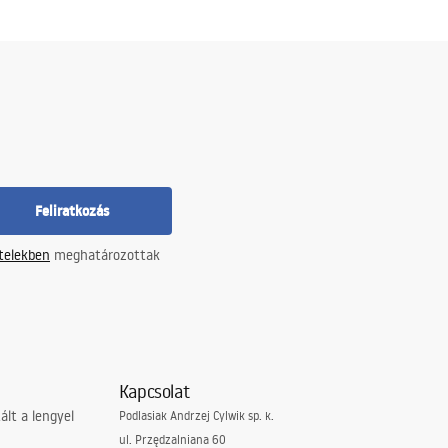
Feliratkozás
ételekben
meghatározottak
Kapcsolat
lt a lengyel
Podlasiak Andrzej Cylwik sp. k.
ul. Przędzalniana 60