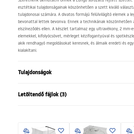
Szeretnénk bemutatni Önnek a Lungo sorozatú rejtett szettet. 
esztétikai tulajdonságainak köszönhetően a szett kiváló válasz
tulajdonosai számára. A divatos formájú felülvilágító elemek a 
bevonattal lettek bevonva. Ennek a technikának köszönhetően a 
elszíneződés ellen. A készlet tartalmaz egy ultravékony, 2 mm-
elemekkel, kifolyócsövet, mérleget kézifogantyúval és spotkészle
akik rendhagyó megoldásokat keresnek, és álmaik eredeti és egy
kialakítani.
Tulajdonságok
Szín
Arany
Letöltendő fájlok (3)
Anyag
Sárgaréz, A
Csaptelep típusa
Egykaros
Biztonsági információk
Garan
Felszerelés
Falba süllye
Safety_Information_Shower_set.p
Warra
Magasságállítás
Igen
df
Faucet