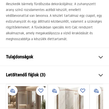
illeszkedik bármely fürdőszoba dekorációjához. A zuhanyszett
arany színű rozsdamentes acélból készült, emellett
védőbevonattal van bevonva. A készlet tartalmaz egy csapot, egy
esőzuhanyzót és egy állítható kézibeszélőt, valamint a szükséges
rögzítőelemeket. A fúvókákban speciális Anti Calc rendszert
alkalmaznak, amely megakadályozza a vízkő lerakódását és
meghosszabbítja a készülék élettartamát.
Tulajdonságok
Szín
Arany
Letöltendő fájlok (3)
Anyag
Sárgaréz
Csaptelep típusa
Egykaros
Biztonsági információk
Felszerelés
Falba süllyesztett
Safety_Information_Shower_set.pdf
Magasságállítás
Igen
Kádkifolyó
Nem