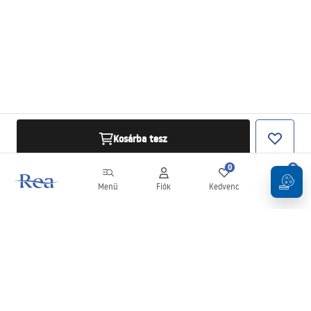
Kosárba tesz
0
0
Menü
Fiók
Kedvenc
Kosár
Hírlevél
Legyen naprakész az újdonságokkal és akciókkal!