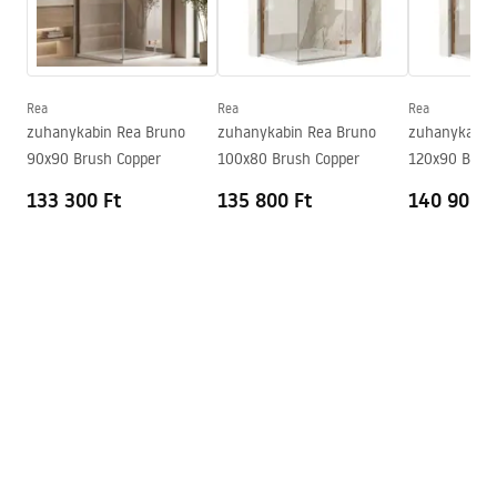
Garanciális feltételek
Nyomásszabályozás
Igen
Warranty_Terms_and_Conditions_Faucets_-_5.pdf
Anti-Calc rendszer
Igen
Bevonási technológia
PVD
Rea
Rea
Rea
Összeszerelési útmutató
zuhanykabin Rea Bruno
zuhanykabin Rea Bruno
zuhanykabin
Garancia
24 Hónap
shower_set.pdf
90x90 Brush Copper
100x80 Brush Copper
120x90 Brus
133 300 Ft
135 800 Ft
140 900 F