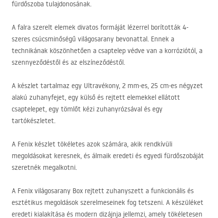
fürdőszoba tulajdonosának.
A falra szerelt elemek divatos formáját lézerrel borították 4-
szeres csúcsminőségű világosarany bevonattal. Ennek a
technikának köszönhetően a csaptelep védve van a korróziótól, a
szennyeződéstől és az elszíneződéstől.
A készlet tartalmaz egy Ultravékony, 2 mm-es, 25 cm-es négyzet
alakú zuhanyfejet, egy külső és rejtett elemekkel ellátott
csaptelepet, egy tömlőt kézi zuhanyrózsával és egy
tartókészletet.
A Fenix ​​készlet tökéletes azok számára, akik rendkívüli
megoldásokat keresnek, és álmaik eredeti és egyedi fürdőszobáját
szeretnék megalkotni.
A Fenix ​​​​világosarany Box rejtett zuhanyszett a funkcionális és
esztétikus megoldások szerelmeseinek fog tetszeni. A készüléket
eredeti kialakítása és modern dizájnja jellemzi, amely tökéletesen