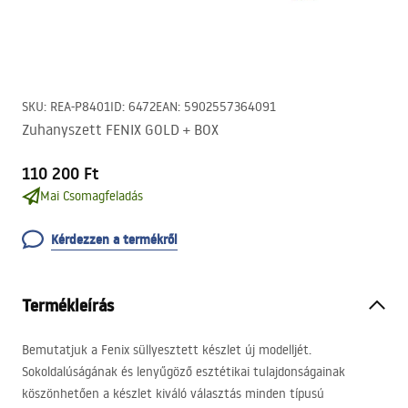
SKU
:
REA-P8401
ID
:
6472
EAN
:
5902557364091
Zuhanyszett FENIX GOLD + BOX
110 200 Ft
Mai Csomagfeladás
Kérdezzen a termékről
Termékleírás
Bemutatjuk a Fenix ​​süllyesztett készlet új modelljét.
Sokoldalúságának és lenyűgöző esztétikai tulajdonságainak
köszönhetően a készlet kiváló választás minden típusú