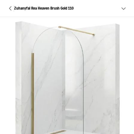
Zuhanyfal Rea Heaven Brush Gold 110