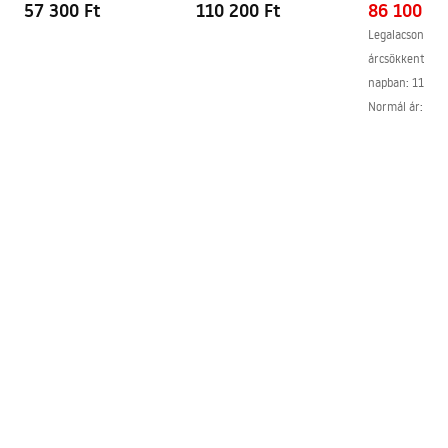
57 300 Ft
110 200 Ft
86 100 Ft
Legalacsonyabb
árcsökkentést 
napban:
112 10
Normál ár
:
112 