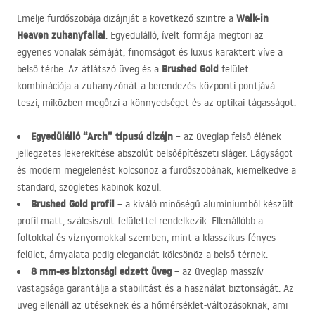
Walk-in
Emelje fürdőszobája dizájnját a következő szintre a
Heaven zuhanyfallal
. Egyedülálló, ívelt formája megtöri az
egyenes vonalak sémáját, finomságot és luxus karaktert víve a
Brushed Gold
belső térbe. Az átlátszó üveg és a
felület
kombinációja a zuhanyzónát a berendezés központi pontjává
teszi, miközben megőrzi a könnyedséget és az optikai tágasságot.
Egyedülálló “Arch” típusú dizájn
– az üveglap felső élének
jellegzetes lekerekítése abszolút belsőépítészeti sláger. Lágyságot
és modern megjelenést kölcsönöz a fürdőszobának, kiemelkedve a
standard, szögletes kabinok közül.
Brushed Gold profil
– a kiváló minőségű alumíniumból készült
profil matt, szálcsiszolt felülettel rendelkezik. Ellenállóbb a
foltokkal és víznyomokkal szemben, mint a klasszikus fényes
felület, árnyalata pedig eleganciát kölcsönöz a belső térnek.
8 mm-es biztonsági edzett üveg
– az üveglap masszív
vastagsága garantálja a stabilitást és a használat biztonságát. Az
üveg ellenáll az ütéseknek és a hőmérséklet-változásoknak, ami