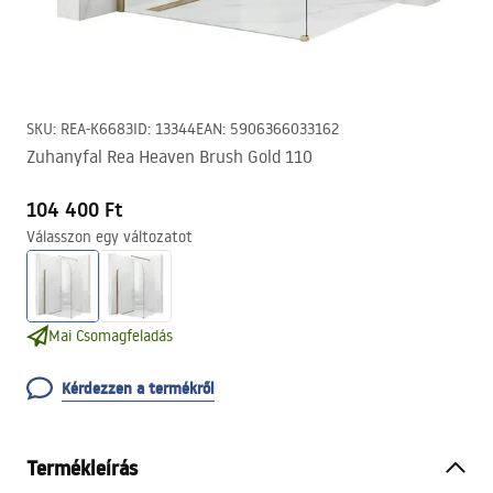
SKU
:
REA-K6683
ID
:
13344
EAN
:
5906366033162
Zuhanyfal Rea Heaven Brush Gold 110
104 400 Ft
Válasszon egy változatot
Mai Csomagfeladás
Kérdezzen a termékről
Termékleírás