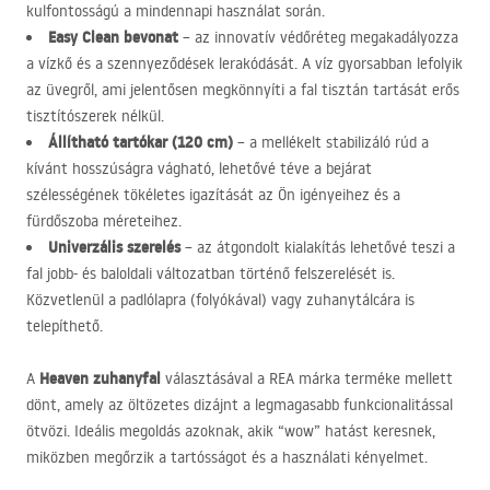
kulfontosságú a mindennapi használat során.
Easy Clean bevonat
– az innovatív védőréteg megakadályozza
a vízkő és a szennyeződések lerakódását. A víz gyorsabban lefolyik
az üvegről, ami jelentősen megkönnyíti a fal tisztán tartását erős
tisztítószerek nélkül.
Állítható tartókar (120 cm)
– a mellékelt stabilizáló rúd a
kívánt hosszúságra vágható, lehetővé téve a bejárat
szélességének tökéletes igazítását az Ön igényeihez és a
fürdőszoba méreteihez.
Univerzális szerelés
– az átgondolt kialakítás lehetővé teszi a
fal jobb- és baloldali változatban történő felszerelését is.
Közvetlenül a padlólapra (folyókával) vagy zuhanytálcára is
telepíthető.
Heaven zuhanyfal
A
választásával a
REA
márka terméke mellett
dönt, amely az öltözetes dizájnt a legmagasabb funkcionalitással
ötvözi. Ideális megoldás azoknak, akik “wow” hatást keresnek,
miközben megőrzik a tartósságot és a használati kényelmet.