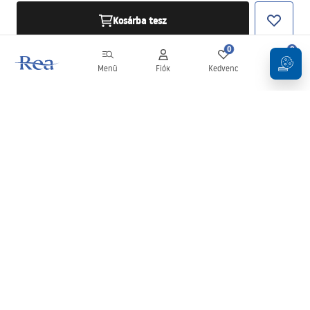
Kosárba tesz
0
0
Menü
Fiók
Kedvenc
Kosár
Hírlevél
Legyen naprakész az újdonságokkal és akciókkal!
Feliratkozás
Adatai megadásával és megerősítésével hozzájárul a hírlevél
fogadásához az
Általános Szerződési Feltételekben
meghatározottak szerint.