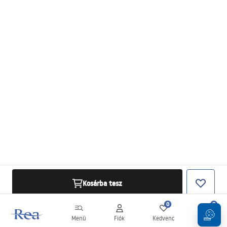
Kosárba tesz
0
0
Menü
Fiók
Kedvenc
Kosár