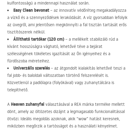
kulfontosságú a mindennapi használat során.
Easy Clean bevonat
– az innovatív védőréteg megakadályozza
a vízkő és a szennyeződések lerakódását. A víz gyorsabban lefolyik
az üvegről, ami jelentősen megkönnyíti a fal tisztán tartását erős
tisztítószerek nélkül.
Állítható tartókar (120 cm)
– a mellékelt stabilizáló rúd a
kívánt hosszúságra vágható, lehetővé téve a bejárat
szélességének tökéletes igazítását az Ön igényeihez és a
fürdőszoba méreteihez.
Univerzális szerelés
– az átgondolt kialakítás lehetővé teszi a
fal jobb- és baloldali változatban történő felszerelését is.
Közvetlenül a padlólapra (folyókával) vagy zuhanytálcára is
telepíthető.
Heaven zuhanyfal
A
választásával a
REA
márka terméke mellett
dönt, amely az öltözetes dizájnt a legmagasabb funkcionalitással
ötvözi. Ideális megoldás azoknak, akik “wow” hatást keresnek,
miközben megőrzik a tartósságot és a használati kényelmet.