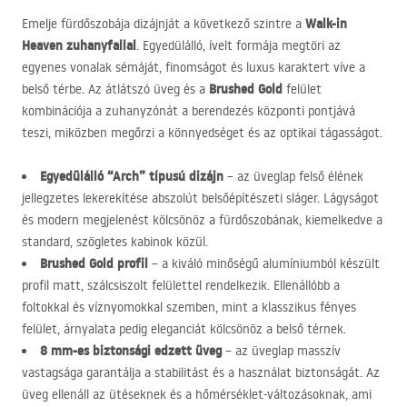
Walk-in
Emelje fürdőszobája dizájnját a következő szintre a
Heaven zuhanyfallal
. Egyedülálló, ívelt formája megtöri az
egyenes vonalak sémáját, finomságot és luxus karaktert víve a
Brushed Gold
belső térbe. Az átlátszó üveg és a
felület
kombinációja a zuhanyzónát a berendezés központi pontjává
teszi, miközben megőrzi a könnyedséget és az optikai tágasságot.
Egyedülálló “Arch” típusú dizájn
– az üveglap felső élének
jellegzetes lekerekítése abszolút belsőépítészeti sláger. Lágyságot
és modern megjelenést kölcsönöz a fürdőszobának, kiemelkedve a
standard, szögletes kabinok közül.
Brushed Gold profil
– a kiváló minőségű alumíniumból készült
profil matt, szálcsiszolt felülettel rendelkezik. Ellenállóbb a
foltokkal és víznyomokkal szemben, mint a klasszikus fényes
felület, árnyalata pedig eleganciát kölcsönöz a belső térnek.
8 mm-es biztonsági edzett üveg
– az üveglap masszív
vastagsága garantálja a stabilitást és a használat biztonságát. Az
üveg ellenáll az ütéseknek és a hőmérséklet-változásoknak, ami