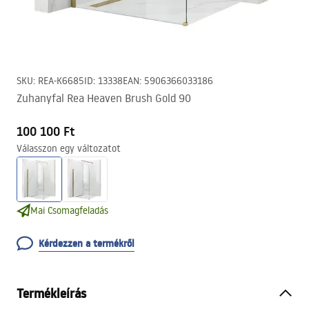
SKU
:
REA-K6685
ID
:
13338
EAN
:
5906366033186
Zuhanyfal Rea Heaven Brush Gold 90
100 100 Ft
Válasszon egy változatot
Mai Csomagfeladás
Kérdezzen a termékről
Termékleírás