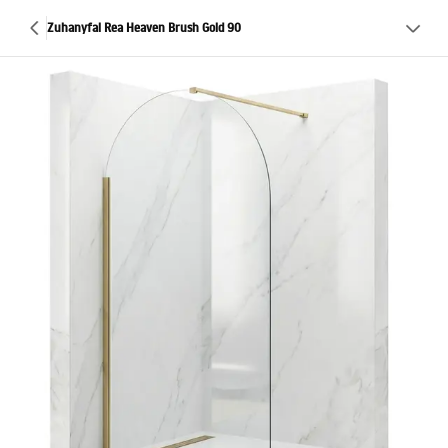
Zuhanyfal Rea Heaven Brush Gold 90