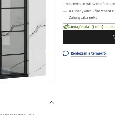
a zuhanykabin választható zuhany
a zuhanykabin választható zu
Csomagfeladás {{info}} munka
Kérdezzen a termékről