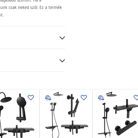
magasabb szinten. Ha a
unk csak neked szól. Ez a termék
t.
mm
cán vagy a padlón