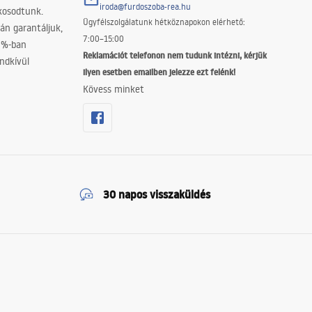
iroda@furdoszoba-rea.hu
akosodtunk.
Ügyfélszolgálatunk hétköznapokon elérhető:
án garantáljuk,
7:00–15:00
0%-ban
Reklamációt telefonon nem tudunk intézni, kérjük
ndkívül
ilyen esetben emailben jelezze ezt felénk!
Kövess minket
30 napos visszaküldés