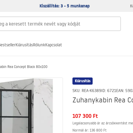
Kiszállítás: 3 - 5 munkanap
K
estseller
Kiárusítás
Rólunk
Kapcsolat
abin Rea Concept Black 80x100
Kiárusítás
SKU
:
REA-K6389
ID
:
6721
EAN
:
590
Zuhanykabin Rea C
107 300 Ft
Legalacsonyabb ár az árcsökkentést me
Normál ár
:
136 800 Ft