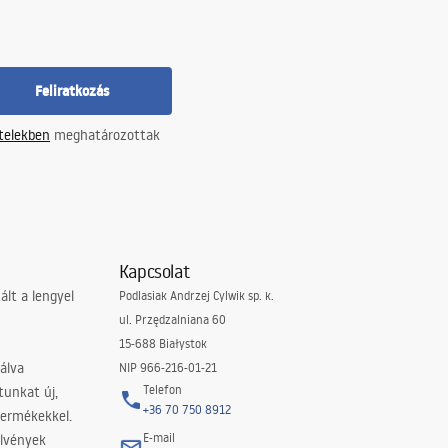
Feliratkozás
ételekben
meghatározottak
Kapcsolat
lt a lengyel
Podlasiak Andrzej Cylwik sp. k.
ul. Przędzalniana 60
15-688 Białystok
álva
NIP 966-216-01-21
Telefon
tunkat új,
+36 70 750 8912
termékekkel.
E-mail
elvények