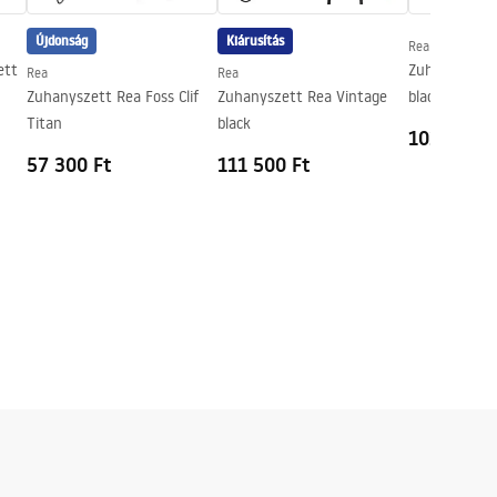
Újdonság
Kiárusítás
Rea
ett
Zuhanyszett 
Rea
Rea
Zuhanyszett Rea Foss Clif
Zuhanyszett Rea Vintage
black
Titan
black
102 600 F
57 300 Ft
111 500 Ft