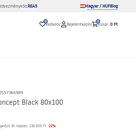
REA5
Magyar / HUF
Blog
edvezménykód:
0
0
0 Ft
Kedvenc
Bejelentkezés
Kosár
:
2557366989
oncept Black 80x100
-
22
%
gelőző 30 napban:
136 800 Ft