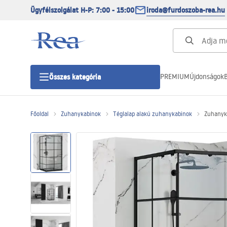
Ügyfélszolgálat H-P: 7:00 - 15:00
iroda@furdoszoba-rea.hu
PREMIUM
Újdonságok
B
Összes kategória
Főoldal
Zuhanykabinok
Téglalap alakú zuhanykabinok
Zuhanyk
Zuhanykabinok
Zuhanyajtó
Zuhanytálcák
Zuhanylefolyók