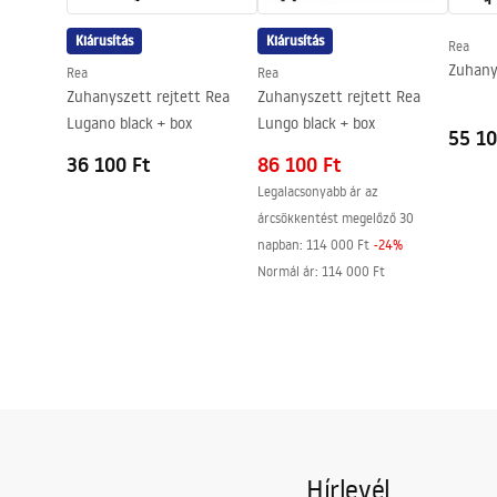
Easy Clean bevonat
igen
Kiárusítás
Kiárusítás
Rea
Zuhany
Rea
Rea
Zuhanyszett rejtett Rea
Zuhanyszett rejtett Rea
Lugano black + box
Lungo black + box
55 10
36 100 Ft
86 100 Ft
Legalacsonyabb ár az
árcsökkentést megelőző 30
napban:
114 000 Ft
-
24
%
Normál ár
:
114 000 Ft
Hírlevél