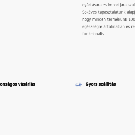
gyártására és importjára sz
Sokéves tapasztalatunk alapj
hogy minden termékünk 10
egészségre ártalmatlan és re
funkcionális.
tonságos vásárlás
Gyors szállítás