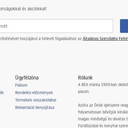
nságokkal és akciókkal!
ősítésével hozzájárul a hírlevél fogadásához az
Általános Szerződési Felt
Ügyfélzóna
Rólunk
A REA márka 1993-ban debütá
Fiókom
piacon.
iók
Rendelési előzmények
Termékek visszaküldése
Azóta az Önök igényeire reag
Reklamáció benyújtása
folyamatosan bővítjük kínála
magas minőségű és divatos 
Fürdőszobai és konyhai szer