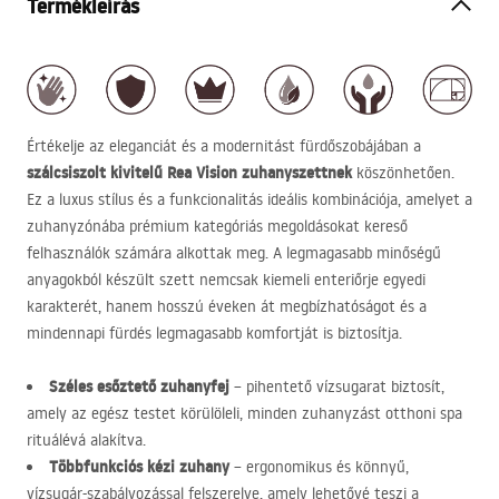
Termékleírás
Értékelje az eleganciát és a modernitást fürdőszobájában a
szálcsiszolt kivitelű Rea Vision zuhanyszettnek
köszönhetően.
Ez a luxus stílus és a funkcionalitás ideális kombinációja, amelyet a
zuhanyzónába prémium kategóriás megoldásokat kereső
felhasználók számára alkottak meg. A legmagasabb minőségű
anyagokból készült szett nemcsak kiemeli enteriőrje egyedi
karakterét, hanem hosszú éveken át megbízhatóságot és a
mindennapi fürdés legmagasabb komfortját is biztosítja.
Széles esőztető zuhanyfej
– pihentető vízsugarat biztosít,
amely az egész testet körülöleli, minden zuhanyzást otthoni spa
rituálévá alakítva.
Többfunkciós kézi zuhany
– ergonomikus és könnyű,
vízsugár-szabályozással felszerelve, amely lehetővé teszi a