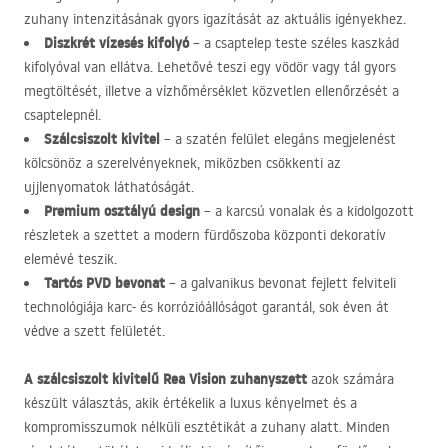
zuhany intenzitásának gyors igazítását az aktuális igényekhez.
Diszkrét vízesés kifolyó
– a csaptelep teste széles kaszkád
kifolyóval van ellátva. Lehetővé teszi egy vödör vagy tál gyors
megtöltését, illetve a vízhőmérséklet közvetlen ellenőrzését a
csaptelepnél.
Szálcsiszolt kivitel
– a szatén felület elegáns megjelenést
kölcsönöz a szerelvényeknek, miközben csökkenti az
ujjlenyomatok láthatóságát.
Premium osztályú design
– a karcsú vonalak és a kidolgozott
részletek a szettet a modern fürdőszoba központi dekoratív
elemévé teszik.
Tartós
PVD
bevonat
– a galvanikus bevonat fejlett felviteli
technológiája karc- és korrózióállóságot garantál, sok éven át
védve a szett felületét.
A szálcsiszolt kivitelű Rea Vision zuhanyszett
azok számára
készült választás, akik értékelik a luxus kényelmet és a
kompromisszumok nélküli esztétikát a zuhany alatt. Minden