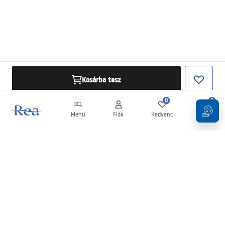
Kosárba tesz
0
0
Menü
Fiók
Kedvenc
Kosár
Hírlevél
Legyen naprakész az újdonságokkal és akciókkal!