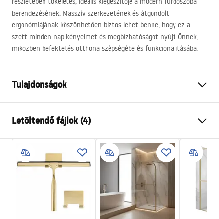
részletében tökéletes, ideális kiegészítője a modern fürdőszoba
berendezésének. Masszív szerkezetének és átgondolt
ergonómiájának köszönhetően biztos lehet benne, hogy ez a
szett minden nap kényelmet és megbízhatóságot nyújt Önnek,
miközben befektetés otthona szépségébe és funkcionalitásába.
Tulajdonságok
Szín
Titán
Letöltendő fájlok (4)
Anyag
Sárgaréz, ABS
Csaptelep típusa
Egykaros
Biztonsági információk
Felszerelés
Külső
Safety_Information_Shower_set.pdf
Magasságállítás
Igen
Min. magasság
805
mm
Garanciális feltételek
Max. magasság
1145
mm
Warranty_Terms_and_Conditions_Faucets_-_5.pdf