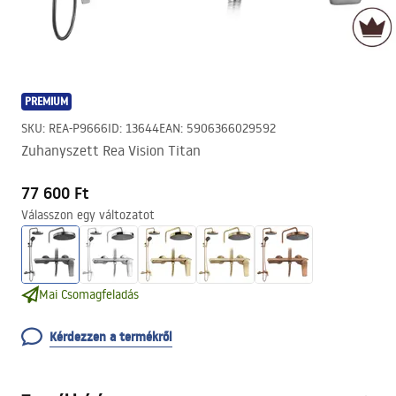
PREMIUM
SKU
:
REA-P9666
ID
:
13644
EAN
:
5906366029592
Zuhanyszett Rea Vision Titan
77 600 Ft
Válasszon egy változatot
Mai Csomagfeladás
Kérdezzen a termékről