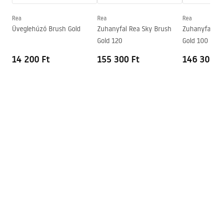
Kádkifolyó
Igen, forgatható
Nyomásszabályozás
Igen
Rea
Rea
Rea
Összeszerelési útmutató
Üveglehúzó Brush Gold
Zuhanyfal Rea Sky Brush
Zuhanyfal Re
Anti-Calc rendszer
Igen
shower_set.pdf
Gold 120
Gold 100
Bevonási technológia
PVD
14 200 Ft
155 300 Ft
146 300 F
A vízcsatlakozások távolsága
150
mm
Pielęgnacja
Garancia
5 Év
Pielegnacja.pdf