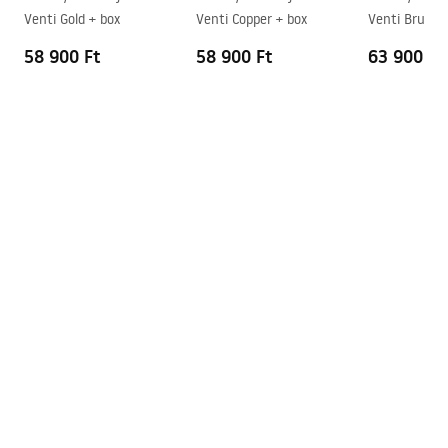
Easy Clean bevonat
Ajtóüveg - mindkét oldalon,
Venti Gold + box
Venti Copper + box
Venti Brush 
rögzített üveg - az egyik
oldalon
58 900 Ft
58 900 Ft
63 900 Ft