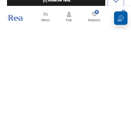
Kosárba tesz
0
0
Menü
Fiók
Kedvenc
Kosár
Hírlevél
Legyen naprakész az újdonságokkal és akciókkal!
Feliratkozás
Adatai megadásával és megerősítésével hozzájárul a hírlevél
fogadásához az
Általános Szerződési Feltételekben
meghatározottak szerint.