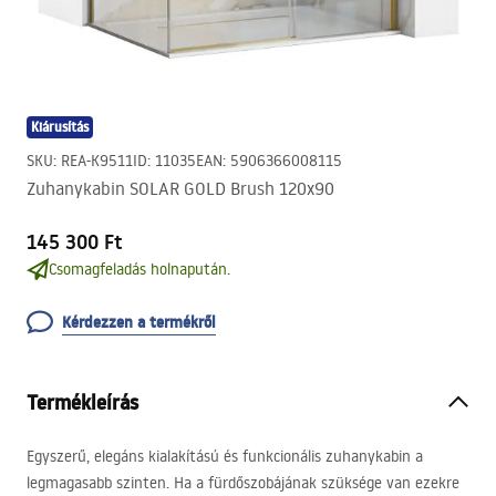
Kiárusítás
SKU
:
REA-K9511
ID
:
11035
EAN
:
5906366008115
Zuhanykabin SOLAR GOLD Brush 120x90
145 300 Ft
Csomagfeladás holnapután.
Kérdezzen a termékről
Termékleírás
Egyszerű, elegáns kialakítású és funkcionális zuhanykabin a
legmagasabb szinten. Ha a fürdőszobájának szüksége van ezekre