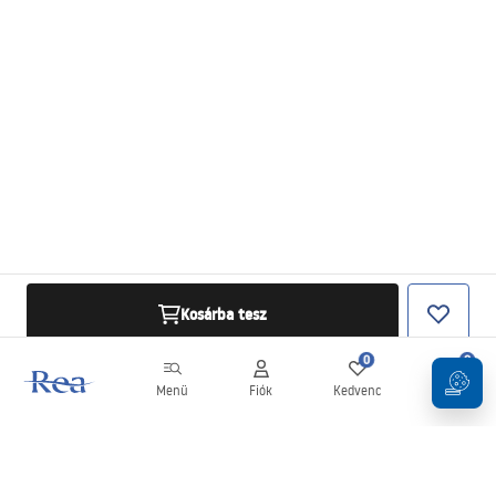
Kosárba tesz
0
0
Menü
Fiók
Kedvenc
Kosár
Hírlevél