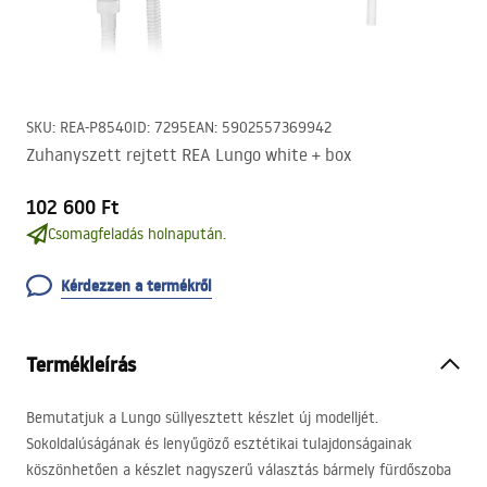
SKU
:
REA-P8540
ID
:
7295
EAN
:
5902557369942
Zuhanyszett rejtett REA Lungo white + box
102 600 Ft
Csomagfeladás holnapután.
Kérdezzen a termékről
Termékleírás
Bemutatjuk a Lungo süllyesztett készlet új modelljét.
Sokoldalúságának és lenyűgöző esztétikai tulajdonságainak
köszönhetően a készlet nagyszerű választás bármely fürdőszoba