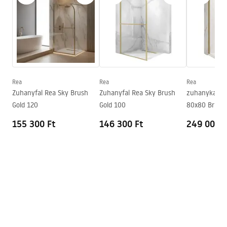
Safety_Information_Shower_set.pdf
Magasságállítás
Igen
Kádkifolyó
Nem
Garanciális feltételek
Nyomásszabályozás
Igen
Warranty_Terms_and_Conditions_Faucets_-_5.pdf
Anti-Calc rendszer
Igen
Garancia
24 Hónap
Rea
Rea
Rea
Összeszerelési útmutató
Zuhanyfal Rea Sky Brush
Zuhanyfal Rea Sky Brush
zuhanykabin 
shower_set.pdf
Gold 120
Gold 100
80x80 Brush 
155 300 Ft
146 300 Ft
249 000 F