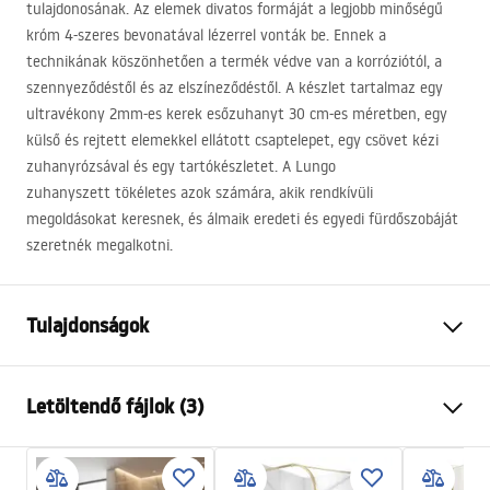
tulajdonosának. Az elemek divatos formáját a legjobb minőségű
króm 4-szeres bevonatával lézerrel vonták be. Ennek a
technikának köszönhetően a termék védve van a korróziótól, a
szennyeződéstől és az elszíneződéstől. A készlet tartalmaz egy
ultravékony 2mm-es kerek esőzuhanyt 30 cm-es méretben, egy
külső és rejtett elemekkel ellátott csaptelepet, egy csövet kézi
zuhanyrózsával és egy tartókészletet. A Lungo
zuhanyszett tökéletes azok számára, akik rendkívüli
megoldásokat keresnek, és álmaik eredeti és egyedi fürdőszobáját
szeretnék megalkotni.
Tulajdonságok
Szín
Fehér
Letöltendő fájlok (3)
Anyag
Sárgaréz, ABS
Csaptelep típusa
Egykaros
Biztonsági információk
Felszerelés
Falba süllyesztett