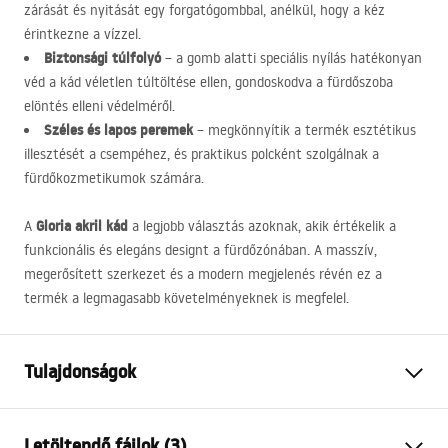
zárását és nyitását egy forgatógombbal, anélkül, hogy a kéz
érintkezne a vízzel.
Biztonsági túlfolyó
– a gomb alatti speciális nyílás hatékonyan
véd a kád véletlen túltöltése ellen, gondoskodva a fürdőszoba
elöntés elleni védelméről.
Széles és lapos peremek
– megkönnyítik a termék esztétikus
illesztését a csempéhez, és praktikus polcként szolgálnak a
fürdőkozmetikumok számára.
Gloria akril kád
A
a legjobb választás azoknak, akik értékelik a
funkcionális és elegáns designt a fürdőzónában. A masszív,
megerősített szerkezet és a modern megjelenés révén ez a
termék a legmagasabb követelményeknek is megfelel.
Tulajdonságok
Fürdőkád típus
beépíthető
Letöltendő fájlok (3)