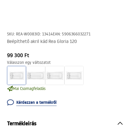
SKU
:
REA-W0083
ID
:
13414
EAN
:
5906366032271
Beépíthető akril kád Rea Gloria 120
99 300 Ft
Válasszon egy változatot
Mai Csomagfeladás
Kérdezzen a termékről
Termékleírás