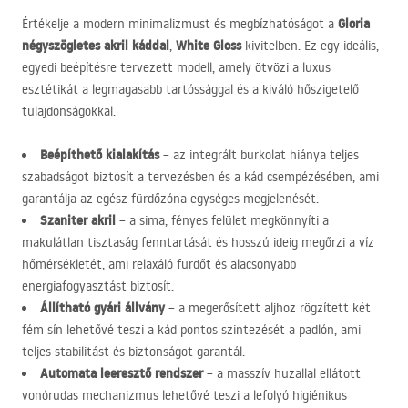
Gloria
Értékelje a modern minimalizmust és megbízhatóságot a
négyszögletes akril káddal
White Gloss
,
kivitelben. Ez egy ideális,
egyedi beépítésre tervezett modell, amely ötvözi a luxus
esztétikát a legmagasabb tartóssággal és a kiváló hőszigetelő
tulajdonságokkal.
Beépíthető kialakítás
– az integrált burkolat hiánya teljes
szabadságot biztosít a tervezésben és a kád csempézésében, ami
garantálja az egész fürdőzóna egységes megjelenését.
Szaniter akril
– a sima, fényes felület megkönnyíti a
makulátlan tisztaság fenntartását és hosszú ideig megőrzi a víz
hőmérsékletét, ami relaxáló fürdőt és alacsonyabb
energiafogyasztást biztosít.
Állítható gyári állvány
– a megerősített aljhoz rögzített két
fém sín lehetővé teszi a kád pontos szintezését a padlón, ami
teljes stabilitást és biztonságot garantál.
Automata leeresztő rendszer
– a masszív huzallal ellátott
vonórudas mechanizmus lehetővé teszi a lefolyó higiénikus