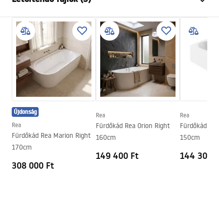
Szín
Fehér
Anyag
Akril
Biztonsági információk
Hosszúság
1200
mm
WARUNKI_BEZPIECZENSTWA_WANNY.pdf
Szélesség
700
mm
Magasság
560
mm
Garanciális feltételek
Beépítési oldal
Univerzális
Warranty_Terms_and_Conditions_Bathtubs.pdf
Lefolyó és szifon tartozék
Igen
Újdonság
Garancia
24 Hónap
Rea
Rea
Összeszerelési útmutató
Rea
Fürdőkád Rea Orion Right
Fürdőkád Rea
Orion_160_170.pdf
Fürdőkád Rea Marion Right
160cm
150cm
170cm
149 400 Ft
144 300 F
308 000 Ft