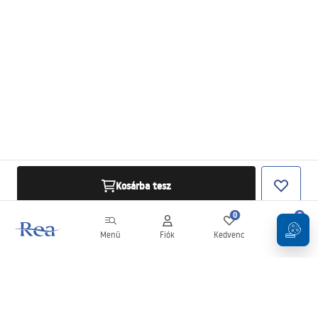
Kosárba tesz
0
0
Menü
Fiók
Kedvenc
Kosár
Hírlevél