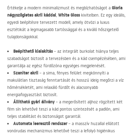
Gloria
Értékelje a modern minimalizmust és megbízhatóságot a
négyszögletes akril káddal
White Gloss
,
kivitelben. Ez egy ideális,
egyedi beépítésre tervezett modell, amely ötvözi a luxus
esztétikát a legmagasabb tartóssággal és a kiváló hőszigetelő
tulajdonságokkal.
Beépíthető kialakítás
– az integrált burkolat hiánya teljes
szabadságot biztosít a tervezésben és a kád csempézésében, ami
garantálja az egész fürdőzóna egységes megjelenését.
Szaniter akril
– a sima, fényes felület megkönnyíti a
makulátlan tisztaság fenntartását és hosszú ideig megőrzi a víz
hőmérsékletét, ami relaxáló fürdőt és alacsonyabb
energiafogyasztást biztosít.
Állítható gyári állvány
– a megerősített aljhoz rögzített két
fém sín lehetővé teszi a kád pontos szintezését a padlón, ami
teljes stabilitást és biztonságot garantál.
Automata leeresztő rendszer
– a masszív huzallal ellátott
vonórudas mechanizmus lehetővé teszi a lefolyó higiénikus