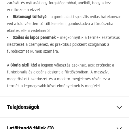
zárását és nyitását egy forgatógombbal, anélkül, hogy a kéz
érintkezne a vízzel.
Biztonsági túlfolyó
– a gomb alatti speciális nyílás hatékonyan
véd a kád véletlen túltöltése ellen, gondoskodva a fürdőszoba
elöntés elleni védelméről.
Széles és lapos peremek
– megkönnyítik a termék esztétikus
illesztését a csempéhez, és praktikus polcként szolgálnak a
fürdőkozmetikumok számára.
Gloria akril kád
A
a legjobb választás azoknak, akik értékelik a
funkcionális és elegáns designt a fürdőzónában. A masszív,
megerősített szerkezet és a modern megjelenés révén ez a
termék a legmagasabb követelményeknek is megfelel.
Tulajdonságok
Fürdőkád típus
beépíthető
Letöltendő fájlok (3)