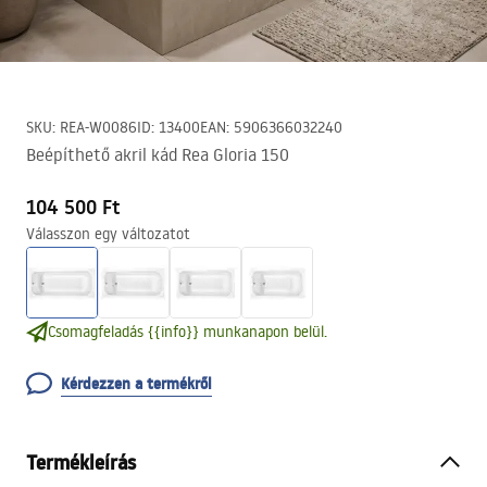
SKU
:
REA-W0086
ID
:
13400
EAN
:
5906366032240
Beépíthető akril kád Rea Gloria 150
104 500 Ft
Válasszon egy változatot
Csomagfeladás {{info}} munkanapon belül.
Kérdezzen a termékről
Termékleírás