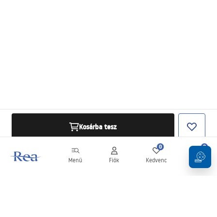
Kosárba tesz
0
0
Menü
Fiók
Kedvenc
Kosár
Hírlevél