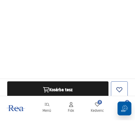
Kosárba tesz
0
0
Menü
Fiók
Kedvenc
Kosár
Hírlevél