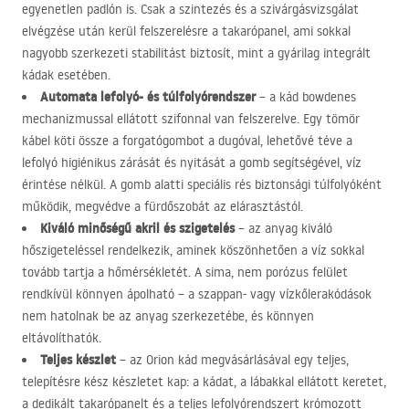
egyenetlen padlón is. Csak a szintezés és a szivárgásvizsgálat
elvégzése után kerül felszerelésre a takarópanel, ami sokkal
nagyobb szerkezeti stabilitást biztosít, mint a gyárilag integrált
kádak esetében.
Automata lefolyó- és túlfolyórendszer
– a kád bowdenes
mechanizmussal ellátott szifonnal van felszerelve. Egy tömör
kábel köti össze a forgatógombot a dugóval, lehetővé téve a
lefolyó higiénikus zárását és nyitását a gomb segítségével, víz
érintése nélkül. A gomb alatti speciális rés biztonsági túlfolyóként
működik, megvédve a fürdőszobát az elárasztástól.
Kiváló minőségű akril és szigetelés
– az anyag kiváló
hőszigeteléssel rendelkezik, aminek köszönhetően a víz sokkal
tovább tartja a hőmérsékletét. A sima, nem porózus felület
rendkívül könnyen ápolható – a szappan- vagy vízkőlerakódások
nem hatolnak be az anyag szerkezetébe, és könnyen
eltávolíthatók.
Teljes készlet
– az Orion kád megvásárlásával egy teljes,
telepítésre kész készletet kap: a kádat, a lábakkal ellátott keretet,
a dedikált takarópanelt és a teljes lefolyórendszert krómozott