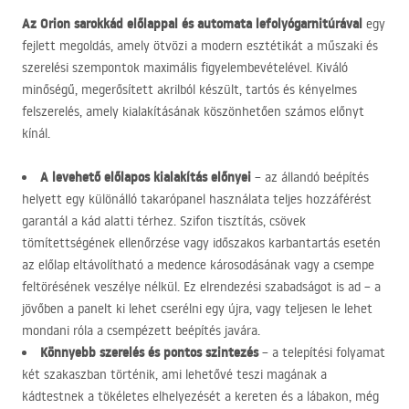
Az Orion sarokkád előlappal és automata lefolyógarnitúrával
egy
fejlett megoldás, amely ötvözi a modern esztétikát a műszaki és
szerelési szempontok maximális figyelembevételével. Kiváló
minőségű, megerősített akrilból készült, tartós és kényelmes
felszerelés, amely kialakításának köszönhetően számos előnyt
kínál.
A levehető előlapos kialakítás előnyei
– az állandó beépítés
helyett egy különálló takarópanel használata teljes hozzáférést
garantál a kád alatti térhez. Szifon tisztítás, csövek
tömítettségének ellenőrzése vagy időszakos karbantartás esetén
az előlap eltávolítható a medence károsodásának vagy a csempe
feltörésének veszélye nélkül. Ez elrendezési szabadságot is ad – a
jövőben a panelt ki lehet cserélni egy újra, vagy teljesen le lehet
mondani róla a csempézett beépítés javára.
Könnyebb szerelés és pontos szintezés
– a telepítési folyamat
két szakaszban történik, ami lehetővé teszi magának a
kádtestnek a tökéletes elhelyezését a kereten és a lábakon, még