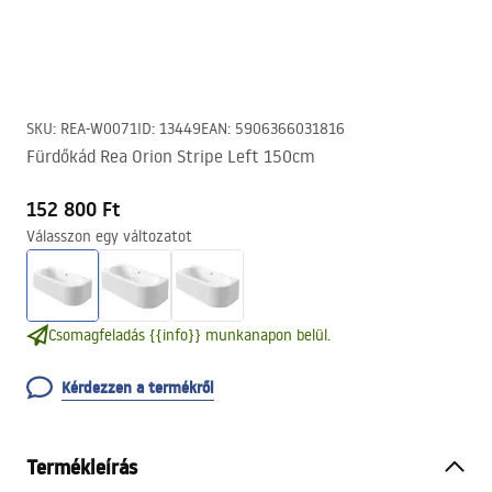
SKU
:
REA-W0071
ID
:
13449
EAN
:
5906366031816
Fürdőkád Rea Orion Stripe Left 150cm
152 800 Ft
Válasszon egy változatot
Csomagfeladás {{info}} munkanapon belül.
Kérdezzen a termékről
Termékleírás