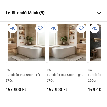
Fürdőkád típus
sarok
Letöltendő fájlok (3)
Szín
Fehér
Anyag
Akril
Biztonsági információk
Hosszúság
1495
mm
WARUNKI_BEZPIECZENSTWA_WANNY.pdf
Szélesség
750
mm
Magasság
560
mm
Garanciális feltételek
Beépítési oldal
Bal
Warranty_Terms_and_Conditions_Bathtubs.pdf
Lefolyó és szifon tartozék
Igen
Garancia
24 Hónap
Rea
Rea
Rea
Összeszerelési útmutató
Fürdőkád Rea Orion Left
Fürdőkád Rea Orion Right
Fürdőkád Rea
Orion_160_170.pdf
170cm
170cm
160cm
157 900 Ft
157 900 Ft
149 400 F