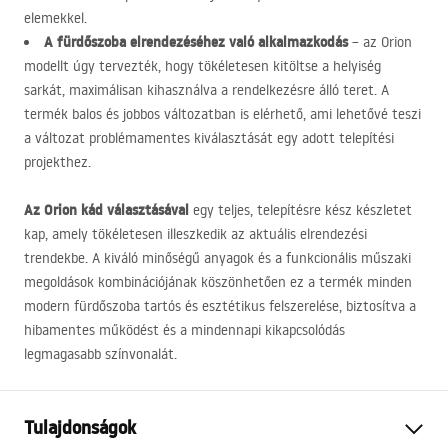
elemekkel.
A fürdőszoba elrendezéséhez való alkalmazkodás
– az Orion
modellt úgy tervezték, hogy tökéletesen kitöltse a helyiség
sarkát, maximálisan kihasználva a rendelkezésre álló teret. A
termék balos és jobbos változatban is elérhető, ami lehetővé teszi
a változat problémamentes kiválasztását egy adott telepítési
projekthez.
Az Orion kád választásával
egy teljes, telepítésre kész készletet
kap, amely tökéletesen illeszkedik az aktuális elrendezési
trendekbe. A kiváló minőségű anyagok és a funkcionális műszaki
megoldások kombinációjának köszönhetően ez a termék minden
modern fürdőszoba tartós és esztétikus felszerelése, biztosítva a
hibamentes működést és a mindennapi kikapcsolódás
legmagasabb színvonalát.
Tulajdonságok