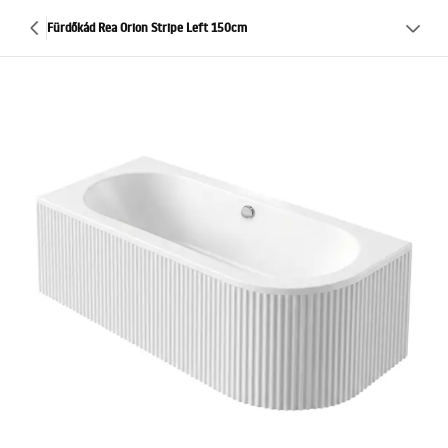
Fürdőkád Rea Orion Stripe Left 150cm