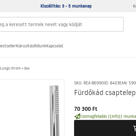
Kiszállítás: 3 - 5 munkanap
K
estseller
Kiárusítás
Rólunk
Kapcsolat
 Lungo chrom + box
SKU
:
REA-B6990
ID
:
8403
EAN
:
590
Fürdőkád csaptelep
70 300 Ft
Csomagfeladás {{info}} munka