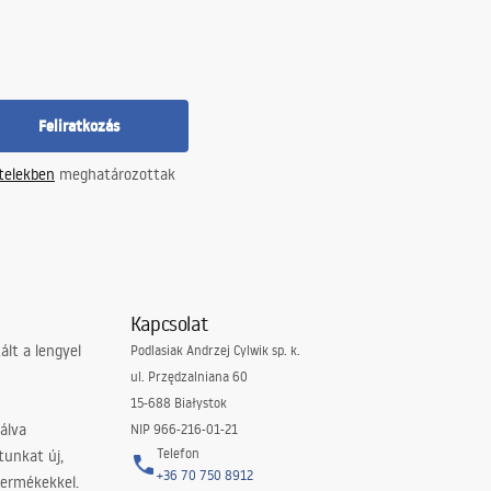
Feliratkozás
ételekben
meghatározottak
Kapcsolat
lt a lengyel
Podlasiak Andrzej Cylwik sp. k.
ul. Przędzalniana 60
15-688 Białystok
álva
NIP 966-216-01-21
Telefon
tunkat új,
+36 70 750 8912
termékekkel.