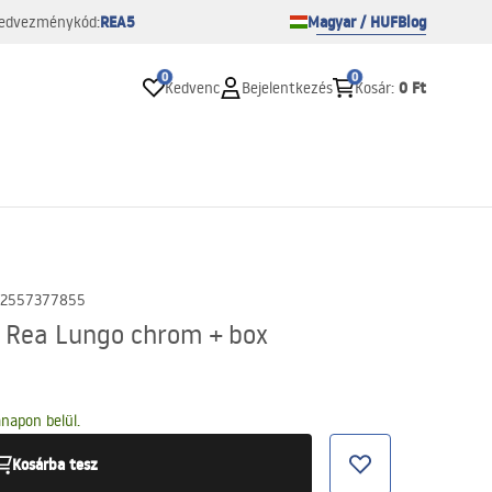
REA5
Magyar / HUF
Blog
edvezménykód:
0
0
0 Ft
Kedvenc
Bejelentkezés
Kosár
:
2557377855
 Rea Lungo chrom + box
napon belül.
Kosárba tesz