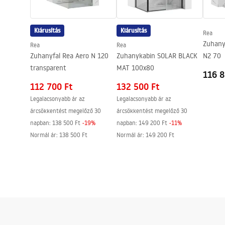
Csatlakozás átmérője
1/2 col
Garancia
5 Év
Kiárusítás
Kiárusítás
Rea
Zuhany
Rea
Rea
Zuhanyfal Rea Aero N 120
Zuhanykabin SOLAR BLACK
N2 70
transparent
MAT 100x80
116 8
112 700 Ft
132 500 Ft
Legalacsonyabb ár az
Legalacsonyabb ár az
árcsökkentést megelőző 30
árcsökkentést megelőző 30
napban:
138 500 Ft
-
19
%
napban:
149 200 Ft
-
11
%
Normál ár
:
138 500 Ft
Normál ár
:
149 200 Ft