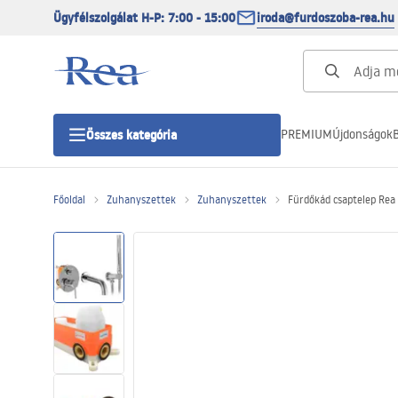
Ügyfélszolgálat H-P: 7:00 - 15:00
iroda@furdoszoba-rea.hu
PREMIUM
Újdonságok
B
Összes kategória
Főoldal
Zuhanyszettek
Zuhanyszettek
Fürdőkád csaptelep Rea
Zuhanykabinok
Zuhanyajtó
Zuhanytálcák
Zuhanylefolyók