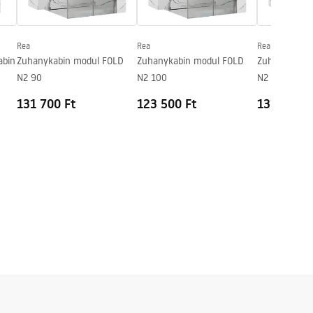
Rea
Rea
Rea
abin
Zuhanykabin modul FOLD
Zuhanykabin modul FOLD
Zuhanykabin
N2 90
N2 100
N2 110
131 700 Ft
123 500 Ft
131 100 F