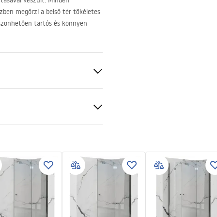
rtásával készült. Minden
zben megőrzi a belső tér tökéletes
köszönhetően tartós és könnyen
sztett
al
 podt.pdf
BS
ing