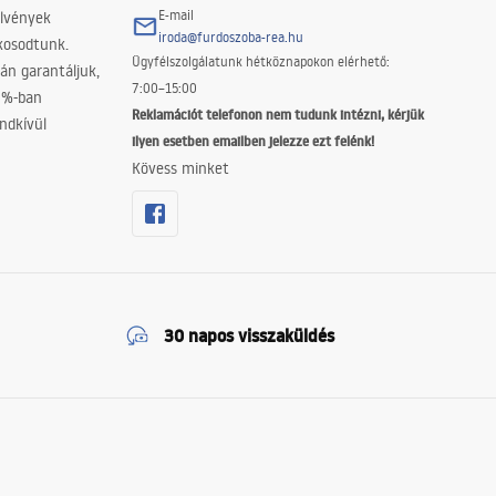
E-mail
elvények
iroda@furdoszoba-rea.hu
akosodtunk.
Ügyfélszolgálatunk hétköznapokon elérhető:
án garantáljuk,
7:00–15:00
0%-ban
Reklamációt telefonon nem tudunk intézni, kérjük
ndkívül
ilyen esetben emailben jelezze ezt felénk!
Kövess minket
30 napos visszaküldés