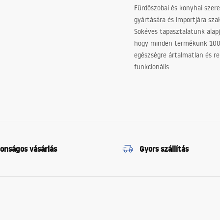
Fürdőszobai és konyhai szer
gyártására és importjára sz
Sokéves tapasztalatunk alapj
hogy minden termékünk 10
egészségre ártalmatlan és re
funkcionális.
tonságos vásárlás
Gyors szállítás