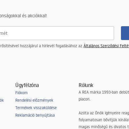
nságokkal és akciókkal!
ősítésével hozzájárul a hírlevél fogadásához az
Általános Szerződési Felt
Ügyfélzóna
Rólunk
A REA márka 1993-ban debütá
Fiókom
piacon.
iók
Rendelési előzmények
Termékek visszaküldése
Azóta az Önök igényeire reag
Reklamáció benyújtása
folyamatosan bővítjük kínála
magas minőségű és divatos 