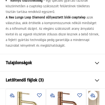
Könnyű tisztíthatóság
– egy speciális gyártási fázisnak
köszönhetően a csaptelep szálcsiszolt felületének tökéletes
tisztán tartása rendkívül egyszerű.
A Rea Lungo Loop Diamond süllyesztett bidé csaptelep
azok
választása, akik értékelik a kompromisszumok nélküli minőséget
és a kifinomult dizájnt. Az elegáns szálcsiszolt arany árnyalatú
kivitel és az egyedi részletek stílusos díszei lesznek a belső térnek,
a fejlett gyártási technológia pedig garantálja a mindennapi
használat kényelmét és megbízhatóságát.
Tulajdonságok
Csaptelep típusa
bidé
Letöltendő fájlok (3)
Felszerelés
Fali
Szín
Szálcsiszolt arany
Telepítési utasítások
Kifolyócső típusa
Fix
Faucet.pdf