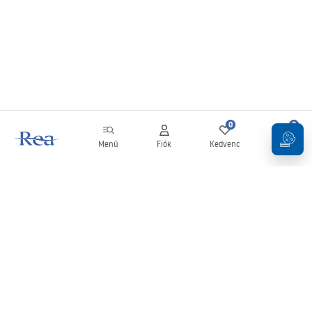
0
0
Menü
Fiók
Kedvenc
Kosár
Hírlevél
Legyen naprakész az újdonságokkal és akciókkal!