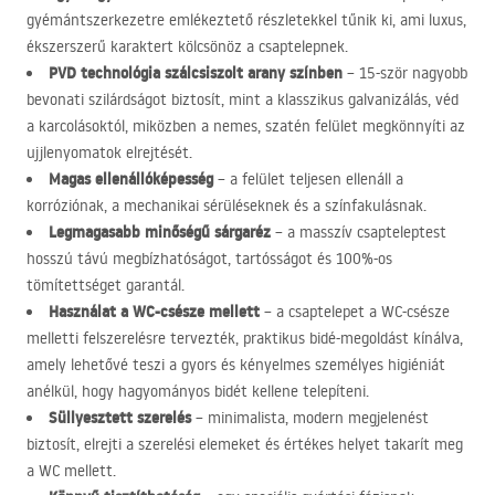
gyémántszerkezetre emlékeztető részletekkel tűnik ki, ami luxus,
ékszerszerű karaktert kölcsönöz a csaptelepnek.
PVD
technológia szálcsiszolt arany színben
– 15-ször nagyobb
bevonati szilárdságot biztosít, mint a klasszikus galvanizálás, véd
a karcolásoktól, miközben a nemes, szatén felület megkönnyíti az
ujjlenyomatok elrejtését.
Magas ellenállóképesség
– a felület teljesen ellenáll a
korróziónak, a mechanikai sérüléseknek és a színfakulásnak.
Legmagasabb minőségű sárgaréz
– a masszív csapteleptest
hosszú távú megbízhatóságot, tartósságot és 100%-os
tömítettséget garantál.
Használat a WC-csésze mellett
– a csaptelepet a WC-csésze
melletti felszerelésre tervezték, praktikus bidé-megoldást kínálva,
amely lehetővé teszi a gyors és kényelmes személyes higiéniát
anélkül, hogy hagyományos bidét kellene telepíteni.
Süllyesztett szerelés
– minimalista, modern megjelenést
biztosít, elrejti a szerelési elemeket és értékes helyet takarít meg
a WC mellett.