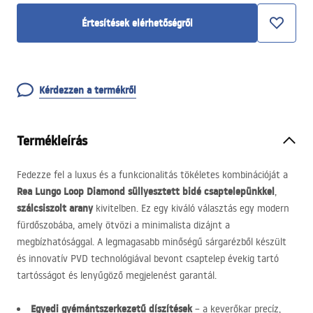
Értesítések elérhetőségről
Kérdezzen a termékről
Termékleírás
Fedezze fel a luxus és a funkcionalitás tökéletes kombinációját a
Rea Lungo Loop Diamond süllyesztett bidé csaptelepünkkel
,
szálcsiszolt arany
kivitelben. Ez egy kiváló választás egy modern
fürdőszobába, amely ötvözi a minimalista dizájnt a
megbízhatósággal. A legmagasabb minőségű sárgarézből készült
és innovatív
PVD
technológiával bevont csaptelep évekig tartó
tartósságot és lenyűgöző megjelenést garantál.
Egyedi gyémántszerkezetű díszítések
– a keverőkar precíz,