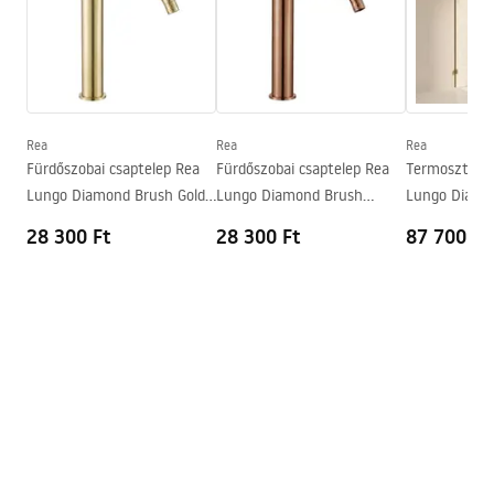
Anyag
Sárgaréz
Magasság
110
mm
Warunki bezpieczeństwa
Bevonási technológia
PVD
WARUNKI BEZPIECZENSTWA BATERIE.pdf
Csatlakozás átmérője
1/2 col
Garancia
5 Év
Rea
Rea
Rea
Garanciális feltételek
Fürdőszobai csaptelep Rea
Fürdőszobai csaptelep Rea
Termosztáto
Warranty_Terms_and_Conditions_Faucets_-_5.pdf
Lungo Diamond Brush Gold
Lungo Diamond Brush
Lungo Diamo
high
Copper high
28 300 Ft
28 300 Ft
87 700 Ft