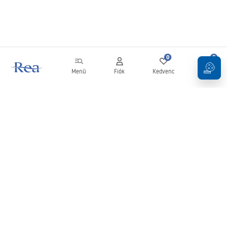
0
0
Menü
Fiók
Kedvenc
Kosár
Hírlevél
Legyen naprakész az újdonságokkal és akciókkal!
Feliratkozás
Adatai megadásával és megerősítésével hozzájárul a hírlevél