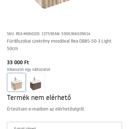
SKU
:
REA-M0602
ID
:
13759
EAN
:
5906366039614
Fürdőszobai szekrény mosdóval Rea DB85-50-3 Light
50cm
33 000 Ft
Válasszon egy változatot
Termék nem elérhető
Értesítsen e-mailben az elérhetőségről.
E-mail címed