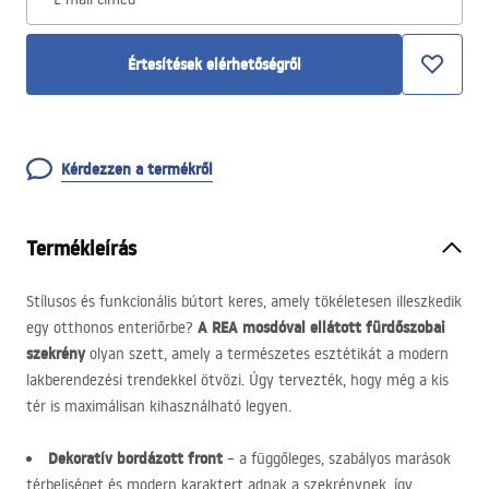
Értesítések elérhetőségről
Kérdezzen a termékről
Termékleírás
Stílusos és funkcionális bútort keres, amely tökéletesen illeszkedik
A
REA
mosdóval ellátott fürdőszobai
egy otthonos enteriőrbe?
szekrény
olyan szett, amely a természetes esztétikát a modern
lakberendezési trendekkel ötvözi. Úgy tervezték, hogy még a kis
tér is maximálisan kihasználható legyen.
Dekoratív bordázott front
– a függőleges, szabályos marások
térbeliséget és modern karaktert adnak a szekrénynek, így