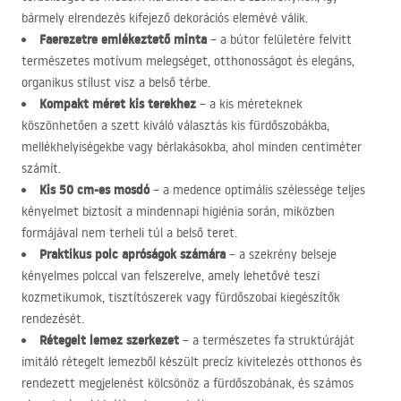
bármely elrendezés kifejező dekorációs elemévé válik.
Faerezetre emlékeztető minta
– a bútor felületére felvitt
természetes motívum melegséget, otthonosságot és elegáns,
organikus stílust visz a belső térbe.
Kompakt méret kis terekhez
– a kis méreteknek
köszönhetően a szett kiváló választás kis fürdőszobákba,
mellékhelyiségekbe vagy bérlakásokba, ahol minden centiméter
számít.
Kis 50 cm-es mosdó
– a medence optimális szélessége teljes
kényelmet biztosít a mindennapi higiénia során, miközben
formájával nem terheli túl a belső teret.
Praktikus polc apróságok számára
– a szekrény belseje
kényelmes polccal van felszerelve, amely lehetővé teszi
kozmetikumok, tisztítószerek vagy fürdőszobai kiegészítők
rendezését.
Rétegelt lemez szerkezet
– a természetes fa struktúráját
imitáló rétegelt lemezből készült precíz kivitelezés otthonos és
rendezett megjelenést kölcsönöz a fürdőszobának, és számos