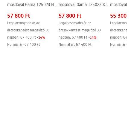
Instrukcja_montazu_meble.pdf
mosdóval Gama T25023 HHL
mosdóval Gama T25023 KJM
mosdóval Ga
80CM
80CM
BXM 70CM
57 800 Ft
57 800 Ft
55 300 Ft
Legalacsonyabb ár az
Legalacsonyabb ár az
Legalacsonyabb
árcsökkentést megelőző 30
árcsökkentést megelőző 30
árcsökkentést 
napban:
67 400 Ft
-
14
%
napban:
67 400 Ft
-
14
%
napban:
64 900
Normál ár
:
67 400 Ft
Normál ár
:
67 400 Ft
Normál ár
:
64 