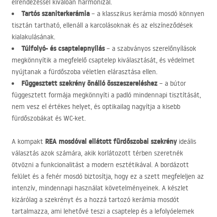
elrendezéssel kiválóan harmonizál.
Tartós szaniterkerámia
– a klasszikus kerámia mosdó könnyen
tisztán tartható, ellenáll a karcolásoknak és az elszíneződések
kialakulásának.
Túlfolyó- és csaptelepnyílás
– a szabványos szerelőnyílások
megkönnyítik a megfelelő csaptelep kiválasztását, és védelmet
nyújtanak a fürdőszoba véletlen elárasztása ellen.
Függesztett szekrény önálló összeszereléshez
– a bútor
függesztett formája megkönnyíti a padló mindennapi tisztítását,
nem vesz el értékes helyet, és optikailag nagyítja a kisebb
fürdőszobákat és WC-ket.
REA
mosdóval ellátott fürdőszobai szekrény
A kompakt
ideális
választás azok számára, akik korlátozott térben szeretnék
ötvözni a funkcionalitást a modern esztétikával. A bordázott
felület és a fehér mosdó biztosítja, hogy ez a szett megfeleljen az
intenzív, mindennapi használat követelményeinek. A készlet
kizárólag a szekrényt és a hozzá tartozó kerámia mosdót
tartalmazza, ami lehetővé teszi a csaptelep és a lefolyóelemek