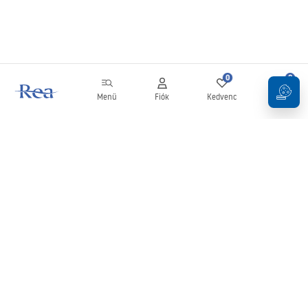
0
0
Menü
Fiók
Kedvenc
Kosár
Hírlevél
Legyen naprakész az újdonságokkal és akciókkal!
Feliratkozás
Adatai megadásával és megerősítésével hozzájárul a hírlevél