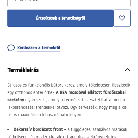
Értesítések elérhetőségről
Kérdezzen a termékről
Termékleírás
Stílusos és funkcionális bútort keres, amely tökéletesen illeszkedik
A
REA
mosdóval ellátott fürdőszobai
egy otthonos enteriőrbe?
szekrény
olyan szett, amely a természetes esztétikát a modern
lakberendezési trendekkel ötvözi. Úgy tervezték, hogy még a kis
tér is maximálisan kihasználható legyen.
Dekoratív bordázott front
– a függőleges, szabályos marások
térbeliséget és modern karaktert adnak a szekrénynek, így