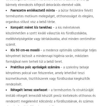
bármely elrendezés kifejező dekorációs elemévé válik.
Faerezetre emlékeztető minta
– a bútor felületére felvitt
természetes motívum melegséget, otthonosságot és elegáns,
organikus stílust visz a belső térbe.
Kompakt méret kis terekhez
– a kis méreteknek
köszönhetően a szett kiváló választás kis fürdőszobákba,
mellékhelyiségekbe vagy bérlakásokba, ahol minden centiméter
számít.
Kis 50 cm-es mosdó
– a medence optimális szélessége teljes
kényelmet biztosít a mindennapi higiénia során, miközben
formájával nem terheli túl a belső teret.
Praktikus polc apróságok számára
– a szekrény belseje
kényelmes polccal van felszerelve, amely lehetővé teszi
kozmetikumok, tisztítószerek vagy fürdőszobai kiegészítők
rendezését.
Rétegelt lemez szerkezet
– a természetes fa struktúráját
imitáló rétegelt lemezből készült precíz kivitelezés otthonos és
rendezett megjelenést kölcsönöz a fürdőszobának, és számos