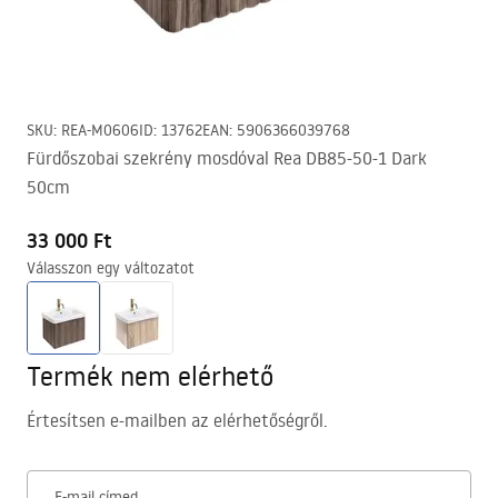
SKU
:
REA-M0606
ID
:
13762
EAN
:
5906366039768
Fürdőszobai szekrény mosdóval Rea DB85-50-1 Dark
50cm
33 000 Ft
Válasszon egy változatot
Termék nem elérhető
Értesítsen e-mailben az elérhetőségről.
E-mail címed