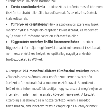
elrendezéssel kiválóan harmonizál.
Tartós szaniterkerámia
– a klasszikus kerámia mosdó könnyen
tisztán tartható, ellenáll a karcolásoknak és az elszíneződések
kialakulásának.
Túlfolyó- és csaptelepnyílás
– a szabványos szerelőnyílások
megkönnyítik a megfelelő csaptelep kiválasztását, és védelmet
nyújtanak a fürdőszoba véletlen elárasztása ellen.
Függesztett szekrény önálló összeszereléshez
– a bútor
függesztett formája megkönnyíti a padló mindennapi tisztítását,
nem vesz el értékes helyet, és optikailag nagyítja a kisebb
fürdőszobákat és WC-ket.
REA
mosdóval ellátott fürdőszobai szekrény
A kompakt
ideális
választás azok számára, akik korlátozott térben szeretnék
ötvözni a funkcionalitást a modern esztétikával. A bordázott
felület és a fehér mosdó biztosítja, hogy ez a szett megfeleljen az
intenzív, mindennapi használat követelményeinek. A készlet
kizárólag a szekrényt és a hozzá tartozó kerámia mosdót
tartalmazza, ami lehetővé teszi a csaptelep és a lefolyóelemek