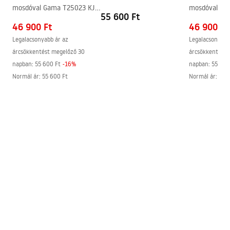
Instrukcja_montazu_meble.pdf
mosdóval Gama T25023 KJM
mosdóval Ga
50CM
55 600 Ft
50CM
BXM 50CM
46 900 Ft
46 900 Ft
Legalacsonyabb ár az
Legalacsonyabb
árcsökkentést megelőző 30
árcsökkentést 
napban:
55 600 Ft
-
16
%
napban:
55 600
Normál ár
:
55 600 Ft
Normál ár
:
55 