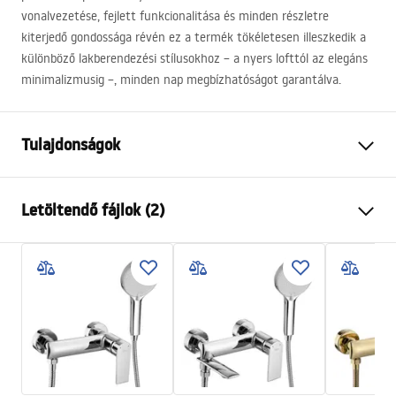
vonalvezetése, fejlett funkcionalitása és minden részletre
kiterjedő gondossága révén ez a termék tökéletesen illeszkedik a
különböző lakberendezési stílusokhoz – a nyers lofttól az elegáns
minimalizmusig –, minden nap megbízhatóságot garantálva.
Tulajdonságok
Szín
Fekete
Letöltendő fájlok (2)
Anyag
Műanyag, ABS
Felszerelés
Csavarozható
Pielęgnacja
Szélesség
110
mm
Pielęgnacja.pdf
Magasság
245
mm
Garancia
24 Hónap
Garanciális feltételek
Warranty_Terms_and_Conditions_Accessories_-_24.pdf