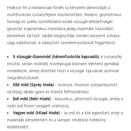
Fedezze fel a mindennapi fürdés új kényelmi dimenzióját a
multifunkciós zuhanyfejnek köszönhetően. Modern, geometrikus
formája és széles szórófelülete kiváló vízsugár-lefedettséget
garantál, ergonomikus markolata pedig maximális használati
kényelmet biztosít. Ideális kiegészítője minden korszerű zuhany-
vagy kádrésznek, a választott szerelvénystílustól függetlenül.
3 vízsugár-üzemmód (háromfunkciós kapcsoló):
A zuhanyfej
intuitív, simán működő, hüvelykujjal könnyen elérhető gombbal
rendelkezik, amely lehetővé teszi a vízsugár típusának azonnali
megváltoztatását:
Köd mód (Spray Mode)
– intenzív, finoman szétporlasztott
vízréteg, ideális gyors és frissítő felfrissüléshez,
Eső mód (Rain Mode)
– klasszikus, pihentető vízsugár, amely a
nyári eső finom cseppjeit utánozza,
Vegyes mód (Mixed Mode)
– az eső és a köd egyesített ereje a
maximális kényelemért és a sampon rendkívül hatékony
leöblítéséért.