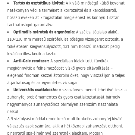
Tartós és esztétikus kivitel:
A kiváló minőségű külső bevonat
hatékonyan védi a terméket a korróziótól és a karcolásoktól,
hosszú éveken át kifogástalan megjelenést és könnyű tisztán
tarthatóságot garantálva.
Optimális méretek és ergonómia:
A széles, téglalap alakú,
110×130 mm méretű szórófelület bőséges vízsugarat biztosít, a
tökéletesen kiegyensúlyozott, 131 mm hosszú markolat pedig
kiválóan illeszkedik a kézbe.
Anti-Calc rendszer:
A speciálisan kialakított fúvókák
megkönnyítik a felhalmozódott vízkő gyors eltávolítását –
elegendő finoman kézzel áttörölni őket, hogy visszaálljon a teljes
átjárhatóság és az egyenletes vízsugár.
Univerzális csatlakozás:
A szabványos menet lehetővé teszi a
zuhanyfej problémamentes és gyors csatlakoztatását bármely
hagyományos zuhanycsőhöz bármilyen szerszám használata
nélkül.
A 3 vízfolyási móddal rendelkező multifunkciós zuhanyfej kiváló
választás azok számára, akik a hétköznapi zuhanyzást otthoni,
pihentető spa-élménnyé szeretnék alakítani. Modern