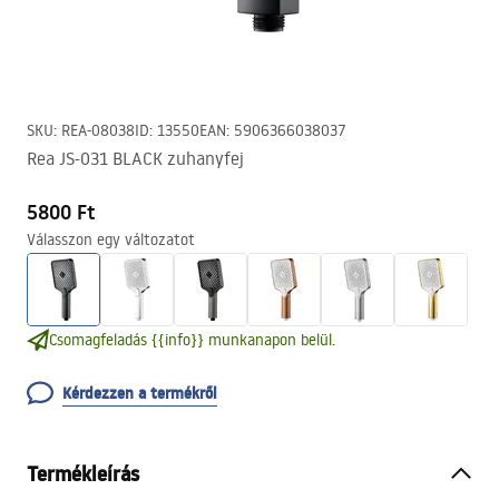
SKU
:
REA-08038
ID
:
13550
EAN
:
5906366038037
Rea JS-031 BLACK zuhanyfej
5800 Ft
Válasszon egy változatot
Csomagfeladás {{info}} munkanapon belül.
Kérdezzen a termékről
Termékleírás