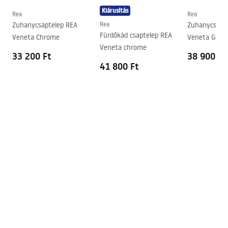
Kiárusítás
Rea
Rea
Zuhanycsaptelep REA
Rea
Zuhanycsapt
Fürdőkád csaptelep REA
Veneta Chrome
Veneta Gold
Veneta chrome
33 200 Ft
38 900 Ft
41 800 Ft