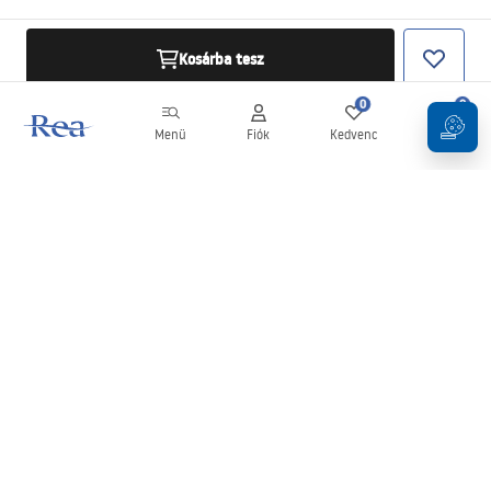
Kosárba tesz
0
0
Menü
Fiók
Kedvenc
Kosár
Hírlevél
Legyen naprakész az újdonságokkal és akciókkal!
Feliratkozás
Adatai megadásával és megerősítésével hozzájárul a hírlevél
fogadásához az
Általános Szerződési Feltételekben