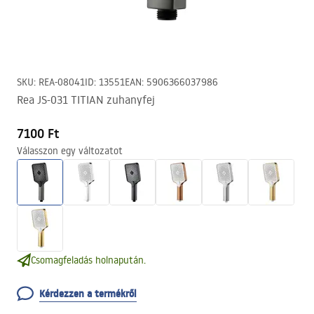
SKU
:
REA-08041
ID
:
13551
EAN
:
5906366037986
Rea JS-031 TITIAN zuhanyfej
7100 Ft
Válasszon egy változatot
Csomagfeladás holnapután.
Kérdezzen a termékről