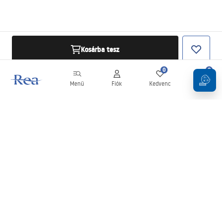
Kosárba tesz
0
0
Menü
Fiók
Kedvenc
Kosár
Hírlevél
Legyen naprakész az újdonságokkal és akciókkal!
Feliratkozás