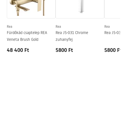
Garanciális feltételek
Warranty_Terms_and_Conditions_Accessories_-_24.pdf
Rea
Rea
Rea
Fürdőkád csaptelep REA
Rea JS-031 Chrome
Rea JS-031 B
Veneta Brush Gold
zuhanyfej
48 400 Ft
5800 Ft
5800 Ft