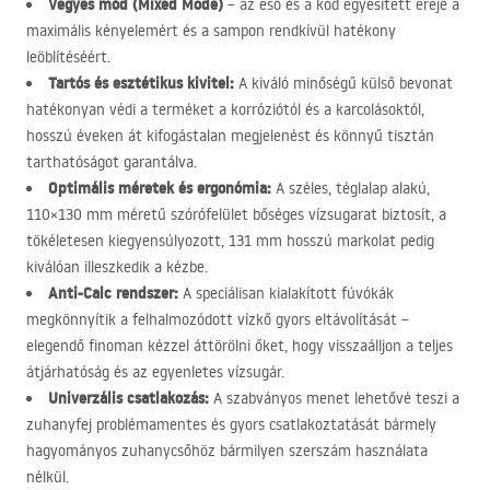
Vegyes mód (Mixed Mode)
– az eső és a köd egyesített ereje a
maximális kényelemért és a sampon rendkívül hatékony
leöblítéséért.
Tartós és esztétikus kivitel:
A kiváló minőségű külső bevonat
hatékonyan védi a terméket a korróziótól és a karcolásoktól,
hosszú éveken át kifogástalan megjelenést és könnyű tisztán
tarthatóságot garantálva.
Optimális méretek és ergonómia:
A széles, téglalap alakú,
110×130 mm méretű szórófelület bőséges vízsugarat biztosít, a
tökéletesen kiegyensúlyozott, 131 mm hosszú markolat pedig
kiválóan illeszkedik a kézbe.
Anti-Calc rendszer:
A speciálisan kialakított fúvókák
megkönnyítik a felhalmozódott vízkő gyors eltávolítását –
elegendő finoman kézzel áttörölni őket, hogy visszaálljon a teljes
átjárhatóság és az egyenletes vízsugár.
Univerzális csatlakozás:
A szabványos menet lehetővé teszi a
zuhanyfej problémamentes és gyors csatlakoztatását bármely
hagyományos zuhanycsőhöz bármilyen szerszám használata
nélkül.