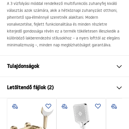
A 3 vízfolyási móddal rendelkező multifunkciós zuhanyfej kiváló
választás azok számára, akik a hétköznapi zuhanyzást otthoni,
pihentető spa-élménnyé szeretnék alakítani. Modern
vonalvezetése, fejlett funkcionalitása és minden részletre
kiterjedő gondossága révén ez a termék tökéletesen illeszkedik a
különböző lakberendezési stílusokhoz – a nyers lofttól az elegáns
minimalizmusig –, minden nap megbízhatóságot garantálva.
Tulajdonságok
Szín
Titán
Letöltendő fájlok (2)
Anyag
Műanyag, ABS
Felszerelés
Csavarozható
Pielęgnacja
Szélesség
110
mm
Pielęgnacja.pdf
Magasság
245
mm
Garancia
24 Hónap