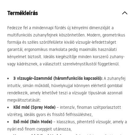
Termékleírás
Fedezze fel a mindennapi fürdés új kényelmi dimenzióját a
multifunkciós zuhanyfejnek köszönhetően. Modern, geometrikus
formája és széles szórófelülete kiváló vízsugár-lefedettséget
garantál, ergonomikus markolata pedig maximális használati
kényelmet biztosít. Ideális kiegészítője minden korszerű zuhany-
vagy kádrésznek, a választott szerelvénystílustól függetlenül.
3 vízsugár-üzemmód (háromfunkciós kapcsoló):
A zuhanyfej
intuitív, simán működő, hüvelykujjal könnyen elérhető gombbal
rendelkezik, amely lehetővé teszi a vízsugár típusának azonnali
megváltoztatását:
Köd mód (Spray Mode)
– intenzív, finoman szétporlasztott
vízréteg, ideális gyors és frissítő felfrissüléshez,
Eső mód (Rain Mode)
– klasszikus, pihentető vízsugár, amely a
nyári eső finom cseppjeit utánozza,