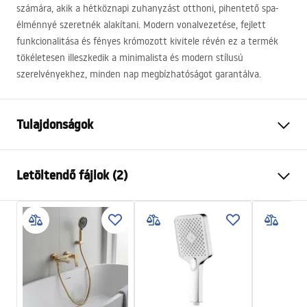
számára, akik a hétköznapi zuhanyzást otthoni, pihentető spa-
élménnyé szeretnék alakítani. Modern vonalvezetése, fejlett
funkcionalitása és fényes krómozott kivitele révén ez a termék
tökéletesen illeszkedik a minimalista és modern stílusú
szerelvényekhez, minden nap megbízhatóságot garantálva.
Tulajdonságok
Szín
Króm
Letöltendő fájlok (2)
Anyag
Műanyag, ABS
Felszerelés
Csavarozható
Pielęgnacja
Szélesség
110
mm
Pielęgnacja.pdf
Magasság
245
mm
Garancia
24 Hónap
Garanciális feltételek
Warranty_Terms_and_Conditions_Accessories_-_24.pdf