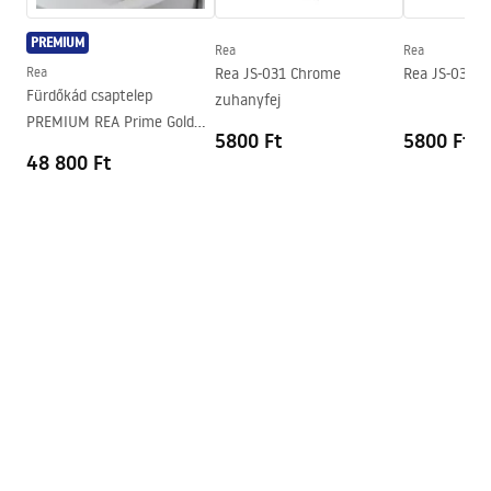
PREMIUM
Rea
Rea
Rea
Rea JS-031 Chrome
Rea JS-031 B
Fürdőkád csaptelep
zuhanyfej
PREMIUM REA Prime Gold
5800 Ft
5800 Ft
Brush
48 800 Ft