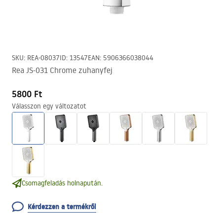
SKU
:
REA-08037
ID
:
13547
EAN
:
5906366038044
Rea JS-031 Chrome zuhanyfej
5800 Ft
Válasszon egy változatot
Csomagfeladás holnapután.
Kérdezzen a termékről