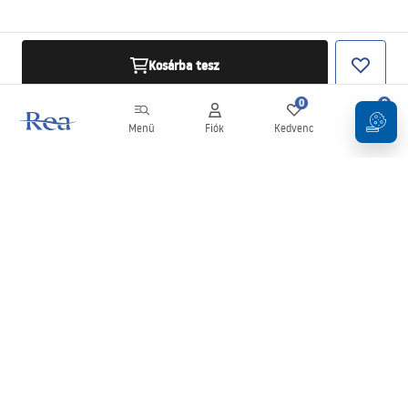
Kosárba tesz
0
0
Menü
Fiók
Kedvenc
Kosár
Hírlevél
Legyen naprakész az újdonságokkal és akciókkal!
Feliratkozás
Adatai megadásával és megerősítésével hozzájárul a hírlevél