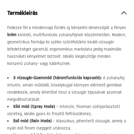
Termékleírás
Fedezze fel a mindennapi fürdés új kényelmi dimenzióját a fényes
króm
kivitelű, multifunkciós zuhanyfejnek köszönhetően. Modern,
geometrikus formája és széles szórófelülete kiváló vízsugár-
lefedettséget garantál, ergonomikus markolata pedig maximális
használati kényelmet biztosít. Ideális kiegészítője minden
korszerű zuhany- vagy kádrésznek.
3 vízsugár-üzemmód (háromfunkciós kapcsoló):
A zuhanyfej
intuitív, simán működő, hüvelykujjal könnyen elérhető gombbal
rendelkezik, amely lehetővé teszi a vízsugár típusának azonnali
megváltoztatását:
Köd mód (Spray Mode)
– intenzív, finoman szétporlasztott
vízréteg, ideális gyors és frissítő felfrissüléshez,
Eső mód (Rain Mode)
– klasszikus, pihentető vízsugár, amely a
nyári eső finom cseppjeit utánozza,