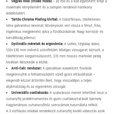
Vegyes mód (Mixed Mode)
– az eső és a köd egyesített ereje a
maximális kényelemért és a sampon rendkívül hatékony
leöblítéséért.
Tartós Chrome Plating kivitel:
A tükörfényes, tökéletesen
sima galvanikus bevonat látványosan veri vissza a fényt, friss,
higiénikus megjelenést adva a fürdőszobának. Nagy korrózió- és
karcállóság jellemzi.
Optimális méretek és ergonómia:
A széles, téglalap alakú,
110×130 mm méretű szórófelület bőséges vízsugarat biztosít, a
tökéletesen kiegyensúlyozott, 131 mm hosszú markolat pedig
kiválóan illeszkedik a kézbe.
Anti-Calc rendszer:
A speciálisan kialakított fúvókák
megkönnyítik a felhalmozódott vízkő gyors eltávolítását –
elegendő kézzel áttörölni őket, hogy visszaálljon a teljes
átjárhatóság és az egyenletes vízsugár.
Univerzális csatlakozás:
A szabványos menet lehetővé teszi a
zuhanyfej problémamentes és gyors csatlakoztatását bármely
hagyományos zuhanycsőhöz szerszámok használata nélkül.
A 3 vízfolyási móddal rendelkező zuhanyfej kiváló választás azok