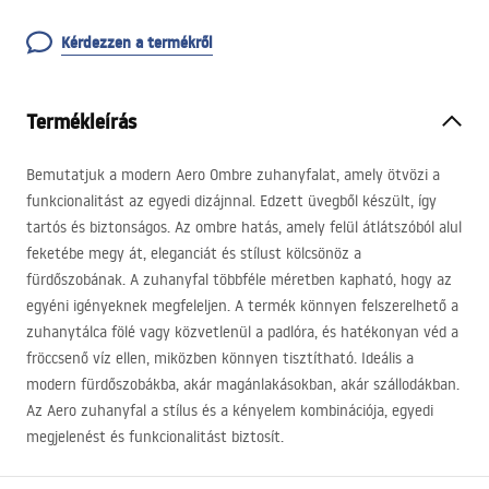
Kérdezzen a termékről
Termékleírás
Bemutatjuk a modern Aero Ombre zuhanyfalat, amely ötvözi a
funkcionalitást az egyedi dizájnnal. Edzett üvegből készült, így
tartós és biztonságos. Az ombre hatás, amely felül átlátszóból alul
feketébe megy át, eleganciát és stílust kölcsönöz a
fürdőszobának. A zuhanyfal többféle méretben kapható, hogy az
egyéni igényeknek megfeleljen. A termék könnyen felszerelhető a
zuhanytálca fölé vagy közvetlenül a padlóra, és hatékonyan véd a
fröccsenő víz ellen, miközben könnyen tisztítható. Ideális a
modern fürdőszobákba, akár magánlakásokban, akár szállodákban.
Az Aero zuhanyfal a stílus és a kényelem kombinációja, egyedi
megjelenést és funkcionalitást biztosít.