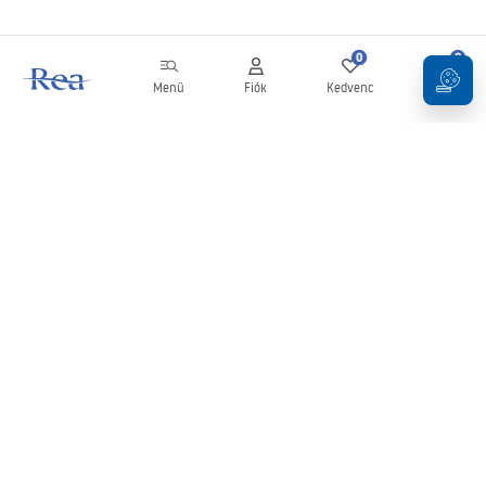
0
0
Menü
Fiók
Kedvenc
Kosár
Hírlevél
Legyen naprakész az újdonságokkal és akciókkal!
Feliratkozás
Adatai megadásával és megerősítésével hozzájárul a hírlevél
fogadásához az
Általános Szerződési Feltételekben
meghatározottak szerint.