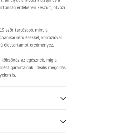
, amelyet a modern dizájn és a
biztonság érdekében készült, ötvözi
5-ször tartósabb, mint a
hanikai sérülésekkel, korrózióval
szú élettartamot eredményez.
 kölcsönöz az egésznek, míg a
dést garantálnak. Ideális megoldás
yelem is.
BS
os