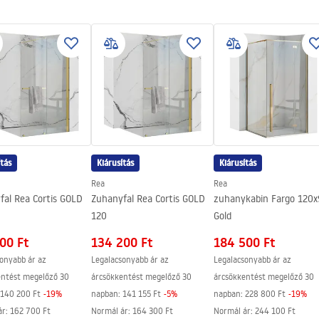
ciális feltételek
sztett
nty_Terms_and_Conditions_
s_-_5.pdf
ing
ítás
Kiárusítás
Kiárusítás
Rea
Rea
fal Rea Cortis GOLD
Zuhanyfal Rea Cortis GOLD
zuhanykabin Fargo 120
120
Gold
00 Ft
134 200 Ft
184 500 Ft
onyabb ár az
Legalacsonyabb ár az
Legalacsonyabb ár az
entést megelőző 30
árcsökkentést megelőző 30
árcsökkentést megelőző 30
140 200 Ft
-
19
%
napban:
141 155 Ft
-
5
%
napban:
228 800 Ft
-
19
%
ár
:
162 700 Ft
Normál ár
:
164 300 Ft
Normál ár
:
244 100 Ft