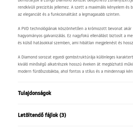
Bemutatjuk a Lungo Diamond sorozat beépíthető zuhanyszettjét
rendkívüli precizitás jellemez. A szett a maximális kényelem és 
az eleganciát és a funkcionalitást a legmagasabb szinten.
A
PVD
technológiának köszönhetően a krómozott bevonat akár 1
hagyományos galvanizálás. Ez nagyfokú ellenállást biztosít a mec
és külső hatásokkal szemben, ami hibátlan megjelenést és hos
A Diamond sorozat egyedi gombstruktúrája különleges karaktert
kiváló minőségű alkatrészek hosszú éveken át megbízható műkö
modern fürdőszobákba, ahol fontos a stílus és a mindennapi kén
Tulajdonságok
Szín
Króm
Letöltendő fájlok (3)
Anyag
Sárgaréz, A
Csaptelep típusa
Termosztát