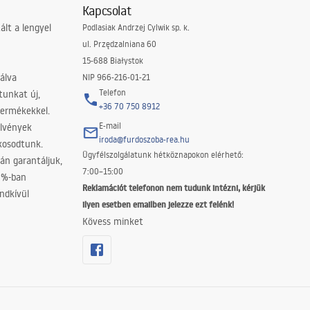
Kapcsolat
lt a lengyel
Podlasiak Andrzej Cylwik sp. k.
ul. Przędzalniana 60
15-688 Białystok
álva
NIP 966-216-01-21
Telefon
tunkat új,
+36 70 750 8912
termékekkel.
E-mail
elvények
iroda@furdoszoba-rea.hu
akosodtunk.
Ügyfélszolgálatunk hétköznapokon elérhető:
án garantáljuk,
7:00–15:00
0%-ban
Reklamációt telefonon nem tudunk intézni, kérjük
ndkívül
ilyen esetben emailben jelezze ezt felénk!
Kövess minket