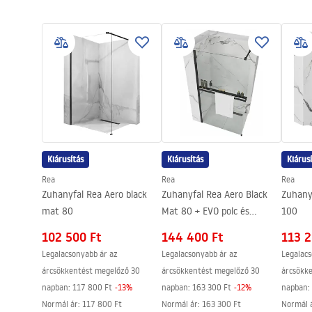
Biztonsági információk
Garan
Felszerelés
Falba süllye
Safety_Information_Shower_set.p
Warra
Magasságállítás
Igen
df
Faucet
Kádkifolyó
Nem
Nyomásszabályozás
Nem
Összeszerelési útmutató
Anti-Calc rendszer
Igen
shower_set.pdf
Bevonási technológia
Chrome plat
Garancia
24 Hónap
Kiárusítás
Kiárusítás
Kiárus
Rea
Rea
Rea
Zuhanyfal Rea Aero black
Zuhanyfal Rea Aero Black
Zuhany
mat 80
Mat 80 + EVO polc és
100
törölközőtartó
102 500 Ft
144 400 Ft
113 2
Legalacsonyabb ár az
Legalacsonyabb ár az
Legalacs
árcsökkentést megelőző 30
árcsökkentést megelőző 30
árcsökk
napban:
117 800 Ft
-
13
%
napban:
163 300 Ft
-
12
%
napban:
Normál ár
:
117 800 Ft
Normál ár
:
163 300 Ft
Normál 