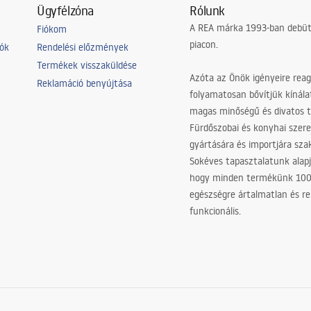
Ügyfélzóna
Rólunk
A REA márka 1993-ban debütá
Fiókom
piacon.
iók
Rendelési előzmények
Termékek visszaküldése
Azóta az Önök igényeire reag
Reklamáció benyújtása
folyamatosan bővítjük kínála
magas minőségű és divatos 
Fürdőszobai és konyhai szer
gyártására és importjára sz
Sokéves tapasztalatunk alapj
hogy minden termékünk 10
egészségre ártalmatlan és re
funkcionális.