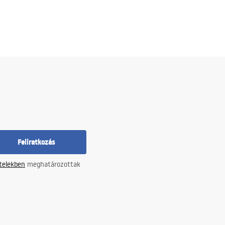
Feliratkozás
ételekben
meghatározottak