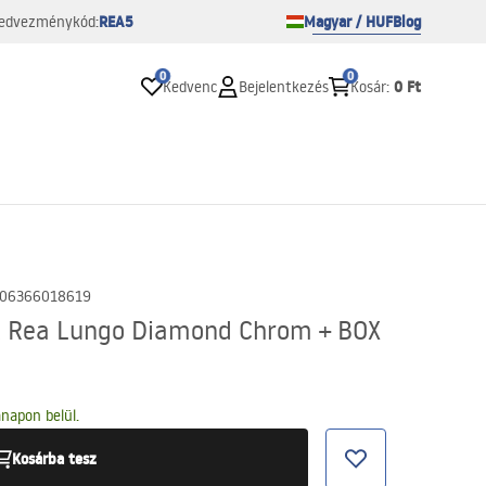
REA5
Magyar / HUF
Blog
edvezménykód:
0
0
0 Ft
Kedvenc
Bejelentkezés
Kosár
:
06366018619
t Rea Lungo Diamond Chrom + BOX
napon belül.
Kosárba tesz