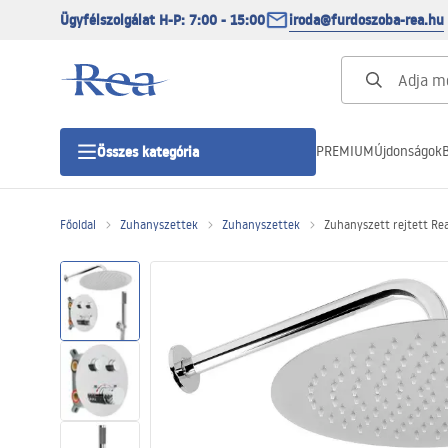
Ügyfélszolgálat H-P: 7:00 - 15:00
iroda@furdoszoba-rea.hu
PREMIUM
Újdonságok
B
Összes kategória
Főoldal
Zuhanyszettek
Zuhanyszettek
Zuhanyszett rejtett R
Zuhanykabinok
Zuhanyajtó
Zuhanytálcák
Zuhanylefolyók