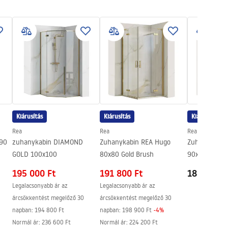
Kiárusítás
Kiárusítás
Kiárusítás
Rea
Rea
Rea
x90
zuhanykabin DIAMOND
Zuhanykabin REA Hugo
Zuhanykabin
GOLD 100x100
80x80 Gold Brush
90x90 Gold B
195 000 Ft
191 800 Ft
188 700 F
Legalacsonyabb ár az
Legalacsonyabb ár az
árcsökkentést megelőző 30
árcsökkentést megelőző 30
napban:
194 800 Ft
napban:
198 900 Ft
-
4
%
Normál ár
:
236 600 Ft
Normál ár
:
224 200 Ft