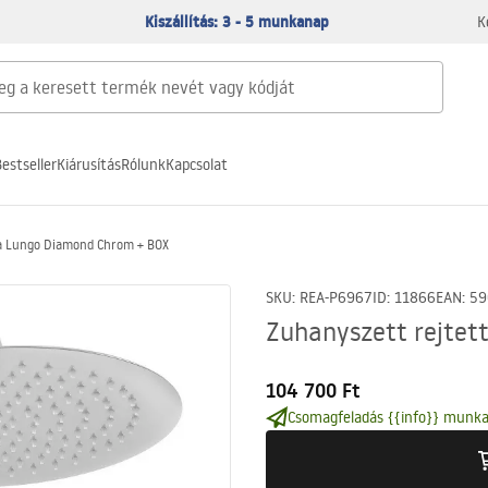
Kiszállítás: 3 - 5 munkanap
K
estseller
Kiárusítás
Rólunk
Kapcsolat
ea Lungo Diamond Chrom + BOX
SKU
:
REA-P6967
ID
:
11866
EAN
:
59
Zuhanyszett rejtet
104 700 Ft
Csomagfeladás {{info}} munka