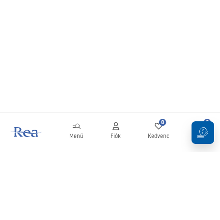
0
0
Menü
Fiók
Kedvenc
Kosár
Hírlevél
Legyen naprakész az újdonságokkal és akciókkal!