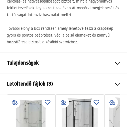
karcolás- és nedvességállóságot biztosít, mint a hagyományos
felületkezelések. Így a szett sok éven át megőrzi megjelenését és
tartósságát intenzív használat mellett.
További előny a Box rendszer, amely lehetővé teszi a csaptelep
gyors és pontos beépítését, védi a belső elemeket és könnyű
hozzáférést biztosít a későbbi szervizhez.
Tulajdonságok
Szín
Szálcsiszolt réz
Letöltendő fájlok (3)
Anyag
Sárgaréz, ABS
Csaptelep típusa
Egykaros
Biztonsági információk
Felszerelés
Falba süllyesztett
Safety_Information_Shower_set.pdf
Magasságállítás
Igen
Kádkifolyó
Nem