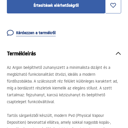
Értesítések elérhetőségről
Kérdezzen a termékről
Termékleírás
Az Argon beépíthető zuhanyszett a minimalista dizájnt és a
megbízható funkcionalitást ötvözi, ideális a modern
fürdőszobákba. A szálcsiszolt réz felület különleges karaktert ad,
míg a bordázott részletek kiemelik az elegáns stílust. A szett
tartalmaz: fejzuhanyt, karcsú kézizuhanyt és beépíthető
csaptelepet funkcióváltóval.
Tartós sárgarézből készült, modern Pvd (Physical Vapour
Deposition) bevonattal ellátva, amely sokkal nagyobb kopás-,