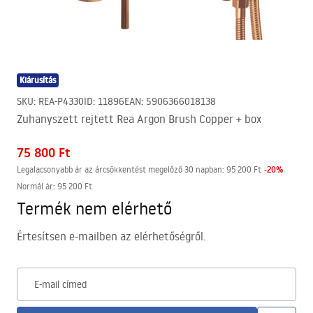
Kiárusítás
SKU
:
REA-P4330
ID
:
11896
EAN
:
5906366018138
Zuhanyszett rejtett Rea Argon Brush Copper + box
75 800 Ft
-
20
%
Legalacsonyabb ár az árcsökkentést megelőző 30 napban:
95 200 Ft
Normál ár
:
95 200 Ft
Termék nem elérhető
Értesítsen e-mailben az elérhetőségről.
E-mail címed