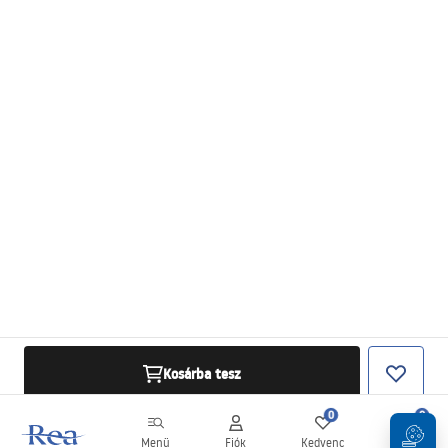
Kosárba tesz
0
0
Menü
Fiók
Kedvenc
Kosár