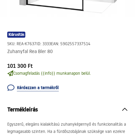
Kiárusítás
SKU
:
REA-K7637
ID
:
3333
EAN
:
5902557337514
Zuhanyfal Rea Bler 80
101 300 Ft
Csomagfeladás {{info}} munkanapon belül.
Kérdezzen a termékről
Termékleírás
Egyszerű, elegáns kialakítású zuhanyképernyő és funkcionalitás a
legmagasabb szinten. Ha a fürdőszobájának szüksége van ezekre