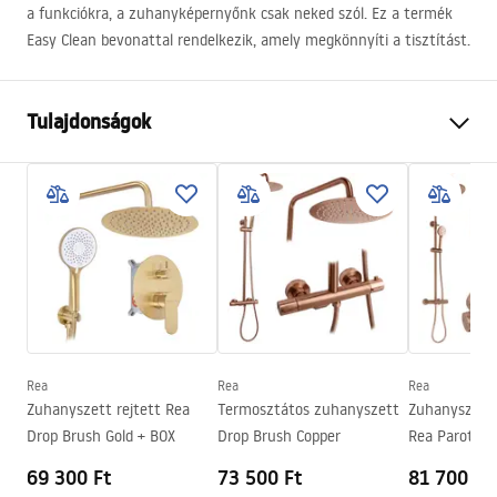
a funkciókra, a zuhanyképernyőnk csak neked szól. Ez a termék
Easy Clean bevonattal rendelkezik, amely megkönnyíti a tisztítást.
Tulajdonságok
Méret (ajtó x fal)
80
Szín
Fekete
Kabin típusa
Walk-in
Az üveg színe
Átlátszó 8mm
Széria
Bler
A kabin iránya
Univerzális
Rea
Rea
Rea
Garancia
24 Hónap
Zuhanyszett rejtett Rea
Termosztátos zuhanyszett
Zuhanyszett
Drop Brush Gold + BOX
Drop Brush Copper
Rea Parot Li
Copper
69 300 Ft
73 500 Ft
81 700 Ft