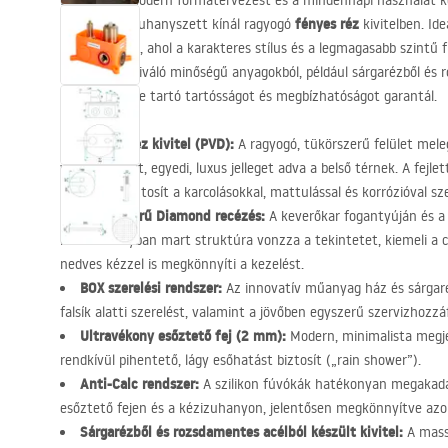
Értékelje a modern formatervezést és a mindennapi használat 
fényes réz
falsík alatti zuhanyszett kínál ragyogó
kivitelben. Id
fürdőszobába, ahol a karakteres stílus és a legmagasabb szintű f
teljes szett kiváló minőségű anyagokból, például sárgarézből és 
hosszú évekre tartó tartósságot és megbízhatóságot garantál.
Fényes Réz kivitel (
PVD
):
A ragyogó, tükörszerű felület mele
vissza a fényt, egyedi, luxus jelleget adva a belső térnek. A fejle
ellenállást biztosít a karcolásokkal, mattulással és korrózióval s
Ékszerszerű Diamond recézés:
A keverőkar fogantyúján és a v
keresztirányban mart struktúra vonzza a tekintetet, kiemeli a cs
nedves kézzel is megkönnyíti a kezelést.
BOX
szerelési rendszer:
Az innovatív műanyag ház és sárgaré
falsík alatti szerelést, valamint a jövőben egyszerű szervizhozzáf
Ultravékony esőztető fej (2 mm):
Modern, minimalista megje
rendkívül pihentető, lágy esőhatást biztosít („rain shower”).
Anti-Calc rendszer:
A szilikon fúvókák hatékonyan megakadá
esőztető fejen és a kézizuhanyon, jelentősen megkönnyítve azok
Sárgarézből és rozsdamentes acélból készült kivitel:
A massz