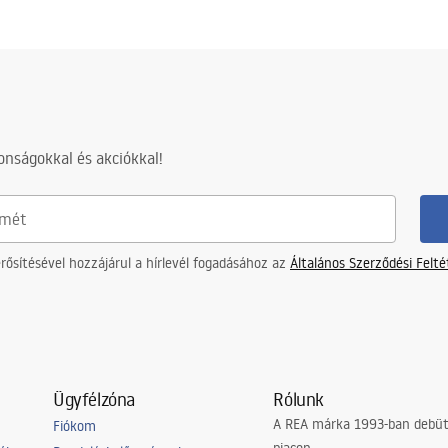
nságokkal és akciókkal!
ősítésével hozzájárul a hírlevél fogadásához az
Általános Szerződési Felt
Ügyfélzóna
Rólunk
A REA márka 1993-ban debütá
Fiókom