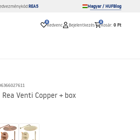
REA5
Magyar / HUF
Blog
edvezménykód:
0
0
0 Ft
Kedvenc
Bejelentkezés
Kosár
:
06366027611
 Rea Venti Copper + box