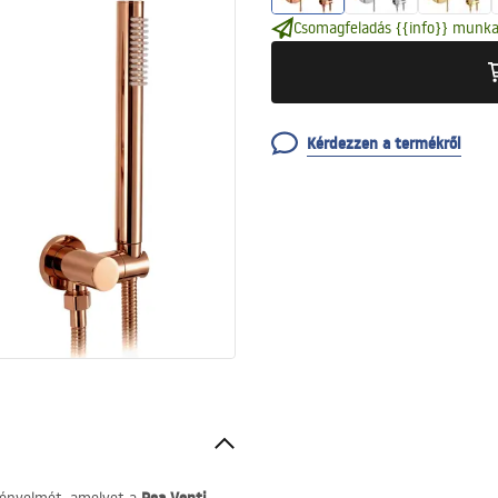
Csomagfeladás {{info}} munka
Kérdezzen a termékről