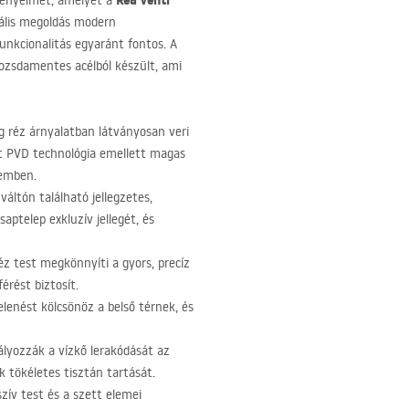
Rea Venti
kényelmét, amelyet a
eális megoldás modern
unkcionalitás egyaránt fontos. A
rozsdamentes acélból készült, ami
g réz árnyalatban látványosan veri
tt
PVD
technológia emellett magas
zemben.
áltón található jellegzetes,
aptelep exkluzív jellegét, és
z test megkönnyíti a gyors, precíz
érést biztosít.
lenést kölcsönöz a belső térnek, és
lyozzák a vízkő lerakódását az
 tökéletes tisztán tartását.
ív test és a szett elemei