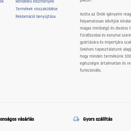
piacon.
iók
Rendelési előzmények
Termékek visszaküldése
Azóta az Önök igényeire reag
Reklamáció benyújtása
folyamatosan bővítjük kínála
magas minőségű és divatos 
Fürdőszobai és konyhai szer
gyártására és importjára sz
Sokéves tapasztalatunk alapj
hogy minden termékünk 10
egészségre ártalmatlan és re
funkcionális.
tonságos vásárlás
Gyors szállítás