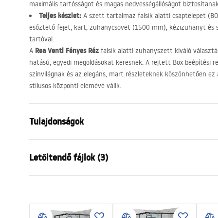
maximális tartósságot és magas nedvességállóságot biztosítan
Teljes készlet:
A szett tartalmaz falsík alatti csaptelepet (
BO
esőztető fejet, kart, zuhanycsövet (1500 mm), kézizuhanyt és 
tartóval.
Rea Venti Fényes Réz
A
falsík alatti zuhanyszett kiváló válasz
hatású, egyedi megoldásokat keresnek. A rejtett Box beépítési 
színvilágnak és az elegáns, mart részleteknek köszönhetően ez 
stílusos központi elemévé válik.
Tulajdonságok
Szín
Réz
Letöltendő fájlok (3)
Anyag
Sárgaréz, A
Csaptelep típusa
Egykaros
Biztonsági információk
Garan
Felszerelés
Falba süllye
Safety_Information_Shower_set.p
Warra
Magasságállítás
Igen
df
Faucet