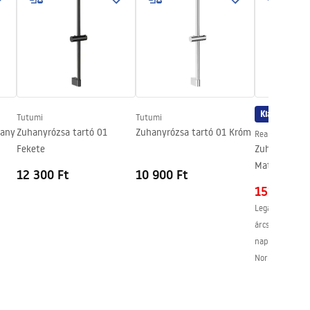
Kiárusítás
Tutumi
Tutumi
rany
Zuhanyrózsa tartó 01
Zuhanyrózsa tartó 01 Króm
Rea
Fekete
Zuhanyfal Re
Mat 90 + ha
12 300 Ft
10 900 Ft
151 900 F
Legalacsonyabb
árcsökkentést 
napban:
167 10
Normál ár
:
167