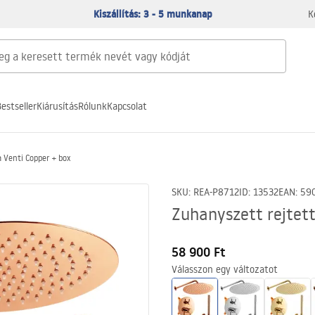
Kiszállítás: 3 - 5 munkanap
K
estseller
Kiárusítás
Rólunk
Kapcsolat
 Venti Copper + box
SKU
:
REA-P8712
ID
:
13532
EAN
:
59
Zuhanyszett rejtett
58 900 Ft
Válasszon egy változatot