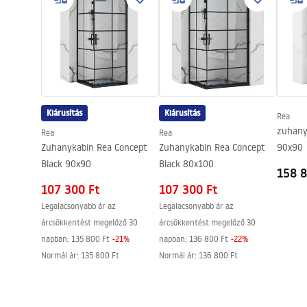
Kádkifolyó
Nem
Nyomásszabályozás
Igen
Összeszerelési útmutató
Anti-Calc rendszer
Igen
shower_set.pdf
Bevonási technológia
PVD
Garancia
5 Év
Kiárusítás
Kiárusítás
Rea
zuhany
Rea
Rea
Zuhanykabin Rea Concept
Zuhanykabin Rea Concept
90x90
Black 90x90
Black 80x100
158 8
107 300 Ft
107 300 Ft
Legalacsonyabb ár az
Legalacsonyabb ár az
árcsökkentést megelőző 30
árcsökkentést megelőző 30
napban:
135 800 Ft
-
21
%
napban:
136 800 Ft
-
22
%
Normál ár
:
135 800 Ft
Normál ár
:
136 800 Ft