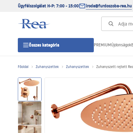
Ügyfélszolgálat H-P: 7:00 - 15:00
iroda@furdoszoba-rea.hu
PREMIUM
Újdonságok
B
Összes kategória
Főoldal
Zuhanyszettek
Zuhanyszettek
Zuhanyszett rejtett Rea
Zuhanykabinok
Zuhanyajtó
Zuhanytálcák
Zuhanylefolyók