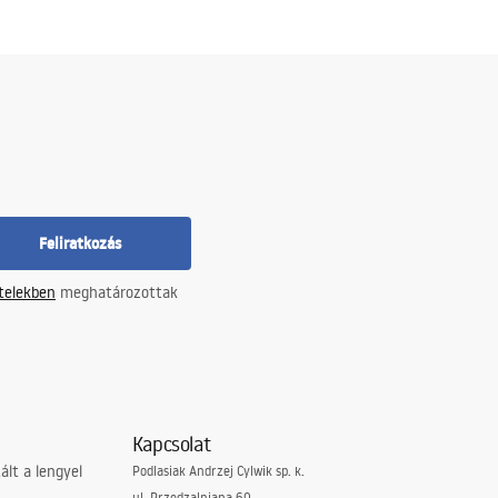
Feliratkozás
ételekben
meghatározottak
Kapcsolat
lt a lengyel
Podlasiak Andrzej Cylwik sp. k.
ul. Przędzalniana 60