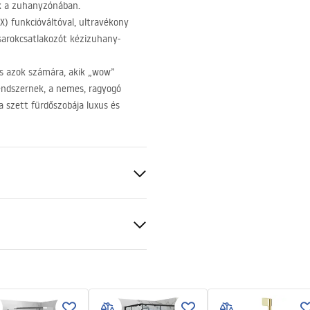
ak a zuhanyzónában.
X
) funkcióváltóval, ultravékony
sarokcsatlakozót kézizuhany-
tás azok számára, akik „wow”
rendszernek, a nemes, ragyogó
a szett fürdőszobája luxus és
BS
ciális feltételek
sztett
nty_Terms_and_Conditions_
s_-_5.pdf