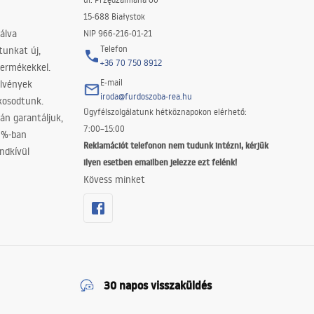
15-688 Białystok
álva
NIP 966-216-01-21
Telefon
tunkat új,
+36 70 750 8912
termékekkel.
E-mail
elvények
iroda@furdoszoba-rea.hu
akosodtunk.
Ügyfélszolgálatunk hétköznapokon elérhető:
án garantáljuk,
7:00–15:00
0%-ban
Reklamációt telefonon nem tudunk intézni, kérjük
ndkívül
ilyen esetben emailben jelezze ezt felénk!
Kövess minket
30 napos visszaküldés