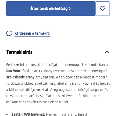
Értesítések elérhetőségről
Kérdezzen a termékről
Termékleírás
Fedezze fel a luxus új definícióját a mindennapi tisztálkodásban a
Rea Venti
falsík alatti zuhanyszettnek köszönhetően, lenyűgöző
szálcsiszolt arany
árnyalatban. A tervezők ezt a modellt modern
fürdőszalonokhoz alkották meg, ahol a nyers funkcionalitás helyét
a kifinomult dizájn veszi át. A legmagasabb minőségű sárgaréz és
rozsdamentes acél használata hosszú éveken át hibamentes
működést és tökéletes megjelenést ígér.
Szatén
PVD
bevonat:
Nemes, matt arany, fejlett