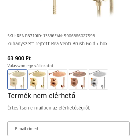
SKU
:
REA-P8710
ID
:
13536
EAN
:
5906366027598
Zuhanyszett rejtett Rea Venti Brush Gold + box
63 900 Ft
Válasszon egy változatot
Termék nem elérhető
Értesítsen e-mailben az elérhetőségről.
E-mail címed