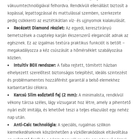
vákuumtechnológiával felhordva. Rendkívüli ellenállást biztosít a
kopással, lepattogzással és mattulással szemben, szerkezete
pedig csökkenti az esztétikátlan víz- és ujjnyomok kialakulását.
Recézett Diamond részlet:
Az egyedi, keresztirányú
bemetszések a csaptelep karján ékszerszerű eleganciát adnak az
egésznek. Ez az izgalmas textúra praktikus funkciót is betölt –
megakadályozza a kéz csúszását a hőmérséklet szabályozása
közben.
Intuitív
BOX
rendszer:
A falba rejtett, tömített házban
elhelyezett szerelőtest biztonságos telepítést, ideális szintezést
és problémamentes hozzáférést garantál a belső elemekhez
karbantartási célokra.
Karcsú Slim esőztető fej (2 mm):
A minimalista, rendkívül
vékony tárcsa széles, lágy vízsugarat hoz létre, amely a pihentető
nyári esőt imitálja, és lehetővé teszi a teljes ellazulást egy nehéz
nap után.
Anti-Calc technológia:
A speciális, rugalmas szilikon
kiemelkedéseknek köszönhetően a vízkőlerakódások eltávolítása