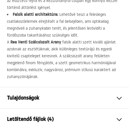
az esőztető fejről és a kézizuhanyról csupán egy könnyű kézzel
történő áttörlést igényel.
Falsík alatti architektúra:
Lehetővé teszi a felesleges
csatlakozóelemek elrejtését a fal belsejében, ami optikailag
megnöveli a zuhanykabin terét, és jelentősen lerövidíti a
fürdőszoba takarításához szükséges időt.
Rea Venti Szálcsiszolt Arany
A
falsík alatti szett kiváló ajánlat
azoknak az esztétáknak, akik különleges textúrájú és egyedi
kivitelű csaptelepet keresnek. A szálcsiszolt arany felületen
megjelenő finom fényjáték, a szett geometrikus harmóniájával
kombinálva, exkluzív, nagyvárosi, prémium stílusú karaktert ad
zuhanyzónájának.
Tulajdonságok
Szín
Szálcsiszolt arany
Letöltendő fájlok (4)
Anyag
Sárgaréz, ABS