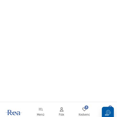
kedvelőinek a króm kivitelű falra szerelhető zuhanyok ajánlottak: ez az
ezüstös árnyalat remekül harmonizál a fürdőszoba fémes elemeivel, mint a
csaptelepek vagy fogantyúk, egységes és harmonikus összképet teremtve.
Ismerje meg a
REA
falra szerelhető kabinok teljes kollekcióját.
0
0
Menü
Fiók
Kedvenc
Kosár