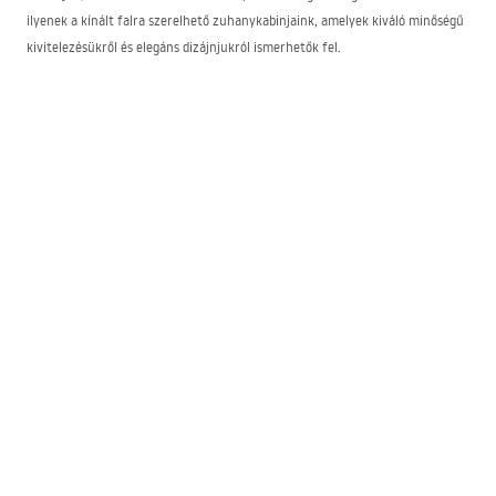
ilyenek a kínált falra szerelhető zuhanykabinjaink, amelyek kiváló minőségű
kivitelezésükről és elegáns dizájnjukról ismerhetők fel.
A falra szerelt zuhany sokoldalú választás bármely fürdőszobába. A kabin
oldalfalait közvetlenül a falra szerelik, ami sokféle elrendezési lehetőséget
nyújt, miközben helyet takarít meg. A falra szerelhető kabinok kaphatók
geometrikus szerkezetekben és lekerekített formákban egyaránt. Dönthetsz
padlóra rögzített változat mellett, vagy választhatsz falra szerelhető
zuhanykabint zuhanytálcával. Ezek a készülékek egyszerű szerkezetük
ellenére elegáns dizájnnal tűnnek ki, így modern és klasszikus belső terekhez
egyaránt illenek.
Falra szerelhető zuhanykabinek – luxus termékek
megfizethető áron
Gyártóként garantálni tudjuk, hogy minden termék megfelel a legmagasabb
minőségi szabványoknak. Kínálunk háromoldalú zuhanykabinokat, amelyek
kielégítik az Ön elvárásait funkcionalitás és esztétika tekintetében. Falra
szerelhető kabinjaink:
biztonságos edzett üvegből készülnek,