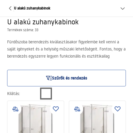
U alakú zuhanykabinok
U alakú zuhanykabinok
Termékek száma: 33
Fürdőszoba berendezés kiválasztásakor figyelembe kell venni a
saját igényeket és a helyiség műszaki lehetőségeit. Fontos, hogy a
berendezés egyszerre legyen funkcionális és esztétikailag
lenyűgöző. Magas használati és vizuális értéket egyesítenek a
falra szerelhető zuhanykabinok, amelyek kiváló választást
jelentenek bármely fürdőszobába. Kisebb helyiségekben éppúgy
Szűrők és rendezés
megállják a helyüket, mint nagyobb alapterületű terek látványos
kiegészítői.
Kilátás
: