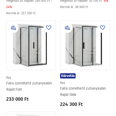
megelőző 30 napban:
285 900 Ft
-
megelőző 30 napban:
35 700 Ft
-
8
%
24
%
Normál ár
:
38 900 Ft
Normál ár
:
217 100 Ft
Kiárusítás
Rea
Falra szerelhető zuhanykabin
Rea
Falra szerelhető zuhanykabin
Rapid Fold
Rapid Slide
233 000 Ft
224 300 Ft