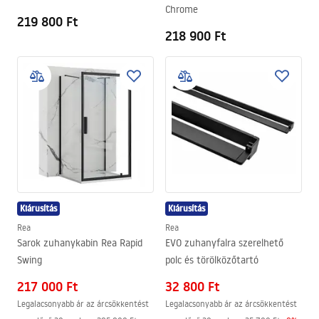
Chrome
219 800 Ft
218 900 Ft
Kiárusítás
Kiárusítás
Rea
Rea
Sarok zuhanykabin Rea Rapid
EVO zuhanyfalra szerelhető
Swing
polc és törölközőtartó
217 000 Ft
32 800 Ft
Legalacsonyabb ár az árcsökkentést
Legalacsonyabb ár az árcsökkentést