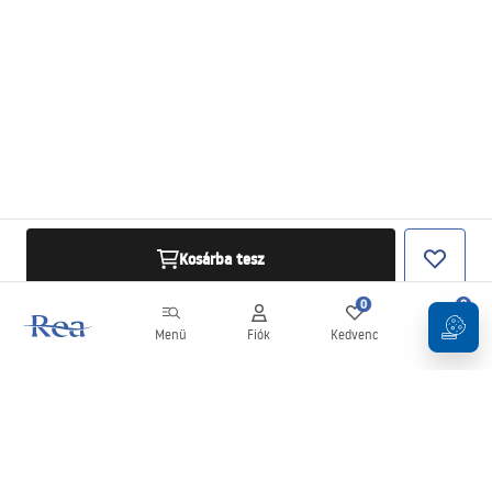
Kosárba tesz
0
0
Menü
Fiók
Kedvenc
Kosár
Hírlevél
Legyen naprakész az újdonságokkal és akciókkal!