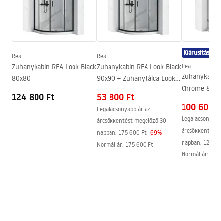
Kádkifolyó
Igen, fix
Garanciális feltételek
Nyomásszabályozás
Igen
Warranty_Terms_and_Conditions_Faucets_-_5.pdf
Anti-Calc rendszer
Igen
Kiárusítás
Bevonási technológia
PVD
Rea
Rea
Összeszerelési útmutató
Zuhanykabin REA Look Black
Zuhanykabin REA Look Black
Rea
A vízcsatlakozások távolsága
150
mm
shower_set.pdf
Zuhanykabin
80x80
90x90 + Zuhanytálca Look
Garancia
24 Hónap
Chrome 80x
White
124 800 Ft
53 800 Ft
100 600 F
Legalacsonyabb ár az
Legalacsonyabb
árcsökkentést megelőző 30
árcsökkentést 
napban:
175 600 Ft
-
69
%
napban:
128 90
Normál ár
:
175 600 Ft
Normál ár
:
110