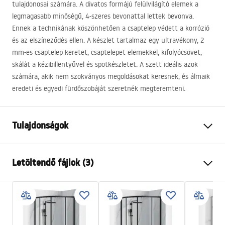
tulajdonosai számára. A divatos formájú felülvilágító elemek a
legmagasabb minőségű, 4-szeres bevonattal lettek bevonva.
Ennek a technikának köszönhetően a csaptelep védett a korrózió
és az elszíneződés ellen. A készlet tartalmaz egy ultravékony, 2
mm-es csaptelep keretet, csaptelepet elemekkel, kifolyócsövet,
skálát a kézibillentyűvel és spotkészletet. A szett ideális azok
számára, akik nem szokványos megoldásokat keresnek, és álmaik
eredeti és egyedi fürdőszobáját szeretnék megteremteni.
Tulajdonságok
Szín
Réz
Letöltendő fájlok (3)
Anyag
Sárgaréz, ABS
Csaptelep típusa
Egykaros
Biztonsági információk
Felszerelés
Falba süllyesztett
Safety_Information_Shower_set.pdf
Magasságállítás
Igen