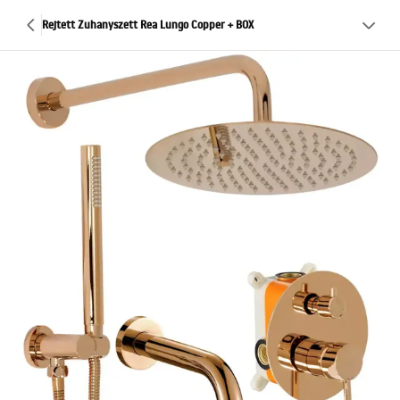
Rejtett Zuhanyszett Rea Lungo Copper + BOX