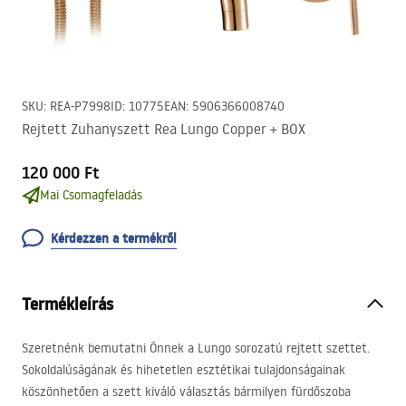
SKU
:
REA-P7998
ID
:
10775
EAN
:
5906366008740
Rejtett Zuhanyszett Rea Lungo Copper + BOX
120 000 Ft
Mai Csomagfeladás
Kérdezzen a termékről
Termékleírás
Szeretnénk bemutatni Önnek a Lungo sorozatú rejtett szettet.
Sokoldalúságának és hihetetlen esztétikai tulajdonságainak
köszönhetően a szett kiváló választás bármilyen fürdőszoba