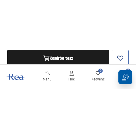
Kosárba tesz
0
0
Menü
Fiók
Kedvenc
Kosár
Hírlevél
Legyen naprakész az újdonságokkal és akciókkal!