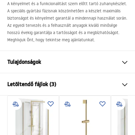
A kényelmet és a funkcionalitást szem előtt tartó zuhanykészlet.
A speciális gyártási fázisnak köszönhetően a készlet maximális
biztonságot és kényelmet garantál a mindennapi használat során.
Az egyedi tervezés és a felhasznált anyagok kiváló minősége
hosszú évekig garantálja a tartósságot és a megbízhatóságot.
Meghívjuk Önt, hogy tekintse meg ajánlatunkat.
Tulajdonságok
Szín
Arany
Letöltendő fájlok (3)
Anyag
Sárgaréz, ABS
Csaptelep típusa
Termosztátos
Biztonsági információk
Felszerelés
Külső
Safety_Information_Shower_set.pdf
Magasságállítás
Igen
Min. magasság
835
mm
Garanciális feltételek