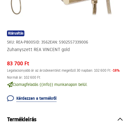
Kiárusítás
SKU
:
REA-P8005
ID
:
3562
EAN
:
5902557339006
Zuhanyszett REA VINCENT gold
83 700 Ft
-
18
%
Legalacsonyabb ár az árcsökkentést megelőző 30 napban:
102 600 Ft
Normál ár
:
102 600 Ft
Csomagfeladás {{info}} munkanapon belül.
Kérdezzen a termékről
Termékleírás