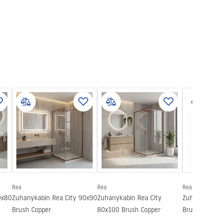
Rea
Rea
Rea
0x80
Zuhanykabin Rea City 90x90
Zuhanykabin Rea City
Zuhanyfal Rea
Brush Copper
80x100 Brush Copper
Brush Gold 1