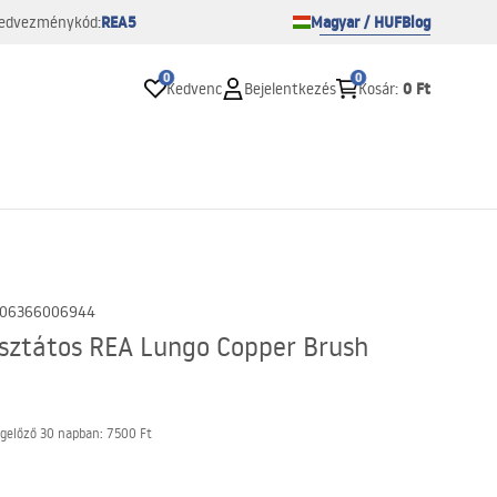
REA5
Magyar / HUF
Blog
edvezménykód:
0
0
0 Ft
Kedvenc
Bejelentkezés
Kosár
:
06366006944
sztátos REA Lungo Copper Brush
gelőző 30 napban:
7500 Ft