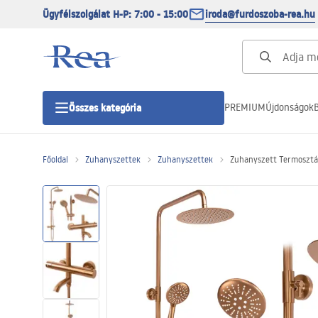
Ügyfélszolgálat H-P: 7:00 - 15:00
iroda@furdoszoba-rea.hu
PREMIUM
Újdonságok
B
Összes kategória
Főoldal
Zuhanyszettek
Zuhanyszettek
Zuhanyszett Termosztá
Zuhanykabinok
Zuhanyajtó
Zuhanytálcák
Zuhanylefolyók