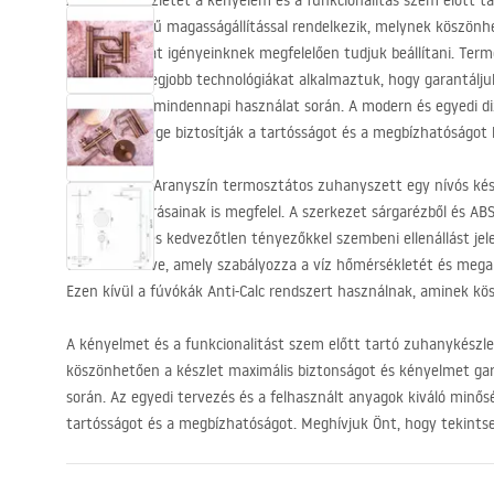
A zuhanykészletet a kényelem és a funkcionalitás szem előtt t
karja egyszerű magasságállítással rendelkezik, melynek köszö
könnyen, saját igényeinknek megfelelően tudjuk beállítani. Term
vezető és a legjobb technológiákat alkalmaztuk, hogy garantálju
kényelmet a mindennapi használat során. A modern és egyedi di
kiváló minősége biztosítják a tartósságot és a megbízhatóságot
A Rea Lungo Aranyszín termosztátos zuhanyszett egy nívós kés
vásárlók elvárásainak is megfelel. A szerkezet sárgarézből és
AB
tartósságot és kedvezőtlen tényezőkkel szembeni ellenállást je
van felszerelve, amely szabályozza a víz hőmérsékletét és megak
Ezen kívül a fúvókák Anti-Calc rendszert használnak, aminek kö
A kényelmet és a funkcionalitást szem előtt tartó zuhanykészlet.
köszönhetően a készlet maximális biztonságot és kényelmet ga
során. Az egyedi tervezés és a felhasznált anyagok kiváló minős
tartósságot és a megbízhatóságot. Meghívjuk Önt, hogy tekints