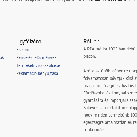
Ügyfélzóna
Rólunk
A REA márka 1993-ban debütá
Fiókom
piacon.
iók
Rendelési előzmények
Termékek visszaküldése
Azóta az Önök igényeire reag
Reklamáció benyújtása
folyamatosan bővítjük kínála
magas minőségű és divatos 
Fürdőszobai és konyhai szer
gyártására és importjára sz
Sokéves tapasztalatunk alapj
hogy minden termékünk 10
egészségre ártalmatlan és re
funkcionális.