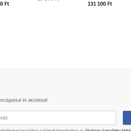
0 Ft
131 100 Ft
nságokkal és akciókkal!
ősítésével hozzájárul a hírlevél fogadásához az
Általános Szerződési Felt