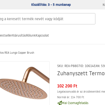
Kiszállítás: 3 - 5 munkanap
K
estseller
Kiárusítás
Rólunk
Kapcsolat
tos REA Lungo Copper Brush
SKU
:
REA-P8807
ID
:
10614
EAN
:
59
Zuhanyszett Termo
102 200 Ft
Legalacsonyabb ár az árcsökkentést me
Normál ár
:
114 700 Ft
Mai Csomagfeladás