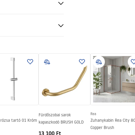
 réz
BS
os
ciális feltételek
nty_Terms_and_Conditions_
s_-_5.pdf
tható
Rea
Fürdőszobai sarok
rózsa tartó 01 Króm
Zuhanykabin Rea City 8
kapaszkodó BRUSH GOLD
Copper Brush
13 100 Ft