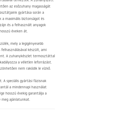
artásával tervezték. A zuhanyszett
nhetően az esőzuhany magasságát
osztátjaink gyártása során a
k a maximális biztonságot és
zájn és a felhasznált anyagok
 hosszú éveken át.
zülék, mely a legigényesebb
S
felhasználásával készült, ami
lent. A zuhanykészlet termosztáttal
adályozza a véletlen leforrázást.
szönhetően nem rakódik le vízkő.
 A speciális gyártási fázisnak
rantál a mindennapi használat
ége hosszú évekig garantálja a
e meg ajánlatunkat.