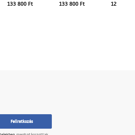
133 800 Ft
133 800 Ft
121 600 F
Feliratkozás
ételekben
meghatározottak