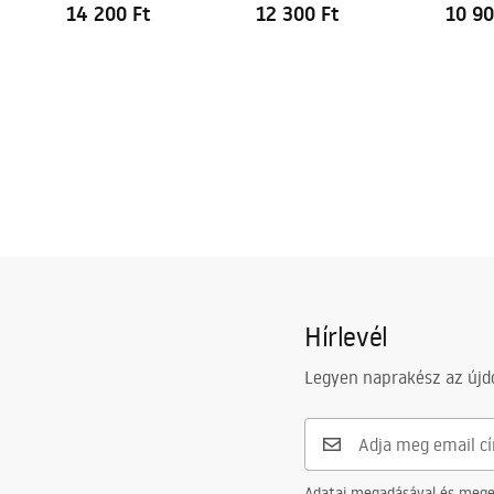
14 200 Ft
12 300 Ft
10 90
Hírlevél
Legyen naprakész az újdo
Adatai megadásával és meger