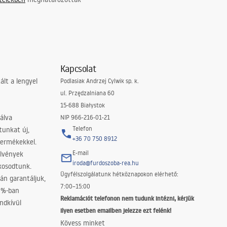
Kapcsolat
lt a lengyel
Podlasiak Andrzej Cylwik sp. k.
ul. Przędzalniana 60
15-688 Białystok
álva
NIP 966-216-01-21
Telefon
tunkat új,
+36 70 750 8912
termékekkel.
E-mail
elvények
iroda@furdoszoba-rea.hu
akosodtunk.
Ügyfélszolgálatunk hétköznapokon elérhető:
án garantáljuk,
7:00–15:00
0%-ban
Reklamációt telefonon nem tudunk intézni, kérjük
ndkívül
ilyen esetben emailben jelezze ezt felénk!
Kövess minket