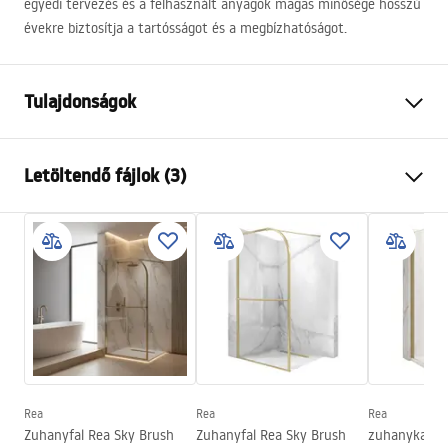
egyedi tervezés és a felhasznált anyagok magas minősége hosszú
évekre biztosítja a tartósságot és a megbízhatóságot.
Tulajdonságok
Szín
Fekete
Letöltendő fájlok (3)
Anyag
Sárgaréz
Csaptelep típusa
Egykaros
Biztonsági információk
Felszerelés
Falba süllyesztett
Safety_Information_Shower_set.pdf
Magasságállítás
Nem
Kádkifolyó
Nem
Garanciális feltételek
Nyomásszabályozás
Igen
Warranty_Terms_and_Conditions_Faucets_-_5.pdf
Anti-Calc rendszer
Igen
Bevonási technológia
Galvanizálás
Rea
Rea
Rea
Összeszerelési útmutató
Zuhanyfal Rea Sky Brush
Zuhanyfal Rea Sky Brush
zuhanykabin 
Garancia
24 Hónap
shower_set.pdf