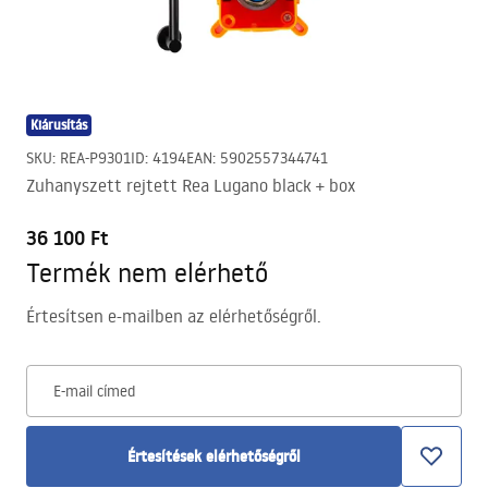
Kiárusítás
SKU
:
REA-P9301
ID
:
4194
EAN
:
5902557344741
Zuhanyszett rejtett Rea Lugano black + box
36 100 Ft
Termék nem elérhető
Értesítsen e-mailben az elérhetőségről.
E-mail címed
Értesítések elérhetőségről