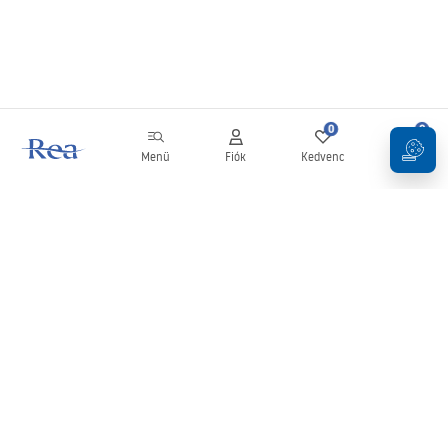
0
0
Menü
Fiók
Kedvenc
Kosár
Hírlevél
Legyen naprakész az újdonságokkal és akciókkal!
Feliratkozás